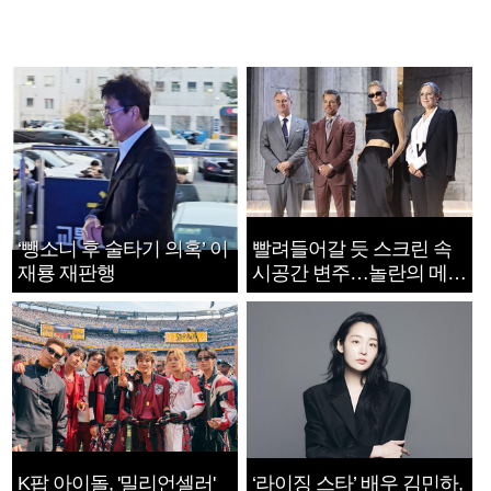
‘뺑소니 후 술타기 의혹’ 이
빨려들어갈 듯 스크린 속
재룡 재판행
시공간 변주…놀란의 메시
지는 ‘전쟁 속죄’
K팝 아이돌, '밀리언셀러'
‘라이징 스타’ 배우 김민하,