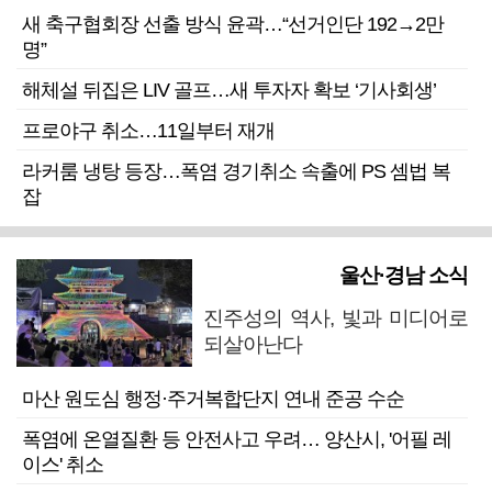
새 축구협회장 선출 방식 윤곽…“선거인단 192→2만
명”
해체설 뒤집은 LIV 골프…새 투자자 확보 ‘기사회생’
프로야구 취소…11일부터 재개
라커룸 냉탕 등장…폭염 경기취소 속출에 PS 셈법 복
잡
울산·경남 소식
진주성의 역사, 빛과 미디어로
되살아난다
마산 원도심 행정·주거복합단지 연내 준공 수순
폭염에 온열질환 등 안전사고 우려… 양산시, '어필 레
이스' 취소