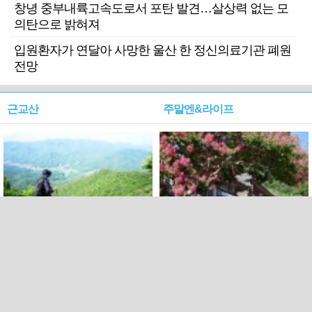
창녕 중부내륙고속도로서 포탄 발견…살상력 없는 모
의탄으로 밝혀져
입원환자가 연달아 사망한 울산 한 정신의료기관 폐원
전망
근교산
주말엔&라이프
근교산&그너머…상주·문경
폭염보다 더 뜨거워라…100
청화산~시루봉
일을 붉게 불태울 ‘선비정신’
피었네
PC버전
엑스
페이스북