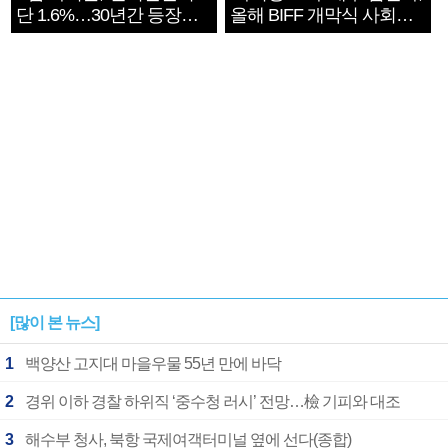
단 1.6%…30년간 등장
올해 BIFF 개막식 사회자
1182개팀 전수조사
확정
[많이 본 뉴스]
1
백양산 고지대 마을우물 55년 만에 바닥
2
경위 이하 경찰 하위직 ‘중수청 러시’ 전망…檢 기피와 대조
3
해수부 청사, 북항 국제여객터미널 옆에 선다(종합)