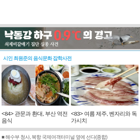
시인 최원준의 음식문화 잡학사전
<84> 관문과 환대, 부산 역전
<83> 여름 제주, 벤자리와 독
음식
가시치
■ 해수부 청사, 북항 국제여객터미널 옆에 선다(종합)