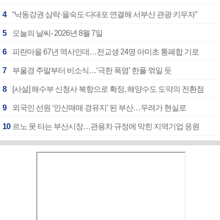
4
“낙동강권 삼락·을숙도·다대포 연결해 서부산 관광 키우자”
5
오늘의 날씨- 2026년 8월 7일
6
피란마을 67년 역사인데…전교생 24명 아미초 통폐합 기로
7
부울경 주말부터 비소식…‘극한 폭염’ 한풀 꺾일 듯
8
[사설] 해수부 신청사 북항으로 확정, 해양수도 도약의 전환점
9
외국인 선원 ‘인신매매 경유지’ 된 부산…우려가 현실로
10
르노 못 타는 부산시장…관용차 규정에 막힌 지역기업 응원