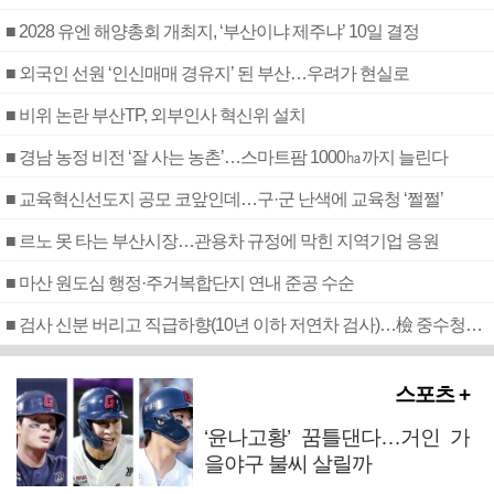
■ 2028 유엔 해양총회 개최지, ‘부산이냐 제주냐’ 10일 결정
■ 외국인 선원 ‘인신매매 경유지’ 된 부산…우려가 현실로
■ 비위 논란 부산TP, 외부인사 혁신위 설치
■ 경남 농정 비전 ‘잘 사는 농촌’…스마트팜 1000㏊까지 늘린다
■ 교육혁신선도지 공모 코앞인데…구·군 난색에 교육청 ‘쩔쩔’
■ 르노 못 타는 부산시장…관용차 규정에 막힌 지역기업 응원
■ 마산 원도심 행정·주거복합단지 연내 준공 수순
■ 검사 신분 버리고 직급하향(10년 이하 저연차 검사)…檢 중수청행 기피
스포츠 +
‘윤나고황’ 꿈틀댄다…거인 가
을야구 불씨 살릴까