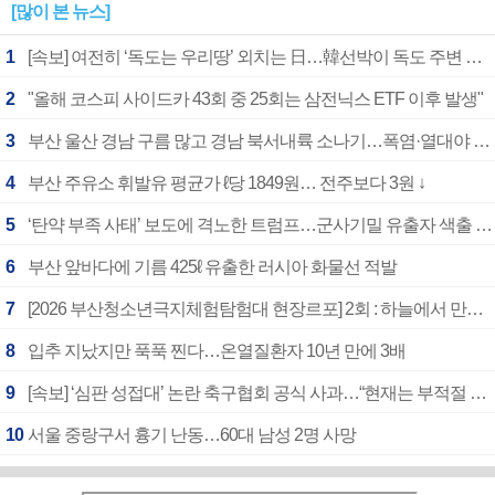
[많이 본 뉴스]
1
[속보] 여전히 ‘독도는 우리땅’ 외치는 日…韓선박이 독도 주변 해양조사 활동하자 반발
2
"올해 코스피 사이드카 43회 중 25회는 삼전닉스 ETF 이후 발생"
3
부산 울산 경남 구름 많고 경남 북서내륙 소나기…폭염·열대야 계속
4
부산 주유소 휘발유 평균가 ℓ당 1849원… 전주보다 3원 ↓
5
‘탄약 부족 사태’ 보도에 격노한 트럼프…군사기밀 유출자 색출 지시
6
부산 앞바다에 기름 425ℓ 유출한 러시아 화물선 적발
7
[2026 부산청소년극지체험탐험대 현장르포] 2회 : 하늘에서 만난 얼음의 나라
8
입추 지났지만 푹푹 찐다…온열질환자 10년 만에 3배
9
[속보] ‘심판 성접대’ 논란 축구협회 공식 사과…“현재는 부적절 행위 없어”
10
서울 중랑구서 흉기 난동…60대 남성 2명 사망