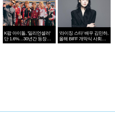
K팝 아이돌, '밀리언셀러'
‘라이징 스타’ 배우 김민하,
단 1.6%…30년간 등장
올해 BIFF 개막식 사회자
1182개팀 전수조사
확정