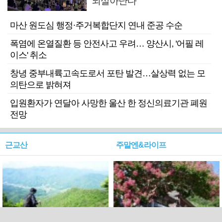
되살아난다
마산 원도심 행정·주거복합단지 연내 준공 수순
폭염에 온열질환 등 안전사고 우려… 양산시, '어필 레
이스' 취소
창녕 중부내륙고속도로서 포탄 발견…살상력 없는 모
의탄으로 밝혀져
입원환자가 연달아 사망한 울산 한 정신의료기관 폐원
전망
근교산
주말엔&라이프