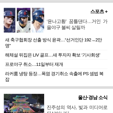
스포츠 +
‘윤나고황’ 꿈틀댄다…거인 가
을야구 불씨 살릴까
새 축구협회장 선출 방식 윤곽…“선거인단 192→2만
명”
해체설 뒤집은 LIV 골프…새 투자자 확보 ‘기사회생’
프로야구 취소…11일부터 재개
라커룸 냉탕 등장…폭염 경기취소 속출에 PS 셈법 복
잡
울산·경남 소식
진주성의 역사, 빛과 미디어로