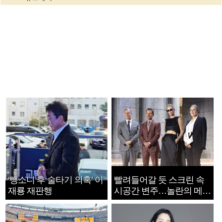
‘뺑소니 후 술타기 의혹’ 이
빨려들어갈 듯 스크린 속
재룡 재판행
시공간 변주…놀란의 메시
지는 ‘전쟁 속죄’