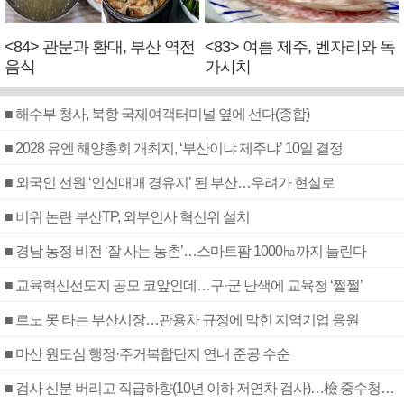
<84> 관문과 환대, 부산 역전
<83> 여름 제주, 벤자리와 독
음식
가시치
■ 해수부 청사, 북항 국제여객터미널 옆에 선다(종합)
■ 2028 유엔 해양총회 개최지, ‘부산이냐 제주냐’ 10일 결정
■ 외국인 선원 ‘인신매매 경유지’ 된 부산…우려가 현실로
■ 비위 논란 부산TP, 외부인사 혁신위 설치
■ 경남 농정 비전 ‘잘 사는 농촌’…스마트팜 1000㏊까지 늘린다
■ 교육혁신선도지 공모 코앞인데…구·군 난색에 교육청 ‘쩔쩔’
■ 르노 못 타는 부산시장…관용차 규정에 막힌 지역기업 응원
■ 마산 원도심 행정·주거복합단지 연내 준공 수순
■ 검사 신분 버리고 직급하향(10년 이하 저연차 검사)…檢 중수청행 기피