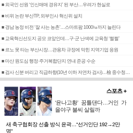
■ 외국인 선원 ‘인신매매 경유지’ 된 부산…우려가 현실로
■ 비위 논란 부산TP, 외부인사 혁신위 설치
■ 경남 농정 비전 ‘잘 사는 농촌’…스마트팜 1000㏊까지 늘린다
■ 교육혁신선도지 공모 코앞인데…구·군 난색에 교육청 ‘쩔쩔’
■ 르노 못 타는 부산시장…관용차 규정에 막힌 지역기업 응원
■ 마산 원도심 행정·주거복합단지 연내 준공 수순
■ 검사 신분 버리고 직급하향(10년 이하 저연차 검사)…檢 중수청행 기피
스포츠 +
‘윤나고황’ 꿈틀댄다…거인 가
을야구 불씨 살릴까
새 축구협회장 선출 방식 윤곽…“선거인단 192→2만
명”