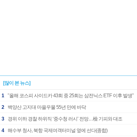
[많이 본 뉴스]
1
"올해 코스피 사이드카 43회 중 25회는 삼전닉스 ETF 이후 발생"
2
백양산 고지대 마을우물 55년 만에 바닥
3
경위 이하 경찰 하위직 ‘중수청 러시’ 전망…檢 기피와 대조
4
해수부 청사, 북항 국제여객터미널 옆에 선다(종합)