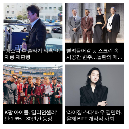
‘뺑소니 후 술타기 의혹’ 이
빨려들어갈 듯 스크린 속
재룡 재판행
시공간 변주…놀란의 메시
지는 ‘전쟁 속죄’
K팝 아이돌, '밀리언셀러'
‘라이징 스타’ 배우 김민하,
단 1.6%…30년간 등장
올해 BIFF 개막식 사회자
1182개팀 전수조사
확정