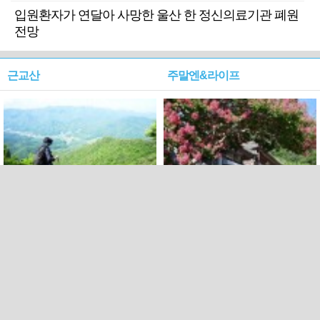
입원환자가 연달아 사망한 울산 한 정신의료기관 폐원
전망
근교산
주말엔&라이프
근교산&그너머…상주·문경
폭염보다 더 뜨거워라…100
청화산~시루봉
일을 붉게 불태울 ‘선비정신’
피었네
PC버전
엑스
페이스북
Copyright ⓒ 2015 All rights reserved by 국제신문