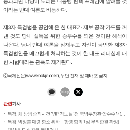
통과되면 야당이 노리는 대통령 탄핵 프레임에 말려들 것
이라는 반대 여론도 비등하다.
제3자 특검법을 공언해 온 한 대표가 제보 공작 카드를 꺼
낸 것도 당내 설득을 위한 승부수를 띄운 것이란 해석이
나온다. 당내 반대 여론을 잠재우고 자신이 공언한 제3자
특검법안을 매끄럽게 처리하는 것이 한 대표 리더십에 대
한 시험대라는 관측도 제기된다.
ⓒ국제신문(www.kookje.co.kr), 무단 전재 및 재배포 금지
관련
기사
특검, 채 상병 순직사건 ‘VIP 격노설’ 전 국방부장관 압수수색(종합)
특검, 박정훈 대령 항소 취하…항명 혐의 1심 무죄판결 확정(종합)
채상병 묘소 찾은 특별검사