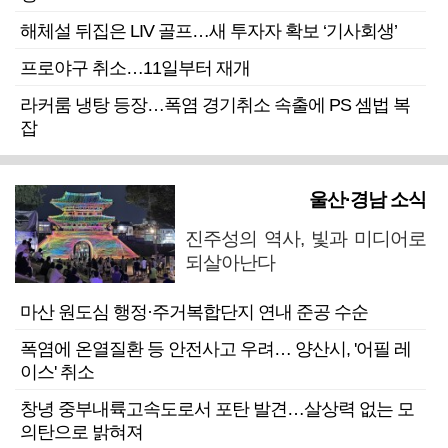
해체설 뒤집은 LIV 골프…새 투자자 확보 ‘기사회생’
프로야구 취소…11일부터 재개
라커룸 냉탕 등장…폭염 경기취소 속출에 PS 셈법 복
잡
울산·경남 소식
진주성의 역사, 빛과 미디어로
되살아난다
마산 원도심 행정·주거복합단지 연내 준공 수순
폭염에 온열질환 등 안전사고 우려… 양산시, '어필 레
이스' 취소
창녕 중부내륙고속도로서 포탄 발견…살상력 없는 모
의탄으로 밝혀져