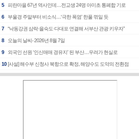
5
피란마을 67년 역사인데…전교생 24명 아미초 통폐합 기로
6
부울경 주말부터 비소식…‘극한 폭염’ 한풀 꺾일 듯
7
“낙동강권 삼락·을숙도·다대포 연결해 서부산 관광 키우자”
8
오늘의 날씨- 2026년 8월 7일
9
외국인 선원 ‘인신매매 경유지’ 된 부산…우려가 현실로
10
[사설] 해수부 신청사 북항으로 확정, 해양수도 도약의 전환점