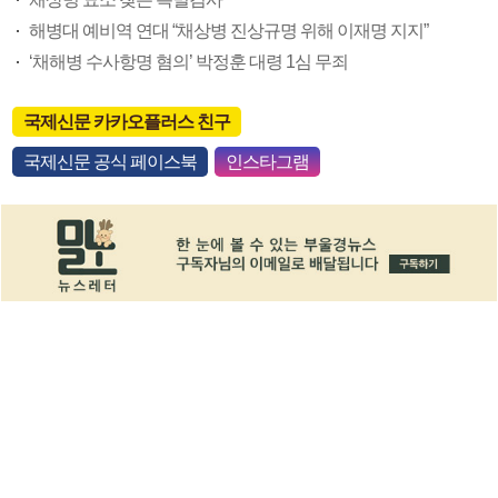
해병대 예비역 연대 “채상병 진상규명 위해 이재명 지지”
‘채해병 수사항명 혐의’ 박정훈 대령 1심 무죄
국제신문 카카오플러스 친구
국제신문 공식 페이스북
인스타그램