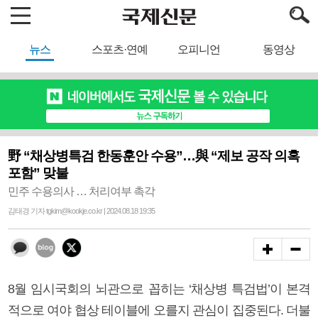
뉴스
스포츠·연예
오피니언
동영상
野 “채상병특검 한동훈안 수용”…與 “제보 공작 의혹
포함” 맞불
민주 수용의사 … 처리여부 촉각
김태경 기자 tgkim@kookje.co.kr | 2024.08.18 19:35
8월 임시국회의 뇌관으로 꼽히는 ‘채상병 특검법’이 본격
적으로 여야 협상 테이블에 오를지 관심이 집중된다. 더불