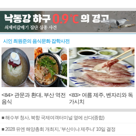
시인 최원준의 음식문화 잡학사전
<84> 관문과 환대, 부산 역전
<83> 여름 제주, 벤자리와 독
음식
가시치
■ 해수부 청사, 북항 국제여객터미널 옆에 선다(종합)
■ 2028 유엔 해양총회 개최지, ‘부산이냐 제주냐’ 10일 결정