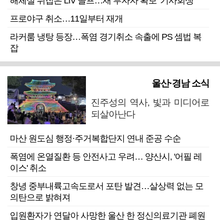
해체설 뒤집은 LIV 골프…새 투자자 확보 ‘기사회생’
프로야구 취소…11일부터 재개
라커룸 냉탕 등장…폭염 경기취소 속출에 PS 셈법 복
잡
울산·경남 소식
진주성의 역사, 빛과 미디어로
되살아난다
마산 원도심 행정·주거복합단지 연내 준공 수순
폭염에 온열질환 등 안전사고 우려… 양산시, '어필 레
이스' 취소
창녕 중부내륙고속도로서 포탄 발견…살상력 없는 모
의탄으로 밝혀져
입원환자가 연달아 사망한 울산 한 정신의료기관 폐원