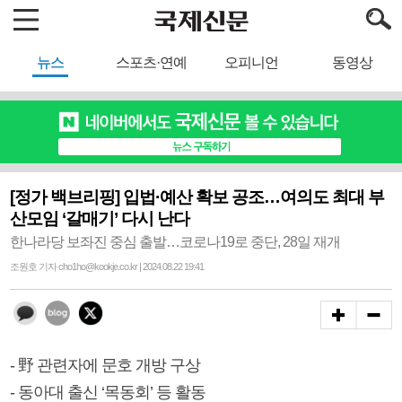
뉴스
스포츠·연예
오피니언
동영상
[정가 백브리핑] 입법·예산 확보 공조…여의도 최대 부
산모임 ‘갈매기’ 다시 난다
한나라당 보좌진 중심 출발…코로나19로 중단, 28일 재개
조원호 기자 cho1ho@kookje.co.kr | 2024.08.22 19:41
- 野 관련자에 문호 개방 구상
- 동아대 출신 ‘목동회’ 등 활동