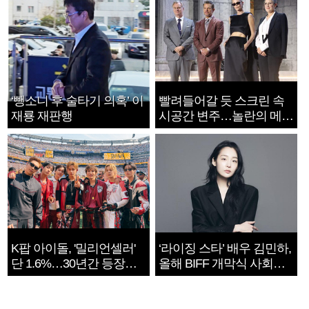
‘뺑소니 후 술타기 의혹’ 이
빨려들어갈 듯 스크린 속
재룡 재판행
시공간 변주…놀란의 메시
지는 ‘전쟁 속죄’
K팝 아이돌, '밀리언셀러'
‘라이징 스타’ 배우 김민하,
단 1.6%…30년간 등장
올해 BIFF 개막식 사회자
1182개팀 전수조사
확정