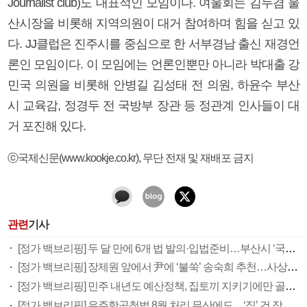
Journalist club)도 대표적인 모임이다. 여울회는 김두겸 울
산시장을 비롯해 지역의원이 대거 참여하며 힘을 싣고 있
다. JJ클럽은 진주시를 중심으로 한 서부경남 출신 재경언
론인 모임이다. 이 모임에는 언론인뿐만 아니라 박대출 강
민국 의원을 비롯해 안병길 김성태 전 의원, 하윤수 부산
시 교육감, 정경두 전 국방부 장관 등 정관계 인사들이 대
거 포진해 있다.
ⓒ국제신문(www.kookje.co.kr), 무단 전재 및 재배포 금지
관련
기사
[정가 백브리핑] 두 달 만에 6개 법 발의·입법준비…부산시 ‘국회입법 협력서비스’ 호응
[정가 백브리핑] 장제원 앞에서 尹에 ‘불쑥’ 송숙희 추천…사상구 미묘한 파장
[정가 백브리핑] 민주 내년도 예산정책, 집토끼 지키기에만 골몰?
[정가 백브리핑] 우주항공청법 8월 처리 무산에도…‘직’ 건 장제원 명분·실리 다 챙겼다