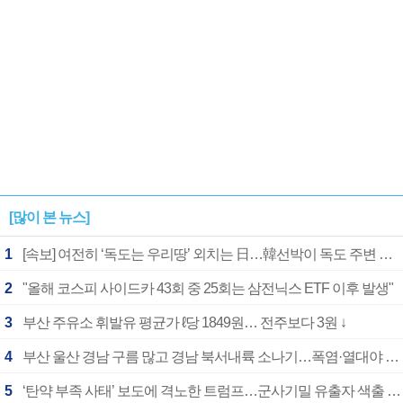
[많이 본 뉴스]
1
[속보] 여전히 ‘독도는 우리땅’ 외치는 日…韓선박이 독도 주변 해양조사 활동하자 반발
2
"올해 코스피 사이드카 43회 중 25회는 삼전닉스 ETF 이후 발생"
3
부산 주유소 휘발유 평균가 ℓ당 1849원… 전주보다 3원 ↓
4
부산 울산 경남 구름 많고 경남 북서내륙 소나기…폭염·열대야 계속
5
‘탄약 부족 사태’ 보도에 격노한 트럼프…군사기밀 유출자 색출 지시