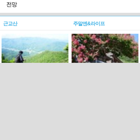
전망
근교산
주말엔&라이프
근교산&그너머…상주·문경
폭염보다 더 뜨거워라…100
청화산~시루봉
일을 붉게 불태울 ‘선비정신’
피었네
PC버전
엑스
페이스북
Copyright ⓒ 2015 All rights reserved by 국제신문