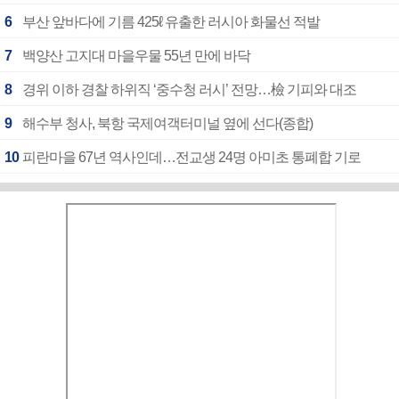
6
부산 앞바다에 기름 425ℓ 유출한 러시아 화물선 적발
7
백양산 고지대 마을우물 55년 만에 바닥
8
경위 이하 경찰 하위직 ‘중수청 러시’ 전망…檢 기피와 대조
9
해수부 청사, 북항 국제여객터미널 옆에 선다(종합)
10
피란마을 67년 역사인데…전교생 24명 아미초 통폐합 기로