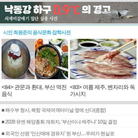
시인 최원준의 음식문화 잡학사전
<84> 관문과 환대, 부산 역전
<83> 여름 제주, 벤자리와 독
음식
가시치
■ 해수부 청사, 북항 국제여객터미널 옆에 선다(종합)
■ 2028 유엔 해양총회 개최지, ‘부산이냐 제주냐’ 10일 결정
■ 외국인 선원 ‘인신매매 경유지’ 된 부산…우려가 현실로