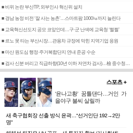
■ 비위 논란 부산TP, 외부인사 혁신위 설치
■ 경남 농정 비전 ‘잘 사는 농촌’…스마트팜 1000㏊까지 늘린다
■ 교육혁신선도지 공모 코앞인데…구·군 난색에 교육청 ‘쩔쩔’
■ 르노 못 타는 부산시장…관용차 규정에 막힌 지역기업 응원
■ 마산 원도심 행정·주거복합단지 연내 준공 수순
■ 검사 신분 버리고 직급하향(10년 이하 저연차 검사)…檢 중수청행 기피
스포츠 +
‘윤나고황’ 꿈틀댄다…거인 가
을야구 불씨 살릴까
새 축구협회장 선출 방식 윤곽…“선거인단 192→2만
명”