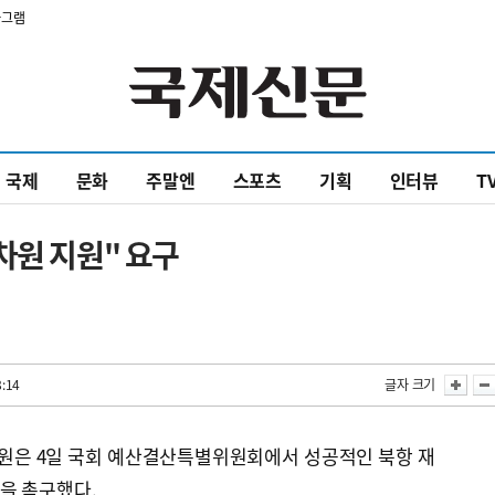
타그램
국제
문화
주말엔
스포츠
기획
인터뷰
T
차원 지원" 요구
8:14
글자 크기
의원은 4일 국회 예산결산특별위원회에서 성공적인 북항 재
을 촉구했다.