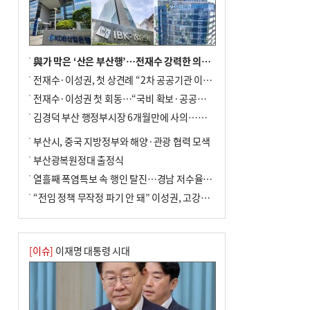
사망
與가 막은 ‘산은 부산행’…전재수 강력한 의지 표명 없인 공염불
전재수·이성권, 첫 상견례 “2차 공공기관 이전 초당 협력”(종합)
전재수·이성권 첫 회동…“국비 확보·공공기관 이전 협력”
김경덕 부산 행정부시장 6개월만에 사의…후임 인선 촉각
부산시, 중국 지방정부와 해양·관광 협력 모색
부산광복원정대 출정식
열흘째 폭염특보 속 행인 탈진…경남 저수율 평년의 절반
“전임 정책 무작정 파기 안 돼” 이성권, 고강도 ‘전재수 견제’ 예고
[이슈]
이재명 대통령 시대