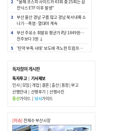
2
"올해 코스피 사이드카 43회 중 25회는 삼
전닉스 ETF 이후 발생"
3
부산 울산 경남 구름 많고 경남 북서내륙 소
나기…폭염·열대야 계속
4
부산 주유소 휘발유 평균가 ℓ당 1849원…
전주보다 3원 ↓
5
‘탄약 부족 사태’ 보도에 격노한 트럼프…
군사기밀 유출자 색출 지시
6
부산 앞바다에 기름 425ℓ 유출한 러시아 화
독자참여 게시판
물선 적발
독자투고
|
기사제보
7
[2026 부산청소년극지체험탐험대 현장르
인사
|
모임
|
개업
|
결혼
|
출산
|
동정
|
부고
포] 2회 : 하늘에서 만난 얼음의 나라
산행안내
|
산행후기
|
산행사진
8
입추 지났지만 푹푹 찐다…온열질환자 10
등산
가이드
|
낚시
가이드
년 만에 3배
9
[속보] ‘심판 성접대’ 논란 축구협회 공식 사
과…“현재는 부적절 행위 없어”
[이슈]
전재수 부산시장
10
서울 중랑구서 흉기 난동…60대 남성 2명