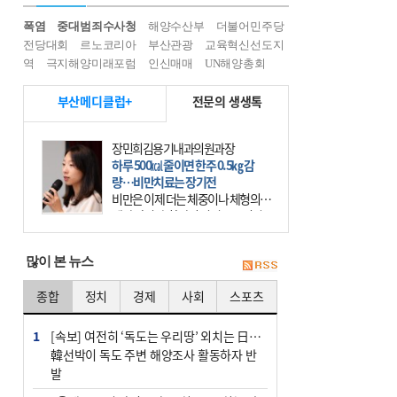
폭염
중대범죄수사청
해양수산부
더불어민주당
전당대회
르노코리아
부산관광
교육혁신선도지
역
극지해양미래포럼
인신매매
UN해양총회
부산메디클럽+
전문의 생생톡
장민희김용기내과의원과장
하루 500㎉ 줄이면 한주 0.5㎏ 감
량…비만치료는 장기전
비만은 이제 더는 체중이나 체형의 문
제가 아니다. 하나의 질병으로 인지
하고 치료와 관리를 해야 한다. 세계
보건기구(WHO)는 이미 1994년 비만
많이 본 뉴스
을 인류의 중요한
종합
정치
경제
사회
스포츠
1
[속보] 여전히 ‘독도는 우리땅’ 외치는 日…
韓선박이 독도 주변 해양조사 활동하자 반
발