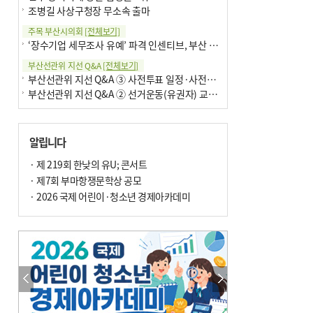
조병길 사상구청장 무소속 출마
주목 부산시의회
[전체보기]
‘장수기업 세무조사 유예’ 파격 인센티브, 부산 유출 막을까
부산선관위 지선 Q&A
[전체보기]
부산선관위 지선 Q&A ③ 사전투표 일정·사전투표함 보관
부산선관위 지선 Q&A ② 선거운동(유권자) 교육감투표용지
알립니다
· 제 219회 한낮의 유U; 콘서트
· 제7회 부마항쟁문학상 공모
· 2026 국제 어린이·청소년 경제아카데미