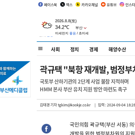
페이스북
엑스
카카오채널
유튜브
인스
사회
정치
경제
해양수산
곽규택 "북항 재개발, 범정부
국토부 산하기관의 2단계 사업 불참 지적하며
HMM 본사 부산 유치 지원 방안 마련도 촉구
김태경 기자
tgkim@kookje.co.kr
| 입력 : 2024-09-04 18:2
국민의힘 곽규택(부산 서동) 
개발을 위한 범정부차원의 지원