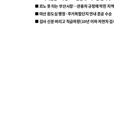
■ 르노 못 타는 부산시장…관용차 규정에 막힌 지
■ 마산 원도심 행정·주거복합단지 연내 준공 수순