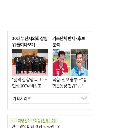
10대 부산시의회 상임
기초단체 판세·후보
위 들여다보기
분석
“삶의 질 향상 목표”…
국힘·진보 승부…“종
민생 100일 비상조치
합운동장 건립” vs “출
면밀 심사
근 공공버스 도입”
6·3 지방선거 브리핑
[전체보기]
민주 광역비례 경선 김정원 1위