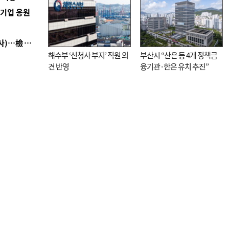
역기업 응원
■ 검사 신분 버리고 직급하향(10년 이하 저연차 검사)…檢 중수청행 기피
해수부 ‘신청사 부지’ 직원 의
부산시 “산은 등 4개 정책금
견 반영
융기관·한은 유치 추진”