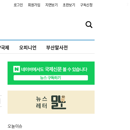
2
로그인
회원가입
지면보기
초판보기
구독신청
V국제
오피니언
부산말사전
오늘
이슈