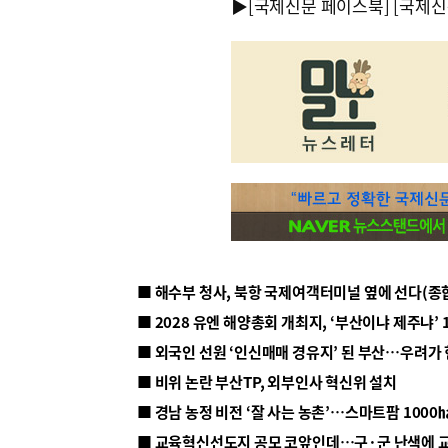
▶
[국제신문 페이스북]
[국제신
■ 해수부 청사, 북항 국제여객터미널 옆에 선다(종
■ 2028 유엔 해양총회 개최지, ‘부산이냐 제주냐’ 
■ 외국인 선원 ‘인신매매 경유지’ 된 부산…우려가
■ 비위 논란 부산TP, 외부인사 혁신위 설치