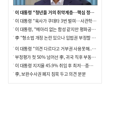
이 대통령 "청년들 거의 취약계층…핵심 정책 재편""
이 대통령 "육사가 쿠데타 3번 벌여…사관학교 통합 신속히 추진"
이 대통령, "메아리 없는 함성 같지만 평화공존책 계속해야"
李 “형소법 개정 논란 있으나 입법권 부정할 만큼은 아냐”(종합)
이 대통령 "의견 다르다고 거부권 사용못해.. 입법권 부정할 상황이라 보기 어려워"
부정평가 첫 50% 넘어선 李, 귀국 직후 부동산·증시 점검(종합)
이 대통령 지지율 45.9% 취임 후 최저…증시 폭락·연임 개헌 논란 영향
李, 보완수사권 폐지 침묵 두고 의견 분분