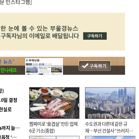
문 인스타그램]
합)
10일 결정
 현실로
짬짜미로 ‘金겹살’ 만든 업체
수도권과 다른데 같은 규
■ 경남 농정 비전 ‘잘 사는 농촌’…스마트팜 1000㏊까지 늘린다
6곳 기소(종합)
제…부산 건설사 “쓰러지기
■ 교육혁신선도지 공모 코앞인데…구·군 난색에 교육청 ‘쩔쩔’
직전”