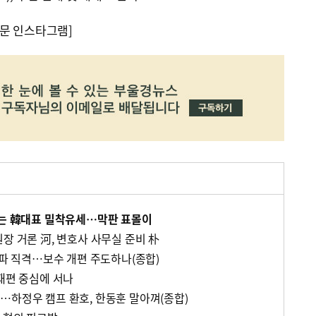
문 인스타그램]
與는 韓대표 밀착유세…막판 표몰이
장 거론 河, 변호사 사무실 준비 朴
권파 직격…보수 개편 주도하나(종합)
재편 중심에 서나
…하정우 캠프 환호, 한동훈 말아껴(종합)