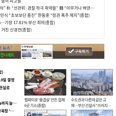
 혐의 피고발
與 “韓 지지자 위장전입 모의” 朴 “선관위·경찰 적극 파악을” 韓 “아무거나 쏴댄다” 불쾌감(종합)
민식 “초보보단 중진” 한동훈 “정권 폭주 제지”(종합)
%…기장 17.81% 부산 최저(종합)
론 거친 신경전(종합)
합)
10일 결정
 현실로
짬짜미로 ‘金겹살’ 만든 업체
수도권과 다른데 같은 규
■ 경남 농정 비전 ‘잘 사는 농촌’…스마트팜 1000㏊까지 늘린다
6곳 기소(종합)
제…부산 건설사 “쓰러지기
■ 교육혁신선도지 공모 코앞인데…구·군 난색에 교육청 ‘쩔쩔’
직전”