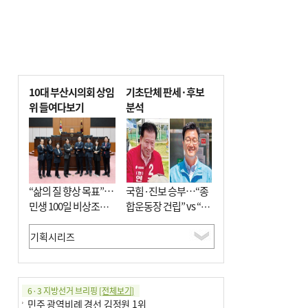
10대 부산시의회 상임
기초단체 판세·후보
위 들여다보기
분석
“삶의 질 향상 목표”…
국힘·진보 승부…“종
민생 100일 비상조치
합운동장 건립” vs “출
면밀 심사
근 공공버스 도입”
6·3 지방선거 브리핑
[전체보기]
민주 광역비례 경선 김정원 1위