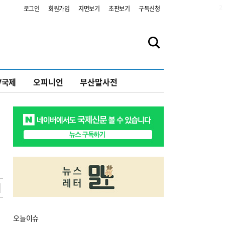
2
로그인
회원가입
지면보기
초판보기
구독신청
V국제
오피니언
부산말사전
오늘
이슈