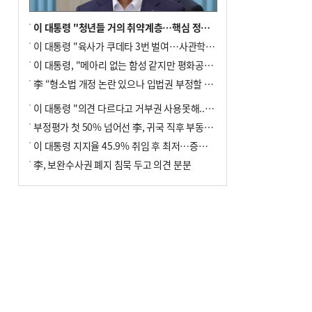
이 대통령 "청년들 거의 취약계층…핵심 정책 재편""
이 대통령 "육사가 쿠데타 3번 벌여…사관학교 통합 신속히 추진"
이 대통령, "메아리 없는 함성 같지만 평화공존책 계속해야"
李 “형소법 개정 논란 있으나 입법권 부정할 만큼은 아냐”(종합)
이 대통령 "의견 다르다고 거부권 사용못해.. 입법권 부정할 상황이라 보기 어려워"
부정평가 첫 50% 넘어선 李, 귀국 직후 부동산·증시 점검(종합)
이 대통령 지지율 45.9% 취임 후 최저…증시 폭락·연임 개헌 논란 영향
李, 보완수사권 폐지 침묵 두고 의견 분분