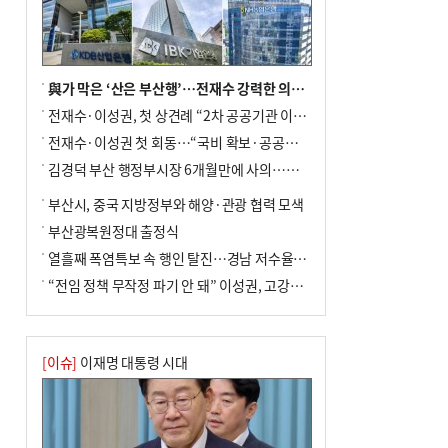
與가 막은 ‘산은 부산행’…전재수 강력한 의지 표명 없인 공염불
전재수·이성권, 첫 상견례 “2차 공공기관 이전 초당 협력”(종합)
전재수·이성권 첫 회동…“국비 확보·공공기관 이전 협력”
김경덕 부산 행정부시장 6개월만에 사의…후임 인선 촉각
부산시, 중국 지방정부와 해양·관광 협력 모색
부산광복원정대 출정식
열흘째 폭염특보 속 행인 탈진…경남 저수율 평년의 절반
“전임 정책 무작정 파기 안 돼” 이성권, 고강도 ‘전재수 견제’ 예고
[이슈]
이재명 대통령 시대