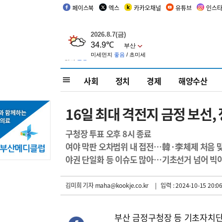
페이스북
엑스
카카오채널
유튜브
인스
사회
정치
경제
해양수산
16일 최대 격전지 금정 보선,
구청장 투표 오후 8시 종료
여야 막판 오차범위 내 접전…韓·李체제 처음 
야권 단일화 등 이슈도 많아…기초선거 넘어 빅
김미희 기자
maha@kookje.co.kr
| 입력 : 2024-10-15 20:06
부산 금정구청장 등 기초자치단체