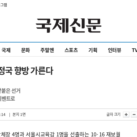
타그램
국제
문화
주말엔
스포츠
기획
인터뷰
T
 정국 향방 가른다
맞붙은 선거
이벤트로
:14
| 본지 1면
글자 크기
장 4명과 서울시교육감 1명을 선출하는 10·16 재보궐