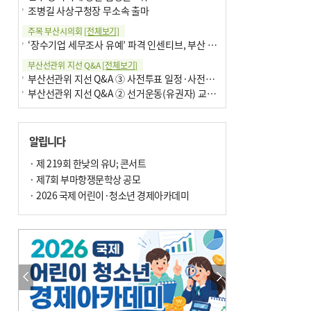
조병길 사상구청장 무소속 출마
주목 부산시의회
[전체보기]
‘장수기업 세무조사 유예’ 파격 인센티브, 부산 유출 막을까
부산선관위 지선 Q&A
[전체보기]
부산선관위 지선 Q&A ③ 사전투표 일정·사전투표함 보관
부산선관위 지선 Q&A ② 선거운동(유권자) 교육감투표용지
알립니다
· 제 219회 한낮의 유U; 콘서트
· 제7회 부마항쟁문학상 공모
· 2026 국제 어린이·청소년 경제아카데미