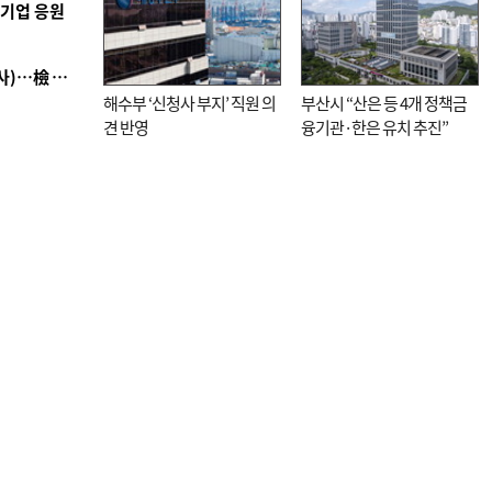
역기업 응원
■ 검사 신분 버리고 직급하향(10년 이하 저연차 검사)…檢 중수청행 기피
해수부 ‘신청사 부지’ 직원 의
부산시 “산은 등 4개 정책금
견 반영
융기관·한은 유치 추진”