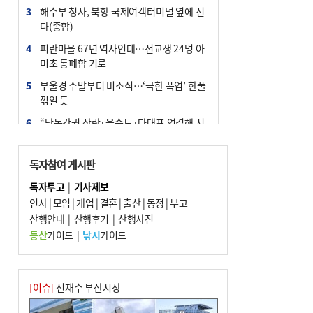
3
해수부 청사, 북항 국제여객터미널 옆에 선
다(종합)
4
피란마을 67년 역사인데…전교생 24명 아
미초 통폐합 기로
5
부울경 주말부터 비소식…‘극한 폭염’ 한풀
꺾일 듯
6
“낙동강권 삼락·을숙도·다대포 연결해 서
부산 관광 키우자”
7
오늘의 날씨- 2026년 8월 7일
독자참여 게시판
8
[사설] 해수부 신청사 북항으로 확정, 해양
독자투고
|
기사제보
수도 도약의 전환점
인사
|
모임
|
개업
|
결혼
|
출산
|
동정
|
부고
9
산행안내
외국인 선원 ‘인신매매 경유지’ 된 부산…
|
산행후기
|
산행사진
우려가 현실로
등산
가이드
|
낚시
가이드
10
르노 못 타는 부산시장…관용차 규정에 막
힌 지역기업 응원
[이슈]
전재수 부산시장