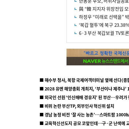
한동훈 후보, 허위사실공표
하정우 “미래로 선택을” 박
‘북갑 혈투’에 북구 23.38
6·3 부산 북갑보궐 TV토
■ 해수부 청사, 북항 국제여객터미널 옆에 선다(종
■ 2028 유엔 해양총회 개최지, ‘부산이냐 제주냐’ 
■ 외국인 선원 ‘인신매매 경유지’ 된 부산…우려가
■ 비위 논란 부산TP, 외부인사 혁신위 설치