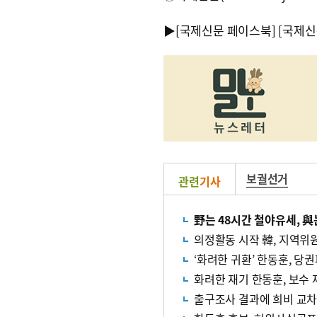
▶
[국제신문 페이스북]
[국제신
보궐선거
관련
기사
野는 48시간 철야유세, 
의정활동 시작 韓, 지역위원
‘화려한 귀환’ 한동훈, 당
화려한 재기 한동훈, 보수 
출구조사 결과에 희비 교차