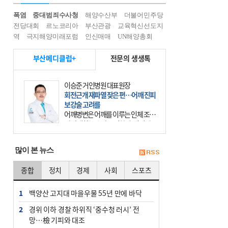
폭염
중대범죄수사청
해양수산부
더불어민주당
전당대회
르노코리아
부산관광
교육혁신선도지
역
극지해양미래포럼
인신매매
UN해양총회
부산메디클럽+
전문의 생생톡
이승준 거인병원 대표원장
회전근개 재파열 잦은 편…어깨 진피
보강술 고려를
어깨병변은 어깨를 이루는 인체 조직
에 발생하는 손상을 말한다. 여기에
는 오십견과 회전근개 증후군, 어깨
의 석회성 힘줄염 등이 있다. 국민건
많이 본 뉴스
강보험에 의하면 어깨병변
종합
정치
경제
사회
스포츠
1
백양산 고지대 마을우물 55년 만에 바닥
2
경위 이하 경찰 하위직 ‘중수청 러시’ 전
망…檢 기피와 대조