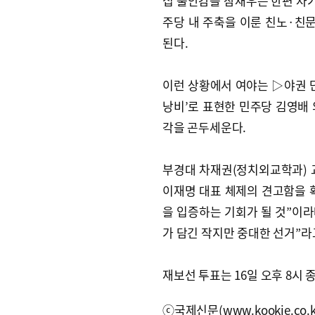
십 불안감을 잠재우는 한편 차기
주당 내 주축을 이룬 친노·친문
된다.
이런 상황에서 여야는 ▷야권 
낭비’로 표현한 민주당 김영배 
각을 곤두세운다.
부경대 차재권(정치외교학과) 
이재명 대표 체제의 견고함을 
을 입증하는 기회가 될 것”이라
가 담긴 작지만 중대한 선거”라
재보선 투표는 16일 오후 8시
ⓒ국제신문(www.kookje.co.