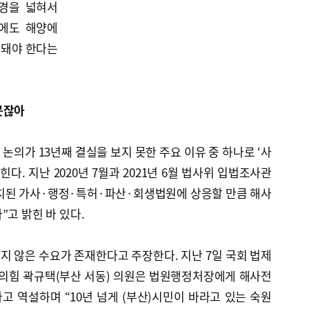
경을 넓혀서
에도 해양에
립돼야 한다는
못잖아
논의가 13년째 결실을 보지 못한 주요 이유 중 하나로 ‘사
힌다. 지난 2020년 7월과 2021년 6월 법사위 입법조사관
치된 가사·행정·특허·파산·회생법원에 상응할 만큼 해사
”고 밝힌 바 있다.
 않은 수요가 존재한다고 주장한다. 지난 7일 국회 법제
의힘 곽규택(부산 서동) 의원은 법원행정처장에게 해사전
 역설하며 “10년 넘게 (부산)시민이 바라고 있는 숙원