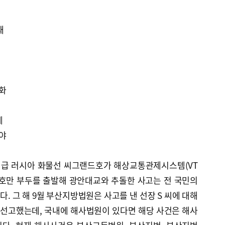
재
석
편
변화
게
해야
000ｔ급 러시아 화물선 씨그랜드호가 해상교통관제시스템(VT
용호만 부두를 출발해 광안대교와 추돌한 사고는 전 국민의
. 그 해 9월 부산지방법원은 사고를 낸 선장 S 씨에 대해
 선고했는데, 국내에 해사법원이 있다면 해당 사건은 해사