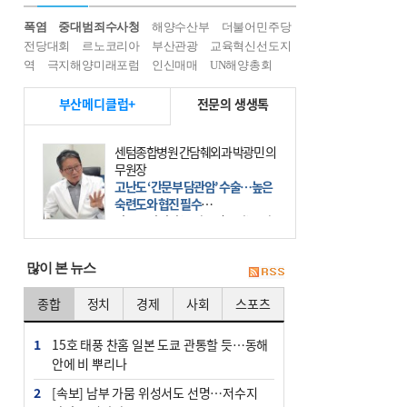
폭염
중대범죄수사청
해양수산부
더불어민주당
전당대회
르노코리아
부산관광
교육혁신선도지
역
극지해양미래포럼
인신매매
UN해양총회
부산메디클럽+
전문의 생생톡
센텀종합병원 간담췌외과 박광민 의
무원장
고난도 ‘간문부 담관암’ 수술…높은
숙련도와 협진 필수
간문부 담관암(클라츠킨 종양)은 좌
우 간에서 나오는, 담관(담즙 배출 경
로)이 합쳐지는 부위인 ‘간문부(肝門
많이 본 뉴스
部)’에 생기는 악성 종양이다. 간동맥
문맥 림프절 담
종합
정치
경제
사회
스포츠
1
15호 태풍 찬홈 일본 도쿄 관통할 듯…동해
안에 비 뿌리나
2
[속보] 남부 가뭄 위성서도 선명…저수지