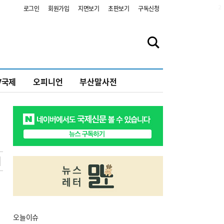
2
로그인
회원가입
지면보기
초판보기
구독신청
V국제
오피니언
부산말사전
오늘
이슈