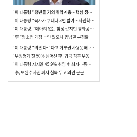
이 대통령 "청년들 거의 취약계층…핵심 정책 재편""
이 대통령 "육사가 쿠데타 3번 벌여…사관학교 통합 신속히 추진"
이 대통령, "메아리 없는 함성 같지만 평화공존책 계속해야"
李 “형소법 개정 논란 있으나 입법권 부정할 만큼은 아냐”(종합)
이 대통령 "의견 다르다고 거부권 사용못해.. 입법권 부정할 상황이라 보기 어려워"
부정평가 첫 50% 넘어선 李, 귀국 직후 부동산·증시 점검(종합)
이 대통령 지지율 45.9% 취임 후 최저…증시 폭락·연임 개헌 논란 영향
李, 보완수사권 폐지 침묵 두고 의견 분분