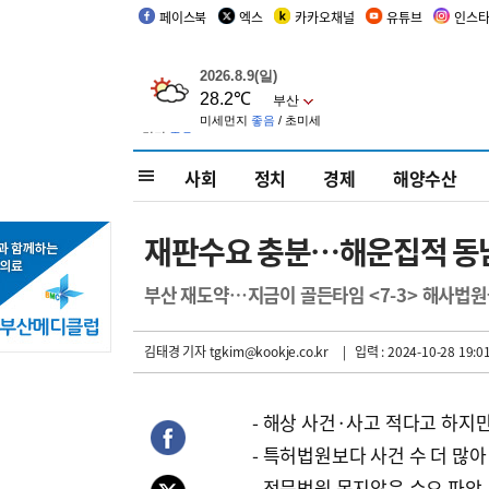
페이스북
엑스
카카오채널
유튜브
인스
사회
정치
경제
해양수산
재판수요 충분…해운집적 동남
부산 재도약…지금이 골든타임 <7-3> 해사법
김태경 기자
tgkim@kookje.co.kr
| 입력 : 2024-10-28 19:0
- 해상 사건·사고 적다고 하지
- 특허법원보다 사건 수 더 많아
- 전문법원 못지않은 수요 파악