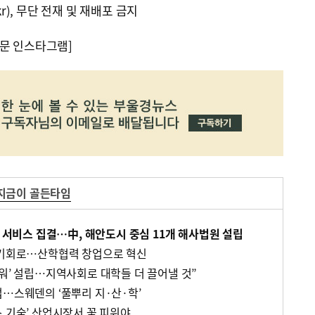
kr), 무단 전재 및 재배포 금지
문 인스타그램]
지금이 골든타임
운 서비스 집결…中, 해안도시 중심 11개 해사법원 설립
 기회로…산학협력 창업으로 혁신
타워’ 설립…지역사회로 대학들 더 끌어낼 것”
업…스웨덴의 ‘풀뿌리 지·산·학’
스 기술’ 산업시장서 꽃 피워야