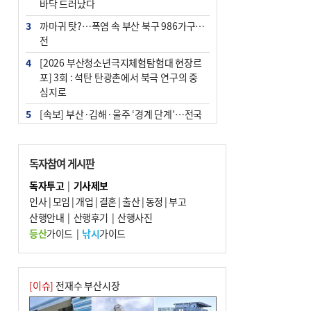
바닥 드러났다
3
까마귀 탓?…폭염 속 부산 북구 986가구 정
전
4
[2026 부산청소년극지체험탐험대 현장르
포] 3회 : 석탄 탄광촌에서 북극 연구의 중
심지로
5
[속보] 부산·김해·울주 ‘경계 단계’…전국
48개 시군 가뭄
6
부산·울산·경남 폭염 속 소나기·비…무더
독자참여 게시판
위는 지속
독자투고
|
기사제보
7
‘혐오표현’ 쓰면 지방공무원 최대 파면까지
인사
|
모임
|
개업
|
결혼
|
출산
|
동정
|
부고
중징계
산행안내
|
산행후기
|
산행사진
8
이임생, 홍명보 선임 독단적 결정 아냐…면
등산
가이드
|
낚시
가이드
담 메모 제출
9
부산 해운대구 아파트 14층서 불…실외기
과열 추정
[이슈]
전재수 부산시장
10
경찰가족 관련 사건 45건…그동안 파악조