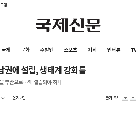
타그램
국제
문화
주말엔
스포츠
기획
인터뷰
T
권에 설립, 생태계 강화를
원을 부산으로…왜 설립돼야 하나
1:28
| 본지 8면
글자 크기
만