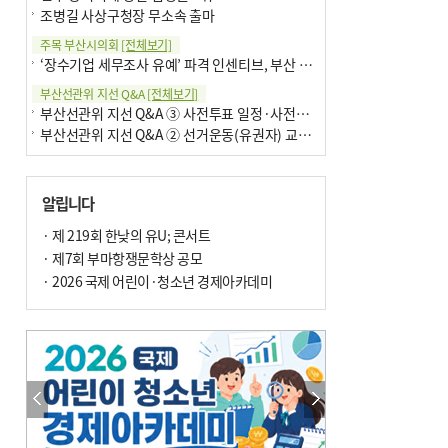
조병길 사상구청장 무소속 출마
주목 부산시의회
[전체보기]
‘장수기업 세무조사 유예’ 파격 인센티브, 부산 유출 막을까
부산선관위 지선 Q&A
[전체보기]
부산선관위 지선 Q&A ③ 사전투표 일정·사전투표함 보관
부산선관위 지선 Q&A ② 선거운동(유권자) 교육감투표용지
알립니다
· 제 219회 한낮의 유U; 콘서트
· 제7회 부마항쟁문학상 공모
· 2026 국제 어린이·청소년 경제아카데미