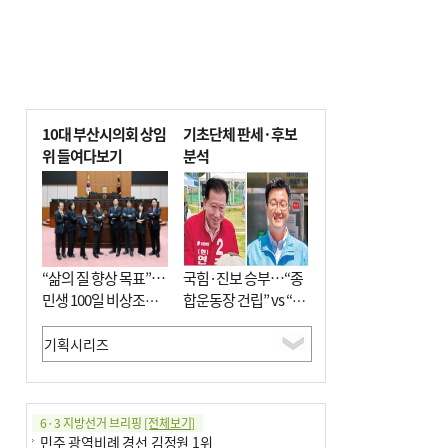
10대 부산시의회 상임
기초단체 판세·후보
위 들여다보기
분석
“삶의 질 향상 목표”…
국힘·진보 승부…“종
민생 100일 비상조치
합운동장 건립” vs “출
면밀 심사
근 공공버스 도입”
6·3 지방선거 브리핑
[전체보기]
민주 광역비례 경선 김정원 1위