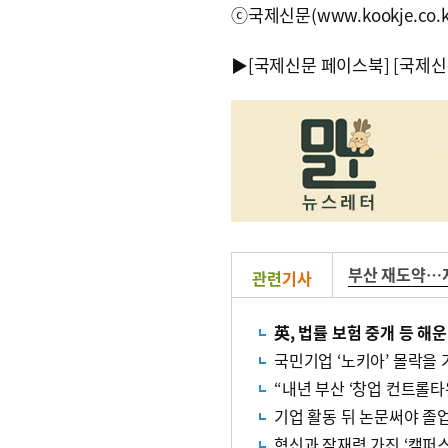
ⓒ국제신문(www.kookje.co.
▶
[국제신문 페이스북]
[국제신
부산 재도약…
관련
기사
英, 법률 보험 중개 등 해
국민기업 ‘노키아’ 몰락을
“내년 부산 ‘창업 컨트롤
기업 활동 뒤 논문써야 졸
혁신과 잠재력 가진 ‘캠퍼