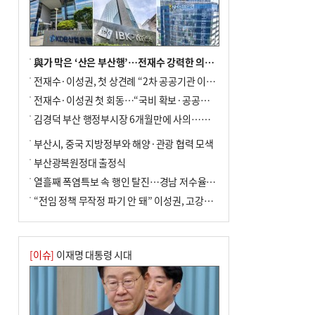
차 안해
與가 막은 ‘산은 부산행’…전재수 강력한 의지 표명 없인 공염불
전재수·이성권, 첫 상견례 “2차 공공기관 이전 초당 협력”(종합)
전재수·이성권 첫 회동…“국비 확보·공공기관 이전 협력”
김경덕 부산 행정부시장 6개월만에 사의…후임 인선 촉각
부산시, 중국 지방정부와 해양·관광 협력 모색
부산광복원정대 출정식
열흘째 폭염특보 속 행인 탈진…경남 저수율 평년의 절반
“전임 정책 무작정 파기 안 돼” 이성권, 고강도 ‘전재수 견제’ 예고
[이슈]
이재명 대통령 시대