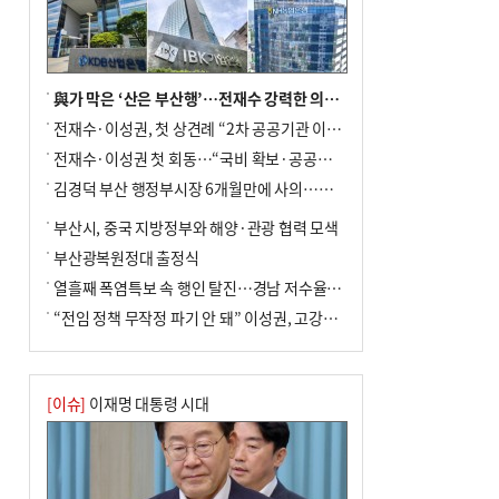
與가 막은 ‘산은 부산행’…전재수 강력한 의지 표명 없인 공염불
전재수·이성권, 첫 상견례 “2차 공공기관 이전 초당 협력”(종합)
전재수·이성권 첫 회동…“국비 확보·공공기관 이전 협력”
김경덕 부산 행정부시장 6개월만에 사의…후임 인선 촉각
부산시, 중국 지방정부와 해양·관광 협력 모색
부산광복원정대 출정식
열흘째 폭염특보 속 행인 탈진…경남 저수율 평년의 절반
“전임 정책 무작정 파기 안 돼” 이성권, 고강도 ‘전재수 견제’ 예고
[이슈]
이재명 대통령 시대