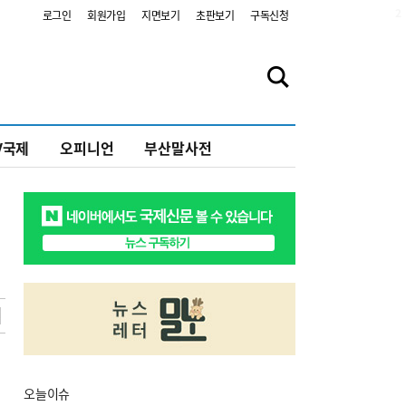
2
로그인
회원가입
지면보기
초판보기
구독신청
V국제
오피니언
부산말사전
오늘
이슈