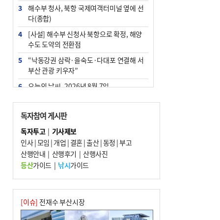
3
해수부 청사, 북항 국제여객터미널 옆에 선
다(종합)
4
[사설] 해수부 신청사 북항으로 확정, 해양
수도 도약의 전환점
5
“낙동강권 삼락·을숙도·다대포 연결해 서
부산 관광 키우자”
6
오늘의 날씨- 2026년 8월 7일
7
부울경 주말부터 비소식…‘극한 폭염’ 한풀
꺾일 듯
독자참여 게시판
8
피란마을 67년 역사인데…전교생 24명 아
독자투고
|
기사제보
미초 통폐합 기로
인사
|
모임
|
개업
|
결혼
|
출산
|
동정
|
부고
9
산행안내
외국인 선원 ‘인신매매 경유지’ 된 부산…
|
산행후기
|
산행사진
우려가 현실로
등산
가이드
|
낚시
가이드
10
교육혁신선도지 공모 코앞인데…구·군 난
색에 교육청 ‘쩔쩔’
[이슈]
전재수 부산시장