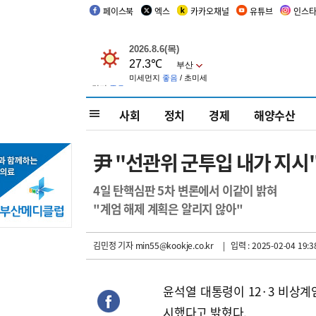
페이스북
엑스
카카오채널
유튜브
인스
사회
정치
경제
해양수산
尹 "선관위 군투입 내가 지시
4일 탄핵심판 5차 변론에서 이같이 밝혀
"계엄 해제 계획은 알리지 않아"
김민정 기자
min55@kookje.co.kr
| 입력 : 2025-02-04 19:3
윤석열 대통령이 12·3 비상
시했다고 밝혔다.