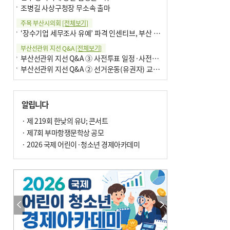
조병길 사상구청장 무소속 출마
주목 부산시의회
[전체보기]
‘장수기업 세무조사 유예’ 파격 인센티브, 부산 유출 막을까
부산선관위 지선 Q&A
[전체보기]
부산선관위 지선 Q&A ③ 사전투표 일정·사전투표함 보관
부산선관위 지선 Q&A ② 선거운동(유권자) 교육감투표용지
알립니다
· 제 219회 한낮의 유U; 콘서트
· 제7회 부마항쟁문학상 공모
· 2026 국제 어린이·청소년 경제아카데미