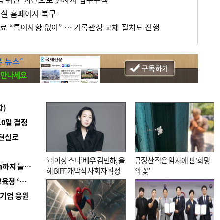
령실 홈페이지 복구
료 “특이사항 없어” … 기록관장 교체 절차도 진행
합)
10일 결정
 현실로
‘라이징 스타’ 배우 김민하, 올
금정산 작은 암자에 핀 ‘희망
■ 경남 농정 비전 ‘잘 사는 농촌’…스마트팜 1000㏊까지 늘린다
해 BIFF 개막식 사회자 확정
의 꽃’
■ 교육혁신선도지 공모 코앞인데…구·군 난색에 교육청 ‘쩔쩔’
역기업 응원