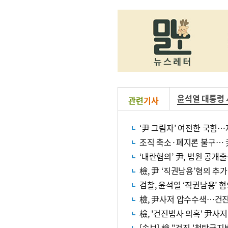
윤석열 대통령
관련
기사
‘尹 그림자’ 여전한 국힘…
조직 축소·폐지론 불구… 
‘내란혐의’ 尹, 법원 공개
檢, 尹 ‘직권남용’혐의 추가
검찰, 윤석열 ‘직권남용’ 
檢, 尹사저 압수수색…건
檢, '건진법사 의혹' 尹사
[속보] 檢 "건진 '청탁금