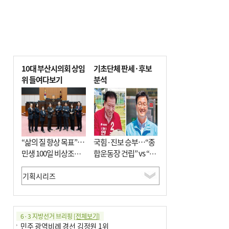
10대 부산시의회 상임
기초단체 판세·후보
위 들여다보기
분석
“삶의 질 향상 목표”…
국힘·진보 승부…“종
민생 100일 비상조치
합운동장 건립” vs “출
면밀 심사
근 공공버스 도입”
6·3 지방선거 브리핑
[전체보기]
민주 광역비례 경선 김정원 1위