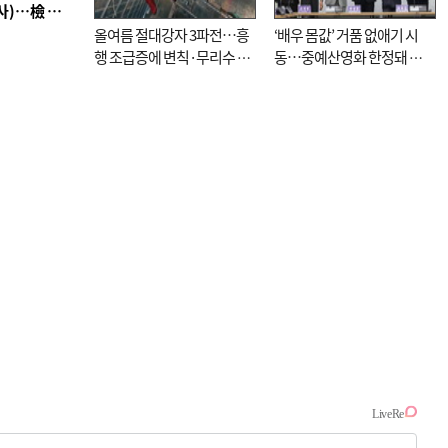
■ 검사 신분 버리고 직급하향(10년 이하 저연차 검사)…檢 중수청행 기피
올여름 절대강자 3파전…흥
‘배우 몸값’ 거품 없애기 시
행 조급증에 변칙·무리수 마
동…중예산영화 한정돼 실
케팅도
효성 의문도