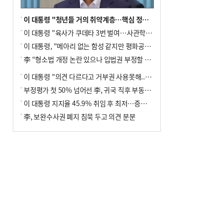
이 대통령 "청년들 거의 취약계층…핵심 정책 재편""
이 대통령 "육사가 쿠데타 3번 벌여…사관학교 통합 신속히 추진"
이 대통령, "메아리 없는 함성 같지만 평화공존책 계속해야"
李 “형소법 개정 논란 있으나 입법권 부정할 만큼은 아냐”(종합)
이 대통령 "의견 다르다고 거부권 사용못해.. 입법권 부정할 상황이라 보기 어려워"
부정평가 첫 50% 넘어선 李, 귀국 직후 부동산·증시 점검(종합)
이 대통령 지지율 45.9% 취임 후 최저…증시 폭락·연임 개헌 논란 영향
李, 보완수사권 폐지 침묵 두고 의견 분분