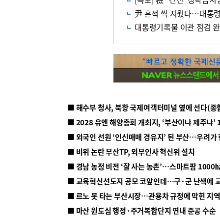
尹 흔적 싹 지웠다…대통
대통령기록물 이관 점검 완
■ 해수부 청사, 북항 국제여객터미널 옆에 선다(종
■ 2028 유엔 해양총회 개최지, ‘부산이냐 제주냐’ 
■ 외국인 선원 ‘인신매매 경유지’ 된 부산…우려가
■ 비위 논란 부산TP, 외부인사 혁신위 설치
■ 르노 못 타는 부산시장…관용차 규정에 막힌 지
■ 마산 원도심 행정·주거복합단지 연내 준공 수순