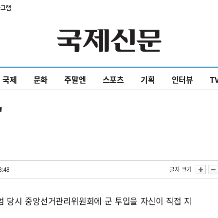
타그램
국제
문화
주말엔
스포츠
기획
인터뷰
T
"
8:48
글자 크기
계엄 당시 중앙선거관리위원회에 군 투입을 자신이 직접 지