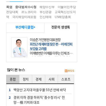
폭염
중대범죄수사청
해양수산부
더불어민주당
전당대회
르노코리아
부산관광
교육혁신선도지
역
극지해양미래포럼
인신매매
UN해양총회
부산메디클럽+
전문의 생생톡
이승준 거인병원 대표원장
회전근개 재파열 잦은 편…어깨 진피
보강술 고려를
어깨병변은 어깨를 이루는 인체 조직
에 발생하는 손상을 말한다. 여기에
는 오십견과 회전근개 증후군, 어깨
의 석회성 힘줄염 등이 있다. 국민건
많이 본 뉴스
강보험에 의하면 어깨병변
종합
정치
경제
사회
스포츠
1
백양산 고지대 마을우물 55년 만에 바닥
2
경위 이하 경찰 하위직 ‘중수청 러시’ 전
망…檢 기피와 대조