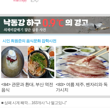
시인 최원준의 음식문화 잡학사전
<84> 관문과 환대, 부산 역전
<83> 여름 제주, 벤자리와 독
음식
가시치
■ 상폐 시계 째깍…163개사 “나 떨고있니”