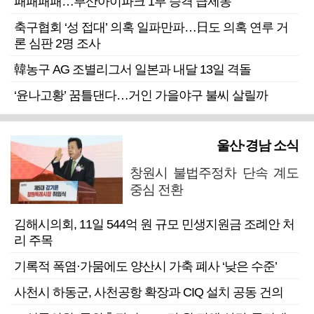
패패패패…부산아이파크 1부 승격 급제동
축구협회 ‘성 접대’ 의혹 일파만파…日도 의혹 연루 거
론 심판 2명 조사
韓농구 AG 조별리그서 일본과 내달 13일 격돌
‘윤나고황’ 꿈틀댄다…거인 가을야구 불씨 살릴까
울산·경남 소식
창원시 불법주정차 단속 계도
중심 전환
김해시의회, 11일 544억 원 규모 민생지원금 조례안 처
리 주목
기록적 폭염·가뭄에도 양산시 가축 폐사 ‘낮은 수준’
사천시 하동군, 사천공항 확장과 CIQ 설치 공동 건의