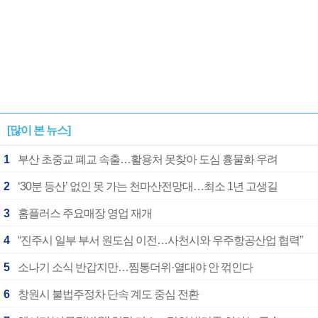
[많이 본 뉴스]
1
부산 초중교 폐교 속출…활용처 못찾아 도심 흉물화 우려
2
‘30분 등산’ 없인 못 가는 천마산전망대…최소 1년 고생길
3
홈플러스 주요매장 영업 재개
4
“진주시 일부 부서 원도심 이전…사천시와 우주항공산업 협력”
5
소나기 소식 반갑지만…찜통더위·열대야 안 꺾인다
6
창원시 불법주정차 단속 계도 중심 전환