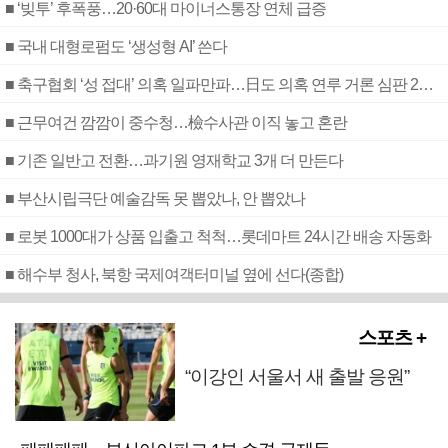
■ ‘빚투’ 후폭풍…20·60대 마이너스통장 연체 급증
■ 국내 대형로펌도 ‘생성형 AI’ 쓴다
■ 축구협회 ‘성 접대’ 의혹 일파만파…日도 의혹 연루 거론 심판 2명 조사
■ 근무여건 깜깜이 중수청…檢수사관 이직 놓고 혼란
■ 기존 일반고 전환…과기원 영재학교 3개 더 만든다
■ 부산시립극단 예술감독 못 뽑았나, 안 뽑았나
■ 로봇 1000대가 상품 입출고 척척…롯데마트 24시간 배송 자동화
■ 해수부 청사, 북항 국제여객터미널 옆에 선다(종합)
스포츠 +
“이강인 서울서 새 출발 응원”