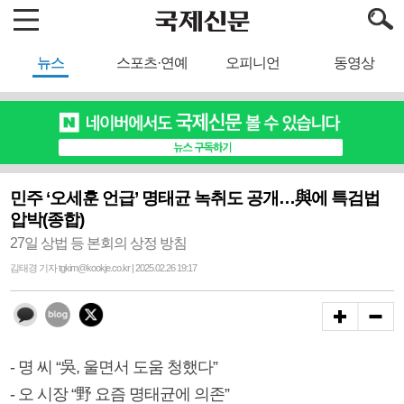
뉴스
스포츠·연예
오피니언
동영상
민주 ‘오세훈 언급’ 명태균 녹취도 공개…與에 특검법
압박(종합)
27일 상법 등 본회의 상정 방침
김태경 기자 tgkim@kookje.co.kr | 2025.02.26 19:17
- 명 씨 “吳, 울면서 도움 청했다”
- 오 시장 “野 요즘 명태균에 의존”