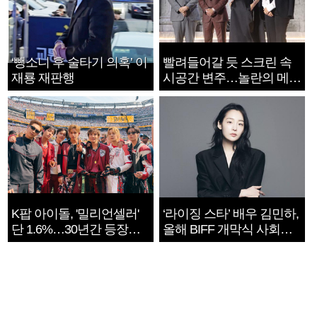
‘뺑소니 후 술타기 의혹’ 이
빨려들어갈 듯 스크린 속
재룡 재판행
시공간 변주…놀란의 메시
지는 ‘전쟁 속죄’
K팝 아이돌, '밀리언셀러'
‘라이징 스타’ 배우 김민하,
단 1.6%…30년간 등장
올해 BIFF 개막식 사회자
1182개팀 전수조사
확정