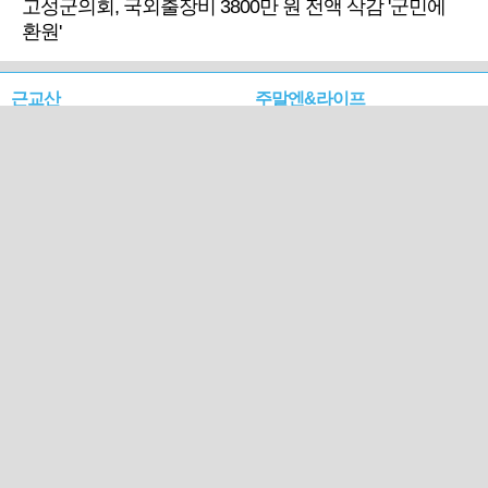
고성군의회, 국외출장비 3800만 원 전액 삭감 '군민에
환원'
근교산
주말엔&라이프
근교산&그너머…상주·문경
폭염보다 더 뜨거워라…100
청화산~시루봉
일을 붉게 불태울 ‘선비정신’
피었네
PC버전
엑스
페이스북
Copyright ⓒ 2015 All rights reserved by 국제신문