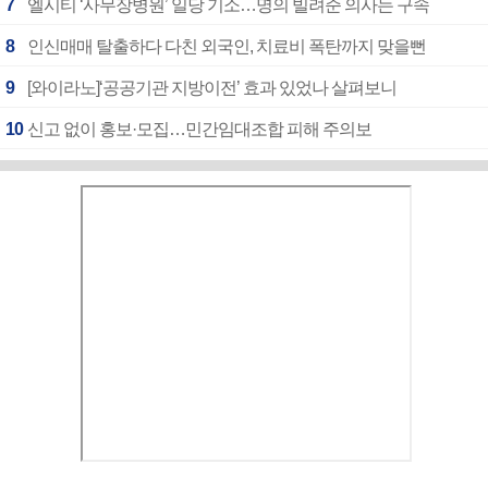
7
엘시티 ‘사무장병원’ 일당 기소…명의 빌려준 의사는 구속
8
인신매매 탈출하다 다친 외국인, 치료비 폭탄까지 맞을뻔
9
[와이라노]‘공공기관 지방이전’ 효과 있었나 살펴보니
10
신고 없이 홍보·모집…민간임대조합 피해 주의보