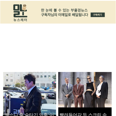
‘뺑소니 후 술타기 의혹’ 이
빨려들어갈 듯 스크린 속