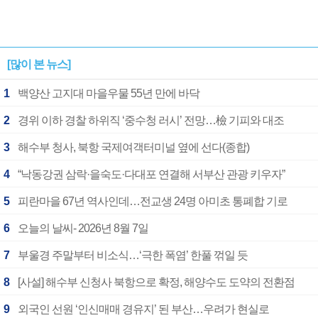
[많이 본 뉴스]
1
백양산 고지대 마을우물 55년 만에 바닥
2
경위 이하 경찰 하위직 ‘중수청 러시’ 전망…檢 기피와 대조
3
해수부 청사, 북항 국제여객터미널 옆에 선다(종합)
4
“낙동강권 삼락·을숙도·다대포 연결해 서부산 관광 키우자”
5
피란마을 67년 역사인데…전교생 24명 아미초 통폐합 기로
6
오늘의 날씨- 2026년 8월 7일
7
부울경 주말부터 비소식…‘극한 폭염’ 한풀 꺾일 듯
8
[사설] 해수부 신청사 북항으로 확정, 해양수도 도약의 전환점
9
외국인 선원 ‘인신매매 경유지’ 된 부산…우려가 현실로