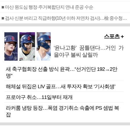
■ 마산 원도심 행정·주거복합단지 연내 준공 수순
■ 검사 신분 버리고 직급하향(10년 이하 저연차 검사)…檢 중수청행 기피
스포츠 +
‘윤나고황’ 꿈틀댄다…거인 가
을야구 불씨 살릴까
새 축구협회장 선출 방식 윤곽…“선거인단 192→2만
명”
해체설 뒤집은 LIV 골프…새 투자자 확보 ‘기사회생’
프로야구 취소…11일부터 재개
라커룸 냉탕 등장…폭염 경기취소 속출에 PS 셈법 복
잡