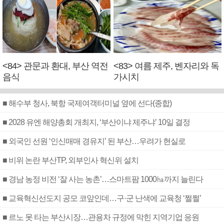
<84> 관문과 환대, 부산 역전
<83> 여름 제주, 벤자리와 독
음식
가시치
■ 해수부 청사, 북항 국제여객터미널 옆에 선다(종합)
■ 2028 유엔 해양총회 개최지, ‘부산이냐 제주냐’ 10일 결정
■ 외국인 선원 ‘인신매매 경유지’ 된 부산…우려가 현실로
■ 비위 논란 부산TP, 외부인사 혁신위 설치
■ 경남 농정 비전 ‘잘 사는 농촌’…스마트팜 1000㏊까지 늘린다
■ 교육혁신선도지 공모 코앞인데…구·군 난색에 교육청 ‘쩔쩔’
■ 르노 못 타는 부산시장…관용차 규정에 막힌 지역기업 응원