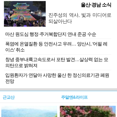
울산·경남 소식
진주성의 역사, 빛과 미디어로
되살아난다
마산 원도심 행정·주거복합단지 연내 준공 수순
폭염에 온열질환 등 안전사고 우려… 양산시, '어필 레
이스' 취소
창녕 중부내륙고속도로서 포탄 발견…살상력 없는 모
의탄으로 밝혀져
입원환자가 연달아 사망한 울산 한 정신의료기관 폐원
전망
근교산
주말엔&라이프