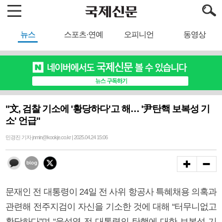
뉴스
스포츠·연예
오피니언
동영상
"文, 검찰 기소에 '황당하다'고 해… '尹탄핵 보복성 기
소' 언급"
민경진 기자 jnmin@kookje.co.kr | 2025.04.24 15:06
문재인 전 대통령이 24일 전 사위 항공사 특혜채용 의혹과
관련해 전주지검이 자신을 기소한 것에 대해 “터무니없고
황당하다”며 “윤석열 전 대통령의 탄핵에 대한 보복성 기