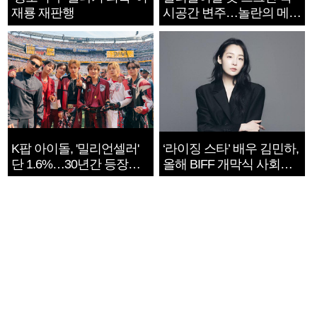
재룡 재판행
시공간 변주…놀란의 메시
지는 ‘전쟁 속죄’
K팝 아이돌, '밀리언셀러'
‘라이징 스타’ 배우 김민하,
단 1.6%…30년간 등장
올해 BIFF 개막식 사회자
1182개팀 전수조사
확정