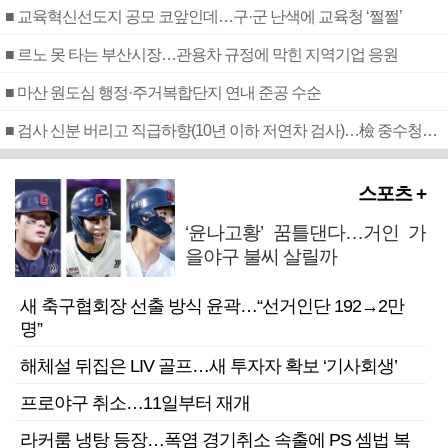
■ 교육혁신선도지 공모 코앞인데…구·군 난색에 교육청 ‘쩔쩔’
■ 르노 못 타는 부산시장…관용차 규정에 막힌 지역기업 응원
■ 마산 원도심 행정·주거복합단지 연내 준공 수순
■ 검사 신분 버리고 직급하향(10년 이하 저연차 검사)…檢 중수청행 기피
스포츠 +
‘윤나고황’ 꿈틀댄다…거인 가
을야구 불씨 살릴까
새 축구협회장 선출 방식 윤곽…“선거인단 192→2만
명”
해체설 뒤집은 LIV 골프…새 투자자 확보 ‘기사회생’
프로야구 취소…11일부터 재개
라커룸 냉탕 등장…폭염 경기취소 속출에 PS 셈법 복