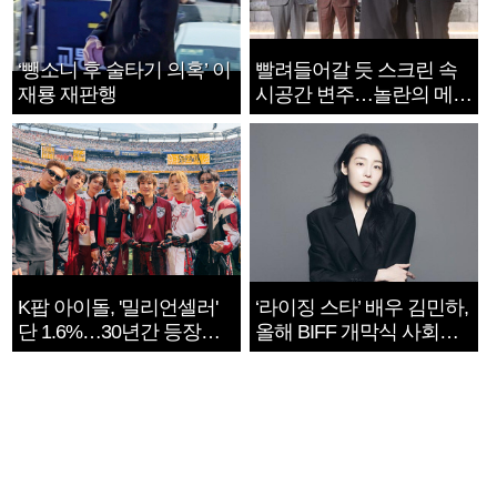
‘뺑소니 후 술타기 의혹’ 이
빨려들어갈 듯 스크린 속
재룡 재판행
시공간 변주…놀란의 메시
지는 ‘전쟁 속죄’
K팝 아이돌, '밀리언셀러'
‘라이징 스타’ 배우 김민하,
단 1.6%…30년간 등장
올해 BIFF 개막식 사회자
1182개팀 전수조사
확정