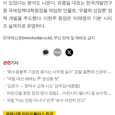
이 있었다는 분석도 나온다. 유종일 대표는 한국개발연구
원 국제정책대학원장을 역임한 인물로, ‘우클릭 성장론’ 정
책 개발을 주도했다. 이한주 원장은 ‘이재명의 기본’ 시리
즈 설계자로 유명하다.
ⓒ국제신문(www.kookje.co.kr), 무단 전재 및 재배포 금지
관련
기사
“회수용봉투 기표된 용지는 사무원 실수” 경찰 결론에 선관위 부실 투표관리 도마(종합)
“국힘 대선 패배는 尹·권성동 탓”
‘김문수 → 한덕수 교체 시도’ 당무감사(종합)
파란깃발 꽂힌 정관·명지·장림1…마린시티·엘시티 등 보수텃밭도 미세변화 감지
국힘 “더는 안방 아니다” 민주 “보수 여전히 견고”
국제신문 카카오플러스 친구