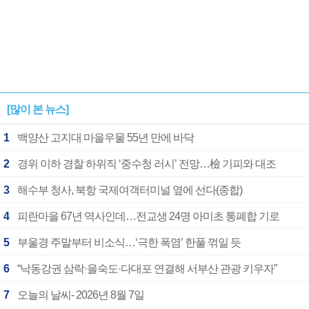
[많이 본 뉴스]
1
백양산 고지대 마을우물 55년 만에 바닥
2
경위 이하 경찰 하위직 ‘중수청 러시’ 전망…檢 기피와 대조
3
해수부 청사, 북항 국제여객터미널 옆에 선다(종합)
4
피란마을 67년 역사인데…전교생 24명 아미초 통폐합 기로
5
부울경 주말부터 비소식…‘극한 폭염’ 한풀 꺾일 듯
6
“낙동강권 삼락·을숙도·다대포 연결해 서부산 관광 키우자”
7
오늘의 날씨- 2026년 8월 7일