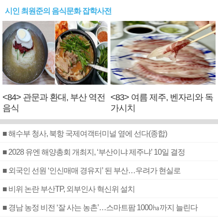
시인 최원준의 음식문화 잡학사전
<84> 관문과 환대, 부산 역전
<83> 여름 제주, 벤자리와 독
음식
가시치
■ 해수부 청사, 북항 국제여객터미널 옆에 선다(종합)
■ 2028 유엔 해양총회 개최지, ‘부산이냐 제주냐’ 10일 결정
■ 외국인 선원 ‘인신매매 경유지’ 된 부산…우려가 현실로
■ 비위 논란 부산TP, 외부인사 혁신위 설치
■ 경남 농정 비전 ‘잘 사는 농촌’…스마트팜 1000㏊까지 늘린다