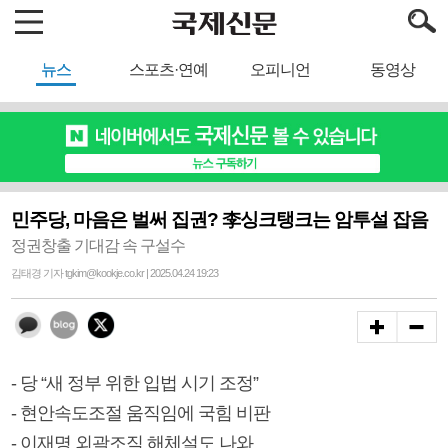
뉴스
스포츠·연예
오피니언
동영상
민주당, 마음은 벌써 집권? 李싱크탱크는 암투설 잡음
정권창출 기대감 속 구설수
김태경 기자 tgkim@kookje.co.kr | 2025.04.24 19:23
- 당 “새 정부 위한 입법 시기 조정”
- 현안속도조절 움직임에 국힘 비판
- 이재명 외곽조직 해체설도 나와