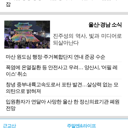
잡
울산·경남 소식
진주성의 역사, 빛과 미디어로
되살아난다
마산 원도심 행정·주거복합단지 연내 준공 수순
폭염에 온열질환 등 안전사고 우려… 양산시, '어필 레
이스' 취소
창녕 중부내륙고속도로서 포탄 발견…살상력 없는 모
의탄으로 밝혀져
입원환자가 연달아 사망한 울산 한 정신의료기관 폐원
전망
근교산
주말엔&라이프