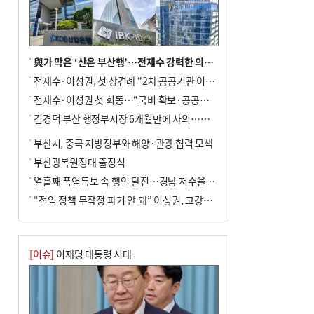
與가 막은 ‘산은 부산행’…전재수 강력한 의지 표명 없인 공염불
전재수·이성권, 첫 상견례 “2차 공공기관 이전 초당 협력”(종합)
전재수·이성권 첫 회동…“국비 확보·공공기관 이전 협력”
김경덕 부산 행정부시장 6개월만에 사의…후임 인선 촉각
부산시, 중국 지방정부와 해양·관광 협력 모색
부산광복원정대 출정식
열흘째 폭염특보 속 행인 탈진…경남 저수율 평년의 절반
“전임 정책 무작정 파기 안 돼” 이성권, 고강도 ‘전재수 견제’ 예고
[이슈]
이재명 대통령 시대