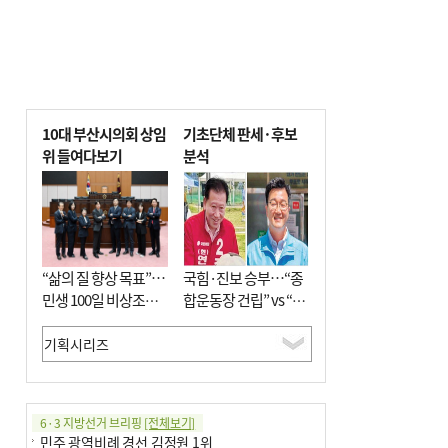
10대 부산시의회 상임
기초단체 판세·후보
위 들여다보기
분석
“삶의 질 향상 목표”…
국힘·진보 승부…“종
민생 100일 비상조치
합운동장 건립” vs “출
면밀 심사
근 공공버스 도입”
6·3 지방선거 브리핑
[전체보기]
민주 광역비례 경선 김정원 1위