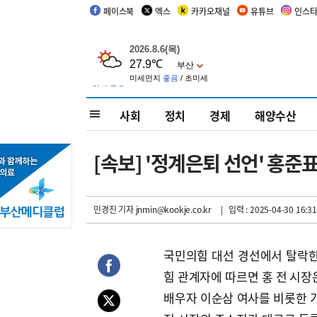
페이스북
엑스
카카오채널
유튜브
인스
사회
정치
경제
해양수산
[속보] '정계은퇴 선언' 홍준
민경진 기자
jnmin@kookje.co.kr
| 입력 : 2025-04-30 16:31
국민의힘 대선 경선에서 탈락한
힘 관계자에 따르면 홍 전 시장
배우자 이순삼 여사를 비롯한 가