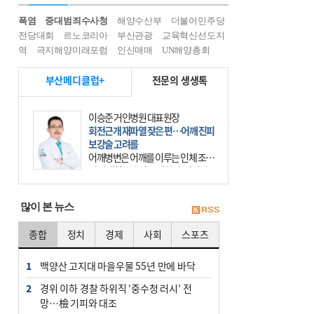
폭염
중대범죄수사청
해양수산부
더불어민주당
전당대회
르노코리아
부산관광
교육혁신선도지
역
극지해양미래포럼
인신매매
UN해양총회
부산메디클럽+
전문의 생생톡
이승준 거인병원 대표원장
회전근개 재파열 잦은 편…어깨 진피
보강술 고려를
어깨병변은 어깨를 이루는 인체 조직
에 발생하는 손상을 말한다. 여기에
는 오십견과 회전근개 증후군, 어깨
의 석회성 힘줄염 등이 있다. 국민건
많이 본 뉴스
강보험에 의하면 어깨병변
종합
정치
경제
사회
스포츠
1
백양산 고지대 마을우물 55년 만에 바닥
2
경위 이하 경찰 하위직 ‘중수청 러시’ 전
망…檢 기피와 대조