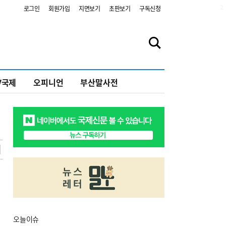
2
로그인
회원가입
지면보기
초판보기
구독신청
V국제
오피니언
부산말사전
오늘
이슈