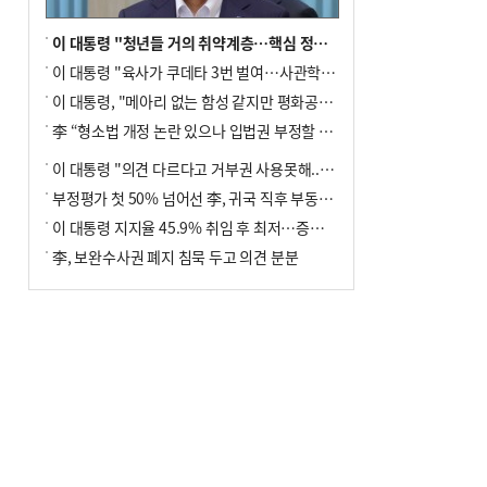
이 대통령 "청년들 거의 취약계층…핵심 정책 재편""
이 대통령 "육사가 쿠데타 3번 벌여…사관학교 통합 신속히 추진"
이 대통령, "메아리 없는 함성 같지만 평화공존책 계속해야"
李 “형소법 개정 논란 있으나 입법권 부정할 만큼은 아냐”(종합)
이 대통령 "의견 다르다고 거부권 사용못해.. 입법권 부정할 상황이라 보기 어려워"
부정평가 첫 50% 넘어선 李, 귀국 직후 부동산·증시 점검(종합)
이 대통령 지지율 45.9% 취임 후 최저…증시 폭락·연임 개헌 논란 영향
李, 보완수사권 폐지 침묵 두고 의견 분분