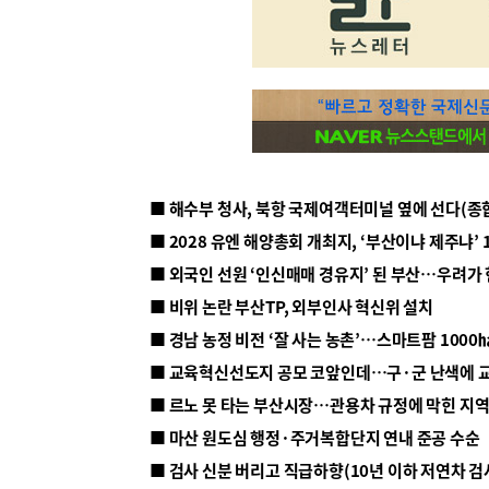
■ 해수부 청사, 북항 국제여객터미널 옆에 선다(종
■ 2028 유엔 해양총회 개최지, ‘부산이냐 제주냐’ 
■ 외국인 선원 ‘인신매매 경유지’ 된 부산…우려가
■ 비위 논란 부산TP, 외부인사 혁신위 설치
■ 르노 못 타는 부산시장…관용차 규정에 막힌 지
■ 마산 원도심 행정·주거복합단지 연내 준공 수순