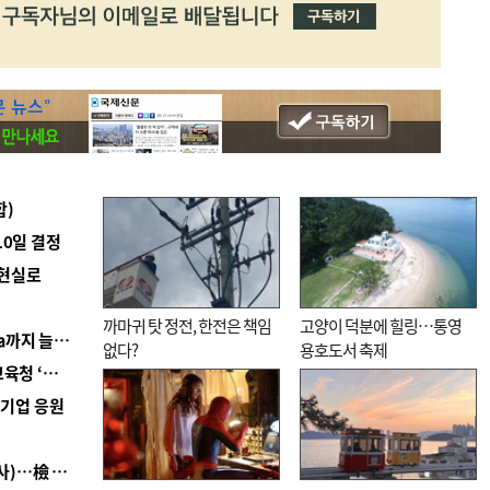
합)
10일 결정
 현실로
까마귀 탓 정전, 한전은 책임
고양이 덕분에 힐링…통영
■ 경남 농정 비전 ‘잘 사는 농촌’…스마트팜 1000㏊까지 늘린다
없다?
용호도서 축제
■ 교육혁신선도지 공모 코앞인데…구·군 난색에 교육청 ‘쩔쩔’
역기업 응원
■ 검사 신분 버리고 직급하향(10년 이하 저연차 검사)…檢 중수청행 기피