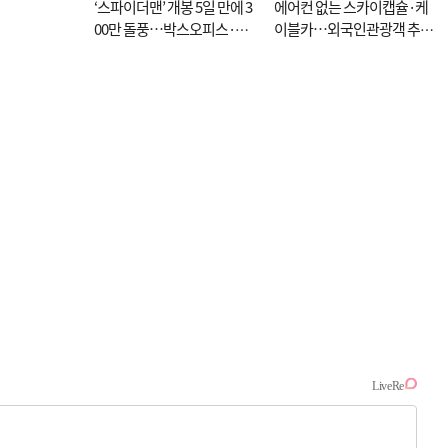
‘스파이더맨’ 개봉 5일 만에 3
에어컨 없는 스카이캡슐·케
00만 돌풍…박스오피스·예
이블카…외국인관광객 추억
매율 동시 1위
대신 고역 될라