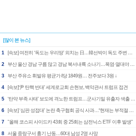
[많이 본 뉴스]
1
[속보] 여전히 ‘독도는 우리땅’ 외치는 日…韓선박이 독도 주변 해양조사 활동하자 반발
2
부산 울산 경남 구름 많고 경남 북서내륙 소나기…폭염·열대야 계속
3
부산 주유소 휘발유 평균가 ℓ당 1849원… 전주보다 3원 ↓
4
[속보]‘尹 탄핵 반대’ 세계로교회 손현보, 백악관서 트럼프 접견
5
‘탄약 부족 사태’ 보도에 격노한 트럼프…군사기밀 유출자 색출 지시
6
[속보] ‘심판 성접대’ 논란 축구협회 공식 사과…“현재는 부적절 행위 없어”
7
"올해 코스피 사이드카 43회 중 25회는 삼전닉스 ETF 이후 발생"
8
서울 중랑구서 흉기 난동…60대 남성 2명 사망