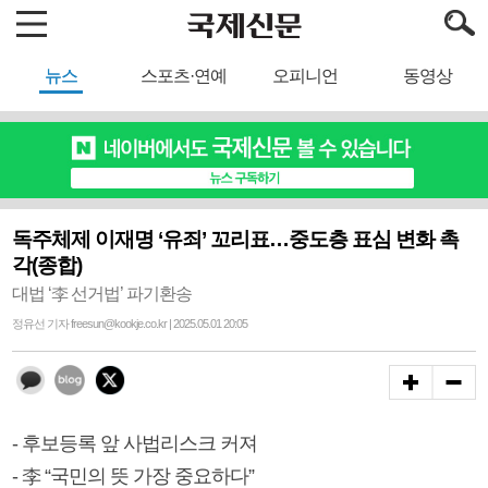
뉴스
스포츠·연예
오피니언
동영상
독주체제 이재명 ‘유죄’ 꼬리표…중도층 표심 변화 촉
각(종합)
대법 ‘李 선거법’ 파기환송
정유선 기자 freesun@kookje.co.kr | 2025.05.01 20:05
- 후보등록 앞 사법리스크 커져
- 李 “국민의 뜻 가장 중요하다”