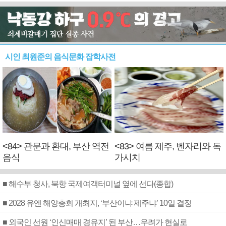
시인 최원준의 음식문화 잡학사전
<84> 관문과 환대, 부산 역전
<83> 여름 제주, 벤자리와 독
음식
가시치
■ 해수부 청사, 북항 국제여객터미널 옆에 선다(종합)
■ 2028 유엔 해양총회 개최지, ‘부산이냐 제주냐’ 10일 결정
■ 외국인 선원 ‘인신매매 경유지’ 된 부산…우려가 현실로