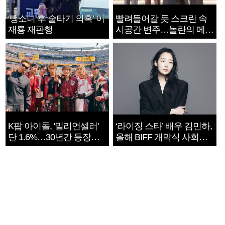
‘뺑소니 후 술타기 의혹’ 이
빨려들어갈 듯 스크린 속
재룡 재판행
시공간 변주…놀란의 메시
지는 ‘전쟁 속죄’
K팝 아이돌, '밀리언셀러'
‘라이징 스타’ 배우 김민하,
단 1.6%…30년간 등장
올해 BIFF 개막식 사회자
1182개팀 전수조사
확정