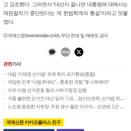
고 강조했다. 그러면서 “대선이 끝나면 대통령에 대해서는
재판절차가 중단된다는 게 헌법학계의 통설”이라고 덧붙
였다.
ⓒ국제신문(www.kookje.co.kr), 무단 전재 및 재배포 금지
관련
기사
대법 ‘이재명 선거법’ 유죄 취지 파기환송(종합)
격앙된 민주 “사법쿠데타”…환호한 국힘 “李 사퇴해야”
지위 이용 선거운동 혐의 사하구청장 감형
거동 불편한 선거인 대신 임의 기표…양산선관위, 선거법 위반 혐의 고발
노조원 동원한 지부장, 무료 생수 돌린 지지자…선관위, 2건 경찰 고발
국제신문 카카오플러스 친구