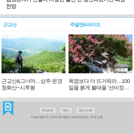
전망
근교산
주말엔&라이프
근교산&그너머…상주·문경
폭염보다 더 뜨거워라…100
청화산~시루봉
일을 붉게 불태울 ‘선비정신’
피었네
PC버전
엑스
페이스북
Copyright ⓒ 2015 All rights reserved by 국제신문