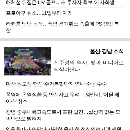
해체설 뒤집은 LIV 골프…새 투자자 확보 ‘기사회생’
프로야구 취소…11일부터 재개
라커룸 냉탕 등장…폭염 경기취소 속출에 PS 셈법 복
잡
울산·경남 소식
진주성의 역사, 빛과 미디어로
되살아난다
마산 원도심 행정·주거복합단지 연내 준공 수순
폭염에 온열질환 등 안전사고 우려… 양산시, '어필 레
이스' 취소
창녕 중부내륙고속도로서 포탄 발견…살상력 없는 모
의탄으로 밝혀져
입원환자가 연달아 사망한 울산 한 정신의료기관 폐원