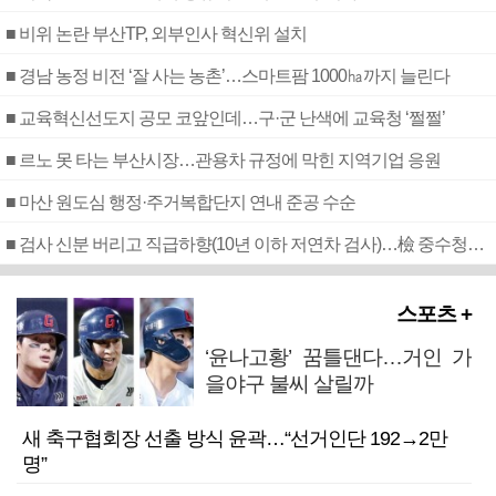
■ 비위 논란 부산TP, 외부인사 혁신위 설치
■ 경남 농정 비전 ‘잘 사는 농촌’…스마트팜 1000㏊까지 늘린다
■ 교육혁신선도지 공모 코앞인데…구·군 난색에 교육청 ‘쩔쩔’
■ 르노 못 타는 부산시장…관용차 규정에 막힌 지역기업 응원
■ 마산 원도심 행정·주거복합단지 연내 준공 수순
■ 검사 신분 버리고 직급하향(10년 이하 저연차 검사)…檢 중수청행 기피
스포츠 +
‘윤나고황’ 꿈틀댄다…거인 가
을야구 불씨 살릴까
새 축구협회장 선출 방식 윤곽…“선거인단 192→2만
명”