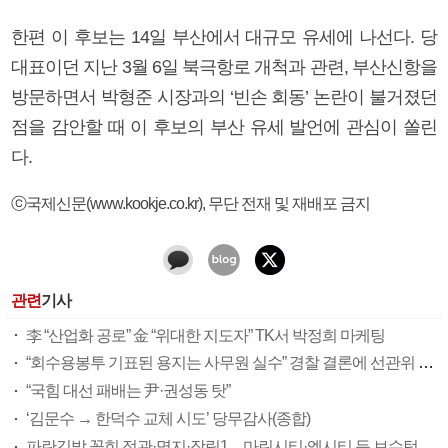
한편 이 후보는 14일 부산에서 대규모 유세에 나선다. 당
대표이던 지난 3월 6일 북극항로 개척과 관련, 부산신항을
방문하면서 박형준 시장과의 ‘빈손 회동’ 논란이 불거졌던
점을 감안할 때 이 후보의 부산 유세 발언에 관심이 쏠린
다.
ⓒ국제신문(www.kookje.co.kr), 무단 전재 및 재배포 금지
관련
기사
李 “산업화 공로” 金 “위대한 지도자” TK서 박정희 마케팅
“회수용봉투 기표된 용지는 사무원 실수” 경찰 결론에 선관위 부실 투표관리 도마(종합)
“국힘 대선 패배는 尹·권성동 탓”
‘김문수 → 한덕수 교체 시도’ 당무감사(종합)
파란깃발 꽂힌 정관·명지·장림1…마린시티·엘시티 등 보수텃밭도 미세변화 감지