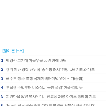
[많이 본 뉴스]
1
백양산 고지대 마을우물 55년 만에 바닥
2
경위 이하 경찰 하위직 ‘중수청 러시’ 전망…檢 기피와 대조
3
해수부 청사, 북항 국제여객터미널 옆에 선다(종합)
4
부울경 주말부터 비소식…‘극한 폭염’ 한풀 꺾일 듯
5
피란마을 67년 역사인데…전교생 24명 아미초 통폐합 기로
6
“낙동강권 삼락·을숙도·다대포 연결해 서부산 관광 키우자”