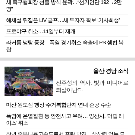
새 축구협회장 선출 방식 윤곽…“선거인단 192→2만
명”
해체설 뒤집은 LIV 골프…새 투자자 확보 ‘기사회생’
프로야구 취소…11일부터 재개
라커룸 냉탕 등장…폭염 경기취소 속출에 PS 셈법 복
잡
울산·경남 소식
진주성의 역사, 빛과 미디어로
되살아난다
마산 원도심 행정·주거복합단지 연내 준공 수순
폭염에 온열질환 등 안전사고 우려… 양산시, '어필 레
이스' 취소
창녕 중부내륙고속도로서 포탄 발견…살상력 없는 모