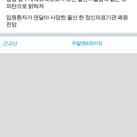
의탄으로 밝혀져
입원환자가 연달아 사망한 울산 한 정신의료기관 폐원
전망
근교산
주말엔&라이프
근교산&그너머…상주·문경
폭염보다 더 뜨거워라…100
청화산~시루봉
일을 붉게 불태울 ‘선비정신’
피었네
PC버전
엑스
페이스북