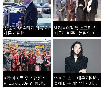
‘뺑소니 후 술타기 의혹’ 이
빨려들어갈 듯 스크린 속
재룡 재판행
시공간 변주…놀란의 메시
지는 ‘전쟁 속죄’
K팝 아이돌, '밀리언셀러'
‘라이징 스타’ 배우 김민하,
단 1.6%…30년간 등장
올해 BIFF 개막식 사회자
1182개팀 전수조사
확정