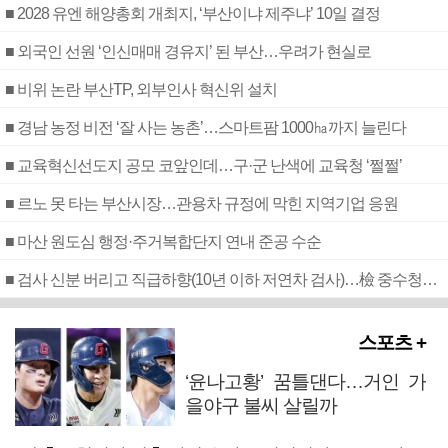
■ 2028 유엔 해양총회 개최지, ‘부산이냐 제주냐’ 10일 결정
■ 외국인 선원 ‘인신매매 경유지’ 된 부산…우려가 현실로
■ 비위 논란 부산TP, 외부인사 혁신위 설치
■ 경남 농정 비전 ‘잘 사는 농촌’…스마트팜 1000㏊까지 늘린다
■ 교육혁신선도지 공모 코앞인데…구·군 난색에 교육청 ‘쩔쩔’
■ 르노 못 타는 부산시장…관용차 규정에 막힌 지역기업 응원
■ 마산 원도심 행정·주거복합단지 연내 준공 수순
■ 검사 신분 버리고 직급하향(10년 이하 저연차 검사)…檢 중수청행 기피
스포츠 +
‘윤나고황’ 꿈틀댄다…거인 가
을야구 불씨 살릴까