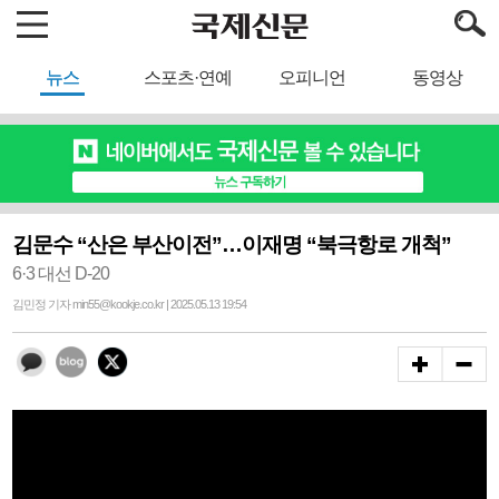
뉴스
스포츠·연예
오피니언
동영상
김문수 “산은 부산이전”…이재명 “북극항로 개척”
6·3 대선 D-20
김민정 기자 min55@kookje.co.kr | 2025.05.13 19:54