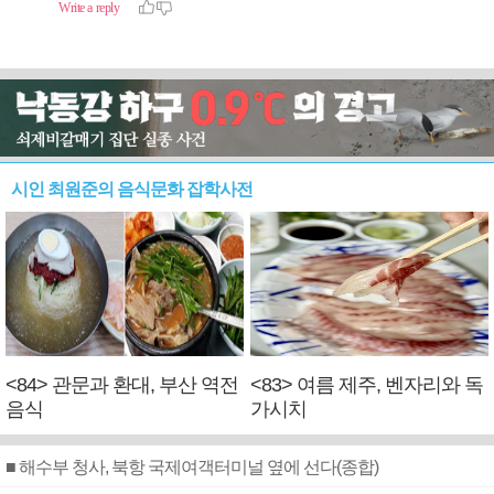
시인 최원준의 음식문화 잡학사전
<84> 관문과 환대, 부산 역전
<83> 여름 제주, 벤자리와 독
음식
가시치
■ 해수부 청사, 북항 국제여객터미널 옆에 선다(종합)