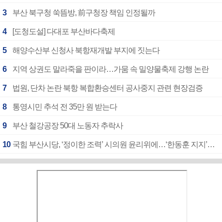
3
부산 북구청 쑥뜸방, 前구청장 책임 인정될까
4
[도청도설] 다대포 부산바다축제
5
해양수산부 신청사 북항재개발 부지에 짓는다
6
지역 상권도 말라죽을 판이라…가뭄 속 밀양물축제 강행 논란
7
법원, 단차 논란 북항 복합환승센터 공사중지 관련 현장검증
8
통영시민 추석 전 35만 원 받는다
9
부산 철강공장 50대 노동자 추락사
10
국힘 부산시당, ‘정이한 조력’ 시의원 윤리위에…‘한동훈 지지’도 신고접수