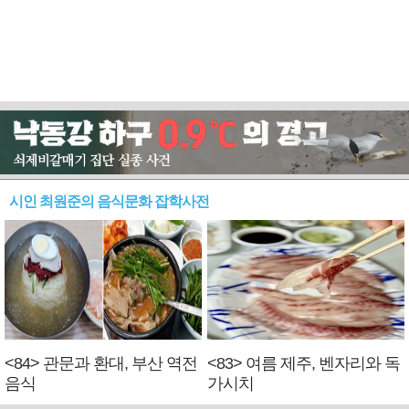
시인 최원준의 음식문화 잡학사전
<84> 관문과 환대, 부산 역전
<83> 여름 제주, 벤자리와 독
음식
가시치