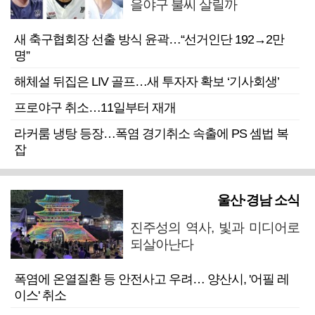
을야구 불씨 살릴까
새 축구협회장 선출 방식 윤곽…“선거인단 192→2만
명”
해체설 뒤집은 LIV 골프…새 투자자 확보 ‘기사회생’
프로야구 취소…11일부터 재개
라커룸 냉탕 등장…폭염 경기취소 속출에 PS 셈법 복
잡
울산·경남 소식
진주성의 역사, 빛과 미디어로
되살아난다
폭염에 온열질환 등 안전사고 우려… 양산시, '어필 레
이스' 취소