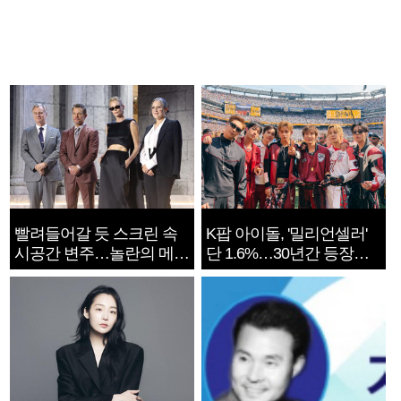
빨려들어갈 듯 스크린 속
K팝 아이돌, '밀리언셀러'
시공간 변주…놀란의 메시
단 1.6%…30년간 등장
지는 ‘전쟁 속죄’
1182개팀 전수조사