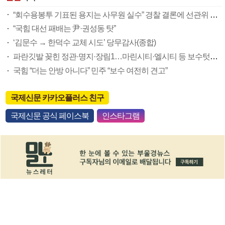
“회수용봉투 기표된 용지는 사무원 실수” 경찰 결론에 선관위 부실 투표관리 도마(종합)
“국힘 대선 패배는 尹·권성동 탓”
‘김문수 → 한덕수 교체 시도’ 당무감사(종합)
파란깃발 꽂힌 정관·명지·장림1…마린시티·엘시티 등 보수텃밭도 미세변화 감지
국힘 “더는 안방 아니다” 민주 “보수 여전히 견고”
국제신문 카카오플러스 친구
국제신문 공식 페이스북
인스타그램