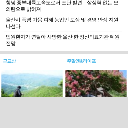
창녕 중부내륙고속도로서 포탄 발견…살상력 없는 모
의탄으로 밝혀져
울산시 폭염·가뭄 피해 농업인 보상 및 경영 안정 지원
나선다
입원환자가 연달아 사망한 울산 한 정신의료기관 폐원
전망
근교산
주말엔&라이프
근교산&그너머…상주·문경
폭염보다 더 뜨거워라…100
청화산~시루봉
일을 붉게 불태울 ‘선비정신’
피었네