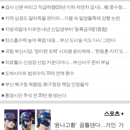
■ 검사 신분 버리고 직급하향(10년 이하 저연차 검사)…檢 중수청행 기피
■ 지역 상권도 말라죽을 판이라…가뭄 속 밀양물축제 강행 논란
■ 지방국립대 이르면 내년 신입생부터 ‘등록금 0원’(종합)
■ 탄소흡수력 높여 폭염 대응…부산 도시숲 지도 다시 그린다
■ 국힘 부산시당, ‘정이한 조력’ 시의원 윤리위에…‘한동훈 지지’도 신고접수
■ 의료헬스 신성장 산업 키운다더니…부산서구 준비 부실
■ 도박사이트 범죄수익 70억 전액 환수
■ 부산 북구청 쑥뜸방, 前구청장 책임 인정될까
■ 통영시민 추석 전 35만 원 받는다
스포츠 +
‘윤나고황’ 꿈틀댄다…거인 가