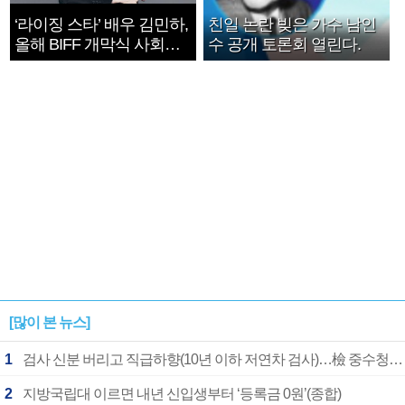
‘라이징 스타’ 배우 김민하,
친일 논란 빚은 가수 남인
올해 BIFF 개막식 사회자
수 공개 토론회 열린다.
확정
[많이 본 뉴스]
1
검사 신분 버리고 직급하향(10년 이하 저연차 검사)…檢 중수청행 기피
2
지방국립대 이르면 내년 신입생부터 ‘등록금 0원’(종합)