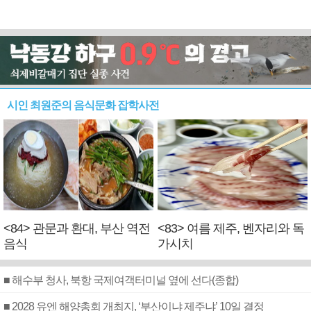
시인 최원준의 음식문화 잡학사전
<84> 관문과 환대, 부산 역전
<83> 여름 제주, 벤자리와 독
음식
가시치
■ 해수부 청사, 북항 국제여객터미널 옆에 선다(종합)
■ 2028 유엔 해양총회 개최지, ‘부산이냐 제주냐’ 10일 결정