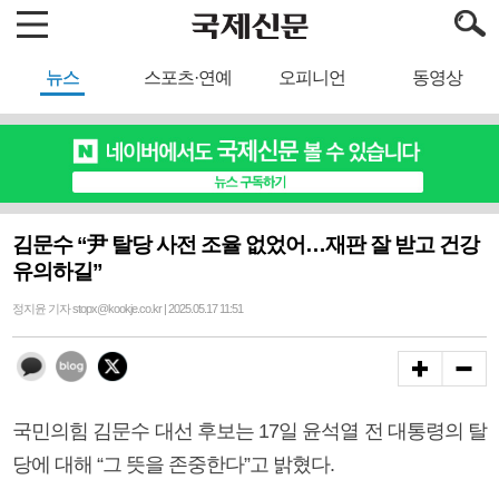
뉴스
스포츠·연예
오피니언
동영상
김문수 “尹 탈당 사전 조율 없었어…재판 잘 받고 건강
유의하길”
정지윤 기자 stopx@kookje.co.kr | 2025.05.17 11:51
국민의힘 김문수 대선 후보는 17일 윤석열 전 대통령의 탈
당에 대해 “그 뜻을 존중한다”고 밝혔다.