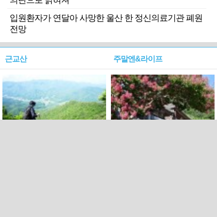
의탄으로 밝혀져
입원환자가 연달아 사망한 울산 한 정신의료기관 폐원
전망
근교산
주말엔&라이프
근교산&그너머…상주·문경
폭염보다 더 뜨거워라…100
청화산~시루봉
일을 붉게 불태울 ‘선비정신’
피었네
PC버전
엑스
페이스북
Copyright ⓒ 2015 All rights reserved by 국제신문