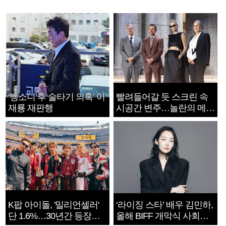
‘뺑소니 후 술타기 의혹’ 이
빨려들어갈 듯 스크린 속
재룡 재판행
시공간 변주…놀란의 메시
지는 ‘전쟁 속죄’
K팝 아이돌, '밀리언셀러'
‘라이징 스타’ 배우 김민하,
단 1.6%…30년간 등장
올해 BIFF 개막식 사회자