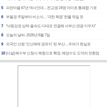
5
피란마을 67년 역사인데…전교생 24명 아미초 통폐합 기로
6
부울경 주말부터 비소식…‘극한 폭염’ 한풀 꺾일 듯
7
“낙동강권 삼락·을숙도·다대포 연결해 서부산 관광 키우자”
8
오늘의 날씨- 2026년 8월 7일
9
외국인 선원 ‘인신매매 경유지’ 된 부산…우려가 현실로
10
[사설] 해수부 신청사 북항으로 확정, 해양수도 도약의 전환점