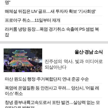
명”
해체설 뒤집은 LIV 골프…새 투자자 확보 ‘기사회생’
프로야구 취소…11일부터 재개
라커룸 냉탕 등장…폭염 경기취소 속출에 PS 셈법 복
잡
울산·경남 소식
진주성의 역사, 빛과 미디어로
되살아난다
마산 원도심 행정·주거복합단지 연내 준공 수순
폭염에 온열질환 등 안전사고 우려… 양산시, '어필 레
이스' 취소
창녕 중부내륙고속도로서 포탄 발견…살상력 없는 모