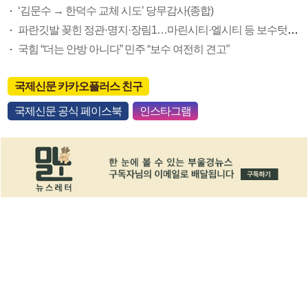
‘김문수 → 한덕수 교체 시도’ 당무감사(종합)
파란깃발 꽂힌 정관·명지·장림1…마린시티·엘시티 등 보수텃밭도 미세변화 감지
국힘 “더는 안방 아니다” 민주 “보수 여전히 견고”
국제신문 카카오플러스 친구
국제신문 공식 페이스북
인스타그램