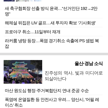
새 축구협회장 선출 방식 윤곽…“선거인단 192→2만
명”
해체설 뒤집은 LIV 골프…새 투자자 확보 ‘기사회생’
프로야구 취소…11일부터 재개
라커룸 냉탕 등장…폭염 경기취소 속출에 PS 셈법 복
잡
울산·경남 소식
진주성의 역사, 빛과 미디어로
되살아난다
마산 원도심 행정·주거복합단지 연내 준공 수순
폭염에 온열질환 등 안전사고 우려… 양산시, '어필 레
이스' 취소