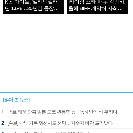
K팝 아이돌, '밀리언셀러'
‘라이징 스타’ 배우 김민하,
단 1.6%…30년간 등장
올해 BIFF 개막식 사회자
1182개팀 전수조사
확정
[많이 본 뉴스]
1
15호 태풍 찬홈 일본 도쿄 관통할 듯…동해안에 비 뿌리나
2
[속보] 남부 가뭄 위성서도 선명…저수지 바닥 드러났다