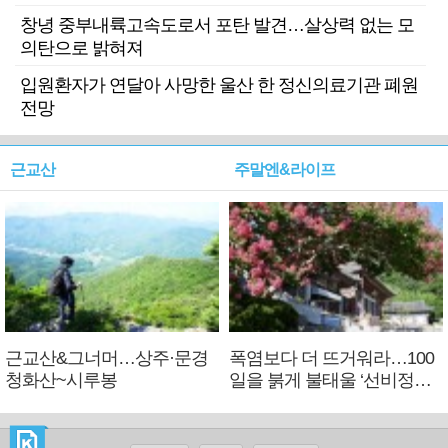
창녕 중부내륙고속도로서 포탄 발견…살상력 없는 모
의탄으로 밝혀져
입원환자가 연달아 사망한 울산 한 정신의료기관 폐원
전망
근교산
주말엔&라이프
근교산&그너머…상주·문경
폭염보다 더 뜨거워라…100
청화산~시루봉
일을 붉게 불태울 ‘선비정신’
피었네