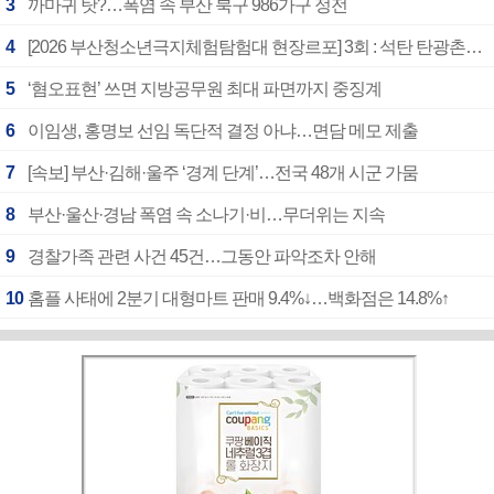
3
까마귀 탓?…폭염 속 부산 북구 986가구 정전
4
[2026 부산청소년극지체험탐험대 현장르포] 3회 : 석탄 탄광촌에서 북극 연구의 중심지로
5
‘혐오표현’ 쓰면 지방공무원 최대 파면까지 중징계
6
이임생, 홍명보 선임 독단적 결정 아냐…면담 메모 제출
7
[속보] 부산·김해·울주 ‘경계 단계’…전국 48개 시군 가뭄
8
부산·울산·경남 폭염 속 소나기·비…무더위는 지속
9
경찰가족 관련 사건 45건…그동안 파악조차 안해
10
홈플 사태에 2분기 대형마트 판매 9.4%↓…백화점은 14.8%↑