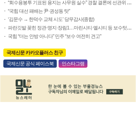
“회수용봉투 기표된 용지는 사무원 실수” 경찰 결론에 선관위 부실 투표관리 도마(종합)
“국힘 대선 패배는 尹·권성동 탓”
‘김문수 → 한덕수 교체 시도’ 당무감사(종합)
파란깃발 꽂힌 정관·명지·장림1…마린시티·엘시티 등 보수텃밭도 미세변화 감지
국힘 “더는 안방 아니다” 민주 “보수 여전히 견고”
국제신문 카카오플러스 친구
국제신문 공식 페이스북
인스타그램