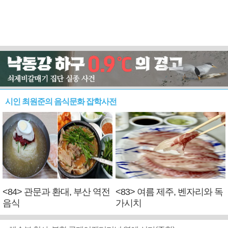
시인 최원준의 음식문화 잡학사전
<84> 관문과 환대, 부산 역전
<83> 여름 제주, 벤자리와 독
음식
가시치