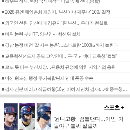
■ 해수부 청사, 북항 국제여객터미널 옆에 선다(종합)
■ 2028 유엔 해양총회 개최지, ‘부산이냐 제주냐’ 10일 결정
■ 외국인 선원 ‘인신매매 경유지’ 된 부산…우려가 현실로
■ 비위 논란 부산TP, 외부인사 혁신위 설치
■ 경남 농정 비전 ‘잘 사는 농촌’…스마트팜 1000㏊까지 늘린다
■ 교육혁신선도지 공모 코앞인데…구·군 난색에 교육청 ‘쩔쩔’
■ 르노 못 타는 부산시장…관용차 규정에 막힌 지역기업 응원
■ 마산 원도심 행정·주거복합단지 연내 준공 수순
■ 검사 신분 버리고 직급하향(10년 이하 저연차 검사)…檢 중수청행 기피
스포츠 +
‘윤나고황’ 꿈틀댄다…거인 가
을야구 불씨 살릴까