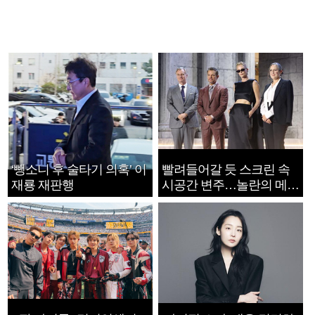
‘뺑소니 후 술타기 의혹’ 이
빨려들어갈 듯 스크린 속
재룡 재판행
시공간 변주…놀란의 메시
지는 ‘전쟁 속죄’