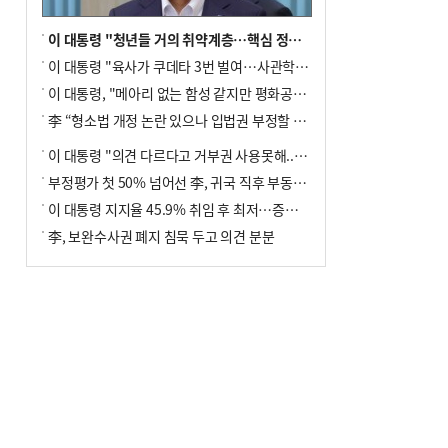
이 대통령 "청년들 거의 취약계층…핵심 정책 재편""
이 대통령 "육사가 쿠데타 3번 벌여…사관학교 통합 신속히 추진"
이 대통령, "메아리 없는 함성 같지만 평화공존책 계속해야"
李 “형소법 개정 논란 있으나 입법권 부정할 만큼은 아냐”(종합)
이 대통령 "의견 다르다고 거부권 사용못해.. 입법권 부정할 상황이라 보기 어려워"
부정평가 첫 50% 넘어선 李, 귀국 직후 부동산·증시 점검(종합)
이 대통령 지지율 45.9% 취임 후 최저…증시 폭락·연임 개헌 논란 영향
李, 보완수사권 폐지 침묵 두고 의견 분분