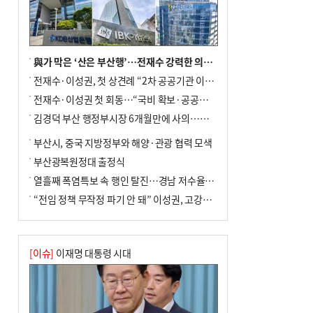
與가 막은 ‘산은 부산행’…전재수 강력한 의지 표명 없인 공염불
전재수·이성권, 첫 상견례 “2차 공공기관 이전 초당 협력”(종합)
전재수·이성권 첫 회동…“국비 확보·공공기관 이전 협력”
김경덕 부산 행정부시장 6개월만에 사의…후임 인선 촉각
부산시, 중국 지방정부와 해양·관광 협력 모색
부산광복원정대 출정식
열흘째 폭염특보 속 행인 탈진…경남 저수율 평년의 절반
“전임 정책 무작정 파기 안 돼” 이성권, 고강도 ‘전재수 견제’ 예고
[이슈]
이재명 대통령 시대