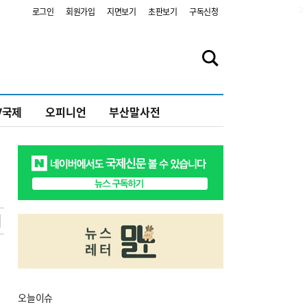
2
로그인
회원가입
지면보기
초판보기
구독신청
V국제
오피니언
부산말사전
오늘
이슈