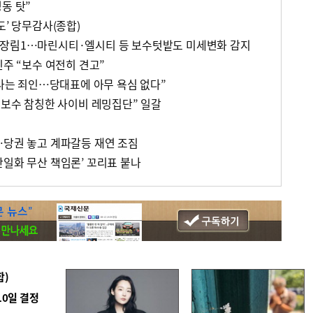
동 탓”
도’ 당무감사(종합)
·장림1…마린시티·엘시티 등 보수텃밭도 미세변화 감지
민주 “보수 여전히 견고”
“나는 죄인…당대표에 아무 욕심 없다”
 보수 참칭한 사이비 레밍집단” 일갈
…당권 놓고 계파갈등 재연 조짐
단일화 무산 책임론’ 꼬리표 붙나
합)
10일 결정