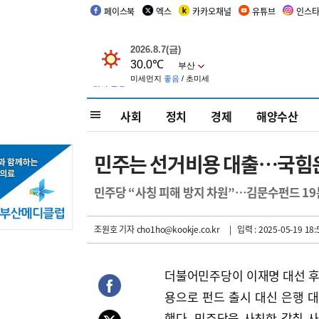
페이스북
엑스
카카오채널
유튜브
인스
사회
정치
경제
해양수산
민주는 선거비용 대출…국힘
민주당 “사칭 피해 방지 차원”…김문수펀드 19
조원호 기자
cho1ho@kookje.co.kr
| 입력 : 2025-05-19 18:
더불어민주당이 이재명 대선 
용으로 펀드 출시 대신 은행 
했다. 민주당을 사칭한 갈취 