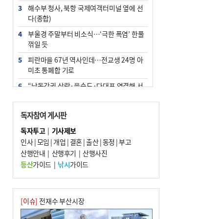
3
해수부 청사, 북항 국제여객터미널 옆에 선
다(종합)
4
부울경 주말부터 비소식…‘극한 폭염’ 한풀
꺾일 듯
5
피란마을 67년 역사인데…전교생 24명 아
미초 통폐합 기로
6
“낙동강권 삼락·을숙도·다대포 연결해 서
부산 관광 키우자”
7
오늘의 날씨- 2026년 8월 7일
독자참여 게시판
8
외국인 선원 ‘인신매매 경유지’ 된 부산…
독자투고
|
기사제보
우려가 현실로
인사
|
모임
|
개업
|
결혼
|
출산
|
동정
|
부고
9
산행안내
[사설] 해수부 신청사 북항으로 확정, 해양
|
산행후기
|
산행사진
수도 도약의 전환점
등산
가이드
|
낚시
가이드
10
르노 못 타는 부산시장…관용차 규정에 막
힌 지역기업 응원
[이슈]
전재수 부산시장