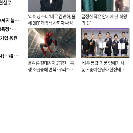
 현실로
‘라이징 스타’ 배우 김민하, 올
금정산 작은 암자에 핀 ‘희망
■ 경남 농정 비전 ‘잘 사는 농촌’…스마트팜 1000㏊까지 늘린다
해 BIFF 개막식 사회자 확정
의 꽃’
■ 교육혁신선도지 공모 코앞인데…구·군 난색에 교육청 ‘쩔쩔’
역기업 응원
■ 검사 신분 버리고 직급하향(10년 이하 저연차 검사)…檢 중수청행 기피
올여름 절대강자 3파전…흥
‘배우 몸값’ 거품 없애기 시
행 조급증에 변칙·무리수 마
동…중예산영화 한정돼 실
케팅도
효성 의문도