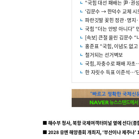
“국힘 대선 패배는 尹·권성
‘김문수 → 한덕수 교체 시
파란깃발 꽂힌 정관·명지
국힘 “더는 안방 아니다” 
[속보] 큰절 올린 김문수 
홍준표 “국힘, 이념도 없고
철거되는 선거벽보
국힘, 자충수로 패배 자초
한 자릿수 득표 이준석…‘
■ 해수부 청사, 북항 국제여객터미널 옆에 선다(종
■ 2028 유엔 해양총회 개최지, ‘부산이냐 제주냐’ 