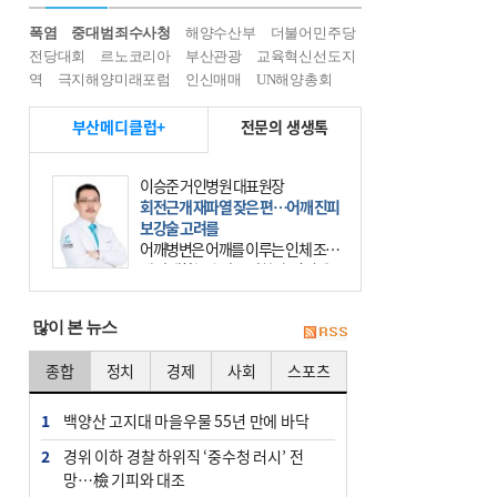
폭염
중대범죄수사청
해양수산부
더불어민주당
전당대회
르노코리아
부산관광
교육혁신선도지
역
극지해양미래포럼
인신매매
UN해양총회
부산메디클럽+
전문의 생생톡
이승준 거인병원 대표원장
회전근개 재파열 잦은 편…어깨 진피
보강술 고려를
어깨병변은 어깨를 이루는 인체 조직
에 발생하는 손상을 말한다. 여기에
는 오십견과 회전근개 증후군, 어깨
의 석회성 힘줄염 등이 있다. 국민건
많이 본 뉴스
강보험에 의하면 어깨병변
종합
정치
경제
사회
스포츠
1
백양산 고지대 마을우물 55년 만에 바닥
2
경위 이하 경찰 하위직 ‘중수청 러시’ 전
망…檢 기피와 대조