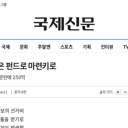
타그램
국제
문화
주말엔
스포츠
기획
인터뷰
T
은 펀드로 마련키로
분만에 250억
54:21
| 본지 4면
글자 크기
후보의 선거비
대출을 받기로
사건이 발생할