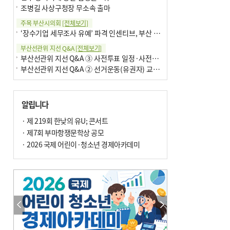
조병길 사상구청장 무소속 출마
주목 부산시의회
[전체보기]
‘장수기업 세무조사 유예’ 파격 인센티브, 부산 유출 막을까
부산선관위 지선 Q&A
[전체보기]
부산선관위 지선 Q&A ③ 사전투표 일정·사전투표함 보관
부산선관위 지선 Q&A ② 선거운동(유권자) 교육감투표용지
알립니다
· 제 219회 한낮의 유U; 콘서트
· 제7회 부마항쟁문학상 공모
· 2026 국제 어린이·청소년 경제아카데미