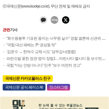
ⓒ국제신문(www.kookje.co.kr), 무단 전재 및 재배포 금지
관련
기사
“회수용봉투 기표된 용지는 사무원 실수” 경찰 결론에 선관위 부실 투표관리 도마(종합)
“국힘 대선 패배는 尹·권성동 탓”
‘김문수 → 한덕수 교체 시도’ 당무감사(종합)
파란깃발 꽂힌 정관·명지·장림1…마린시티·엘시티 등 보수텃밭도 미세변화 감지
국힘 “더는 안방 아니다” 민주 “보수 여전히 견고”
국제신문 카카오플러스 친구
국제신문 공식 페이스북
인스타그램