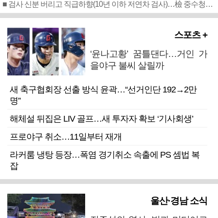
■ 검사 신분 버리고 직급하향(10년 이하 저연차 검사)…檢 중수청행 기피
스포츠 +
‘윤나고황’ 꿈틀댄다…거인 가
을야구 불씨 살릴까
새 축구협회장 선출 방식 윤곽…“선거인단 192→2만
명”
해체설 뒤집은 LIV 골프…새 투자자 확보 ‘기사회생’
프로야구 취소…11일부터 재개
라커룸 냉탕 등장…폭염 경기취소 속출에 PS 셈법 복
잡
울산·경남 소식