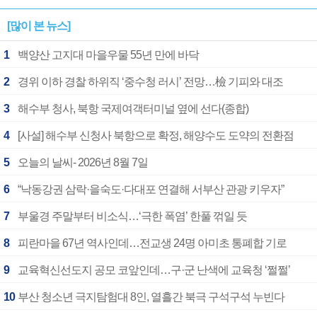
[많이 본 뉴스]
1
백양산 고지대 마을우물 55년 만에 바닥
2
경위 이하 경찰 하위직 ‘중수청 러시’ 전망…檢 기피와 대조
3
해수부 청사, 북항 국제여객터미널 옆에 선다(종합)
4
[사설] 해수부 신청사 북항으로 확정, 해양수도 도약의 전환점
5
오늘의 날씨- 2026년 8월 7일
6
“낙동강권 삼락·을숙도·다대포 연결해 서부산 관광 키우자”
7
부울경 주말부터 비소식…‘극한 폭염’ 한풀 꺾일 듯
8
피란마을 67년 역사인데…전교생 24명 아미초 통폐합 기로
9
교육혁신선도지 공모 코앞인데…구·군 난색에 교육청 ‘쩔쩔’
10
부산 청소년 극지탐험대 8인, 열흘간 북극 구석구석 누빈다