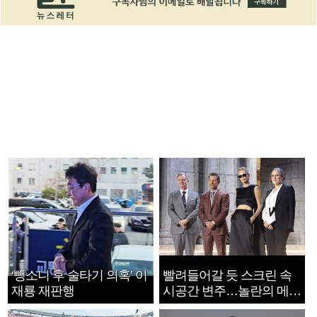
‘뺑소니 후 술타기 의혹’ 이
빨려들어갈 듯 스크린 속
재룡 재판행
시공간 변주…놀란의 메시
지는 ‘전쟁 속죄’