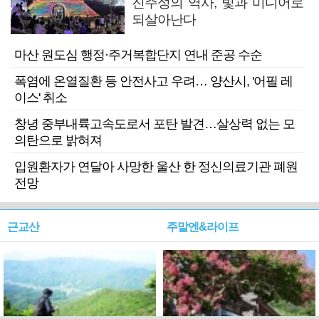
진주성의 역사, 빛과 미디어로
되살아난다
마산 원도심 행정·주거복합단지 연내 준공 수순
폭염에 온열질환 등 안전사고 우려… 양산시, '어필 레
이스' 취소
창녕 중부내륙고속도로서 포탄 발견…살상력 없는 모
의탄으로 밝혀져
입원환자가 연달아 사망한 울산 한 정신의료기관 폐원
전망
근교산
주말엔&라이프