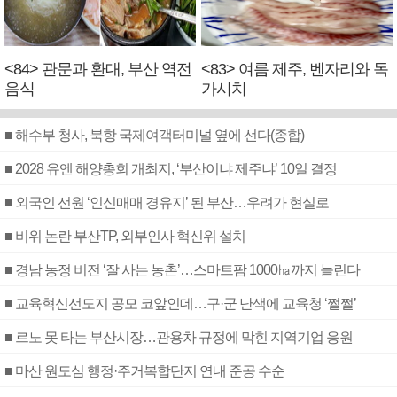
<84> 관문과 환대, 부산 역전
<83> 여름 제주, 벤자리와 독
음식
가시치
■ 해수부 청사, 북항 국제여객터미널 옆에 선다(종합)
■ 2028 유엔 해양총회 개최지, ‘부산이냐 제주냐’ 10일 결정
■ 외국인 선원 ‘인신매매 경유지’ 된 부산…우려가 현실로
■ 비위 논란 부산TP, 외부인사 혁신위 설치
■ 경남 농정 비전 ‘잘 사는 농촌’…스마트팜 1000㏊까지 늘린다
■ 교육혁신선도지 공모 코앞인데…구·군 난색에 교육청 ‘쩔쩔’
■ 르노 못 타는 부산시장…관용차 규정에 막힌 지역기업 응원
■ 마산 원도심 행정·주거복합단지 연내 준공 수순