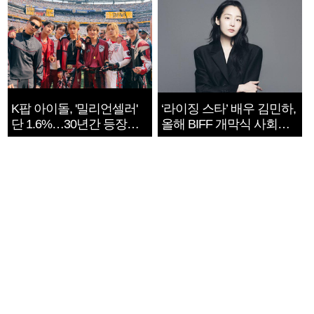
K팝 아이돌, '밀리언셀러'
‘라이징 스타’ 배우 김민하,
단 1.6%…30년간 등장
올해 BIFF 개막식 사회자
1182개팀 전수조사
확정