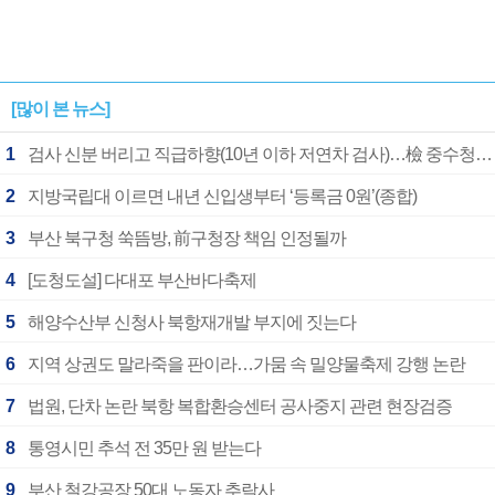
[많이 본 뉴스]
1
검사 신분 버리고 직급하향(10년 이하 저연차 검사)…檢 중수청행 기피
2
지방국립대 이르면 내년 신입생부터 ‘등록금 0원’(종합)
3
부산 북구청 쑥뜸방, 前구청장 책임 인정될까
4
[도청도설] 다대포 부산바다축제
5
해양수산부 신청사 북항재개발 부지에 짓는다
6
지역 상권도 말라죽을 판이라…가뭄 속 밀양물축제 강행 논란
7
법원, 단차 논란 북항 복합환승센터 공사중지 관련 현장검증
8
통영시민 추석 전 35만 원 받는다
9
부산 철강공장 50대 노동자 추락사