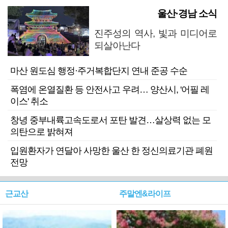
울산·경남 소식
진주성의 역사, 빛과 미디어로
되살아난다
마산 원도심 행정·주거복합단지 연내 준공 수순
폭염에 온열질환 등 안전사고 우려… 양산시, '어필 레
이스' 취소
창녕 중부내륙고속도로서 포탄 발견…살상력 없는 모
의탄으로 밝혀져
입원환자가 연달아 사망한 울산 한 정신의료기관 폐원
전망
근교산
주말엔&라이프