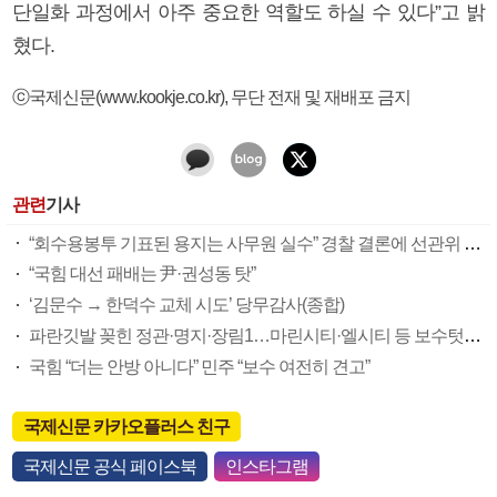
단일화 과정에서 아주 중요한 역할도 하실 수 있다”고 밝
혔다.
ⓒ국제신문(www.kookje.co.kr), 무단 전재 및 재배포 금지
관련
기사
“회수용봉투 기표된 용지는 사무원 실수” 경찰 결론에 선관위 부실 투표관리 도마(종합)
“국힘 대선 패배는 尹·권성동 탓”
‘김문수 → 한덕수 교체 시도’ 당무감사(종합)
파란깃발 꽂힌 정관·명지·장림1…마린시티·엘시티 등 보수텃밭도 미세변화 감지
국힘 “더는 안방 아니다” 민주 “보수 여전히 견고”
국제신문 카카오플러스 친구
국제신문 공식 페이스북
인스타그램