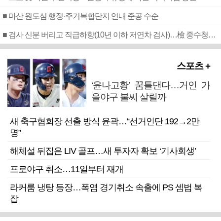
■ 마산 원도심 행정·주거복합단지 연내 준공 수순
■ 검사 신분 버리고 직급하향(10년 이하 저연차 검사)…檢 중수청행 기피
스포츠 +
‘윤나고황’ 꿈틀댄다…거인 가
을야구 불씨 살릴까
새 축구협회장 선출 방식 윤곽…“선거인단 192→2만
명”
해체설 뒤집은 LIV 골프…새 투자자 확보 ‘기사회생’
프로야구 취소…11일부터 재개
라커룸 냉탕 등장…폭염 경기취소 속출에 PS 셈법 복
잡