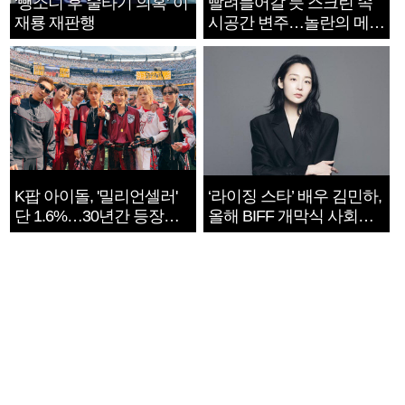
‘뺑소니 후 술타기 의혹’ 이
빨려들어갈 듯 스크린 속
재룡 재판행
시공간 변주…놀란의 메시
지는 ‘전쟁 속죄’
K팝 아이돌, '밀리언셀러'
‘라이징 스타’ 배우 김민하,
단 1.6%…30년간 등장
올해 BIFF 개막식 사회자
1182개팀 전수조사
확정