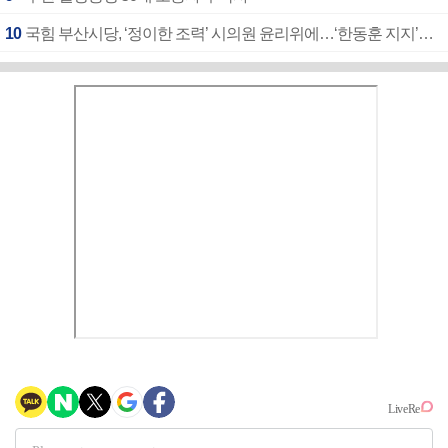
10
국힘 부산시당, ‘정이한 조력’ 시의원 윤리위에…‘한동훈 지지’도 신고접수