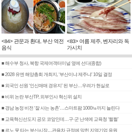
<84> 관문과 환대, 부산 역전
<83> 여름 제주, 벤자리와 독
음식
가시치
■ 해수부 청사, 북항 국제여객터미널 옆에 선다(종합)
■ 2028 유엔 해양총회 개최지, ‘부산이냐 제주냐’ 10일 결정
■ 외국인 선원 ‘인신매매 경유지’ 된 부산…우려가 현실로
■ 비위 논란 부산TP, 외부인사 혁신위 설치
■ 경남 농정 비전 ‘잘 사는 농촌’…스마트팜 1000㏊까지 늘린다
■ 교육혁신선도지 공모 코앞인데…구·군 난색에 교육청 ‘쩔쩔’
■ 르노 못 타는 부산시장…관용차 규정에 막힌 지역기업 응원