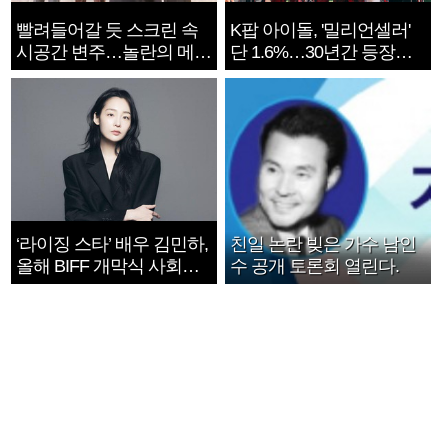
빨려들어갈 듯 스크린 속
K팝 아이돌, '밀리언셀러'
시공간 변주…놀란의 메시
단 1.6%…30년간 등장
지는 ‘전쟁 속죄’
1182개팀 전수조사
‘라이징 스타’ 배우 김민하,
친일 논란 빚은 가수 남인
올해 BIFF 개막식 사회자
수 공개 토론회 열린다.
확정