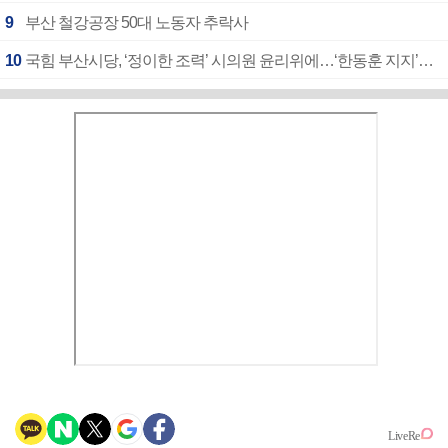
9
부산 철강공장 50대 노동자 추락사
10
국힘 부산시당, ‘정이한 조력’ 시의원 윤리위에…‘한동훈 지지’도 신고접수