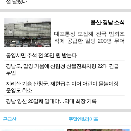
설 날렸다
울산·경남 소식
대포통장 모집해 전국 범죄조
직에 공급한 일당 200명 무더
기 검거
통영시민 추석 전 35만 원 받는다
경남도, 밀양 가뭄에 산림청 산불진화차량 22대 긴급
투입
지리산 기슭 산청군, 제한급수 이어 어린이 물놀이장
운영도 취소
경남 양산 20일째 열대야…역대 최장 기록
근교산
주말엔&라이프