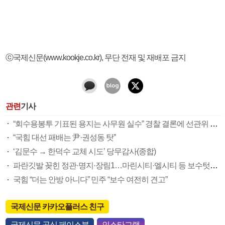
ⓒ국제신문(www.kookje.co.kr), 무단 전재 및 재배포 금지
관련
기사
“회수용봉투 기표된 용지는 사무원 실수” 경찰 결론에 선관위 부실 투표관리 도마(종합)
“국힘 대선 패배는 尹·권성동 탓”
‘김문수 → 한덕수 교체 시도’ 당무감사(종합)
파란깃발 꽂힌 정관·명지·장림1…마린시티·엘시티 등 보수텃밭도 미세변화 감지
국힘 “더는 안방 아니다” 민주 “보수 여전히 견고”
국제신문 카카오플러스 친구
국제신문 공식 페이스북
인스타그램