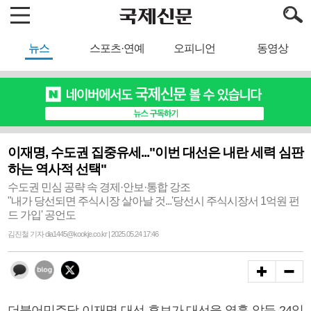
뉴스
스포츠·연예
오피니언
동영상
이재명, 수도권 집중유세..."이번 대선은 내란 세력 심판
하는 역사적 선택"
수도권 민심 공략 속 경제·안보·통합 강조
"내가 당선되면 주식시장 살아날 것...'당선시 주식시장서 1억원 펀
드 가입' 공언도
김진철 기자 dia1445@kookje.co.kr | 2025.05.24 17:46
더불어민주당 이재명 대선 후보가 대선을 열흘 앞둔 24일