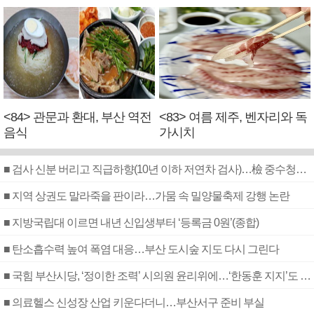
<84> 관문과 환대, 부산 역전
<83> 여름 제주, 벤자리와 독
음식
가시치
■ 검사 신분 버리고 직급하향(10년 이하 저연차 검사)…檢 중수청행 기피
■ 지역 상권도 말라죽을 판이라…가뭄 속 밀양물축제 강행 논란
■ 지방국립대 이르면 내년 신입생부터 ‘등록금 0원’(종합)
■ 탄소흡수력 높여 폭염 대응…부산 도시숲 지도 다시 그린다
■ 국힘 부산시당, ‘정이한 조력’ 시의원 윤리위에…‘한동훈 지지’도 신고접수
■ 의료헬스 신성장 산업 키운다더니…부산서구 준비 부실