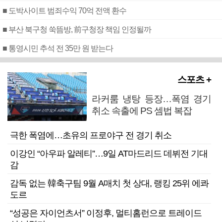
■ 도박사이트 범죄수익 70억 전액 환수
■ 부산 북구청 쑥뜸방, 前구청장 책임 인정될까
■ 통영시민 추석 전 35만 원 받는다
스포츠 +
라커룸 냉탕 등장…폭염 경기
취소 속출에 PS 셈법 복잡
극한 폭염에…초유의 프로야구 전 경기 취소
이강인 “아우파 알레티”…9일 AT마드리드 데뷔전 기대
감
감독 없는 韓축구팀 9월 A매치 첫 상대, 랭킹 25위 에콰
도르
“성공은 자이언츠서” 이정후, 멀티홈런으로 트레이드