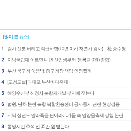
[많이 본 뉴스]
1
검사 신분 버리고 직급하향(10년 이하 저연차 검사)…檢 중수청행 기피
2
지방국립대 이르면 내년 신입생부터 ‘등록금 0원’(종합)
3
부산 북구청 쑥뜸방, 前구청장 책임 인정될까
4
[도청도설] 다대포 부산바다축제
5
해양수산부 신청사 북항재개발 부지에 짓는다
6
법원, 단차 논란 북항 복합환승센터 공사중지 관련 현장검증
7
지역 상권도 말라죽을 판이라…가뭄 속 밀양물축제 강행 논란
8
통영시민 추석 전 35만 원 받는다