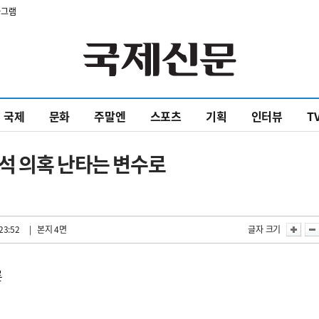
타그램
국제
문화
주말엔
스포츠
기획
인터뷰
T
석 의혹 난타는 변수로
23:52
| 본지 4면
글자 크기
론