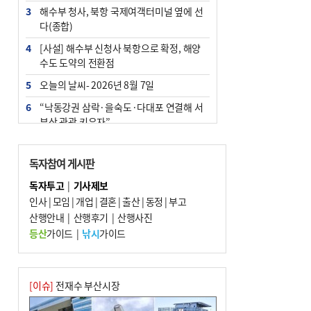
3
해수부 청사, 북항 국제여객터미널 옆에 선
다(종합)
4
[사설] 해수부 신청사 북항으로 확정, 해양
수도 도약의 전환점
5
오늘의 날씨- 2026년 8월 7일
6
“낙동강권 삼락·을숙도·다대포 연결해 서
부산 관광 키우자”
7
부울경 주말부터 비소식…‘극한 폭염’ 한풀
꺾일 듯
독자참여 게시판
8
피란마을 67년 역사인데…전교생 24명 아
독자투고
|
기사제보
미초 통폐합 기로
인사
|
모임
|
개업
|
결혼
|
출산
|
동정
|
부고
9
산행안내
교육혁신선도지 공모 코앞인데…구·군 난
|
산행후기
|
산행사진
색에 교육청 ‘쩔쩔’
등산
가이드
|
낚시
가이드
10
부산 청소년 극지탐험대 8인, 열흘간 북극
구석구석 누빈다
[이슈]
전재수 부산시장