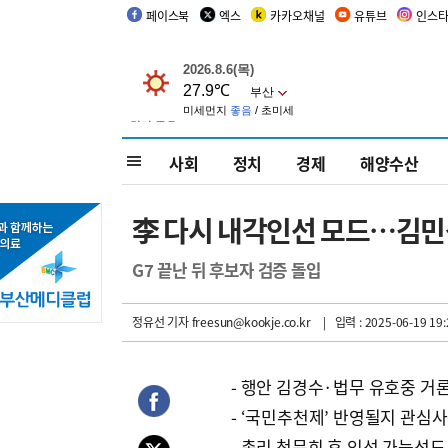
페이스북
엑스
카카오채널
유튜브
인스
사회
정치
경제
해양수산
李 다시 내각인선 모드…김민
G7 끝난 뒤 후보자 검증 돌입
정유선 기자
freesun@kookje.co.kr
| 입력 : 2025-06-19 19:
- 행안 김경수·법무 유호중 거
- ‘국민추천제’ 반영될지 관심사
- 총리 청문회 후 인선 가능성도