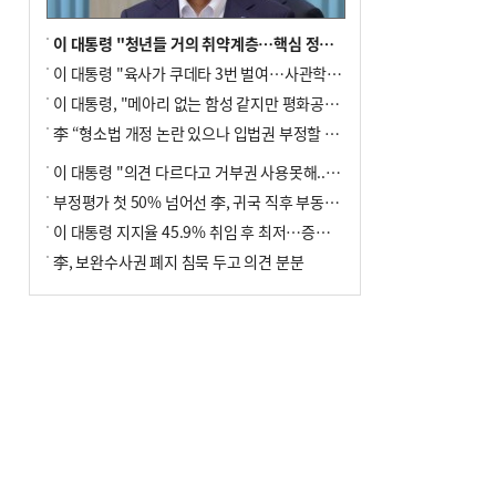
이 대통령 "청년들 거의 취약계층…핵심 정책 재편""
이 대통령 "육사가 쿠데타 3번 벌여…사관학교 통합 신속히 추진"
이 대통령, "메아리 없는 함성 같지만 평화공존책 계속해야"
李 “형소법 개정 논란 있으나 입법권 부정할 만큼은 아냐”(종합)
이 대통령 "의견 다르다고 거부권 사용못해.. 입법권 부정할 상황이라 보기 어려워"
부정평가 첫 50% 넘어선 李, 귀국 직후 부동산·증시 점검(종합)
이 대통령 지지율 45.9% 취임 후 최저…증시 폭락·연임 개헌 논란 영향
李, 보완수사권 폐지 침묵 두고 의견 분분