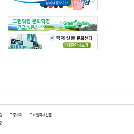
령
고충처리
모바일국제신문
준