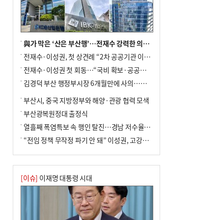
與가 막은 ‘산은 부산행’…전재수 강력한 의지 표명 없인 공염불
전재수·이성권, 첫 상견례 “2차 공공기관 이전 초당 협력”(종합)
전재수·이성권 첫 회동…“국비 확보·공공기관 이전 협력”
김경덕 부산 행정부시장 6개월만에 사의…후임 인선 촉각
부산시, 중국 지방정부와 해양·관광 협력 모색
부산광복원정대 출정식
열흘째 폭염특보 속 행인 탈진…경남 저수율 평년의 절반
“전임 정책 무작정 파기 안 돼” 이성권, 고강도 ‘전재수 견제’ 예고
[이슈]
이재명 대통령 시대