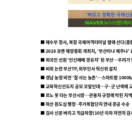
■ 해수부 청사, 북항 국제여객터미널 옆에 선다(종
■ 2028 유엔 해양총회 개최지, ‘부산이냐 제주냐’ 
■ 외국인 선원 ‘인신매매 경유지’ 된 부산…우려가
■ 비위 논란 부산TP, 외부인사 혁신위 설치
■ 르노 못 타는 부산시장…관용차 규정에 막힌 지
■ 마산 원도심 행정·주거복합단지 연내 준공 수순