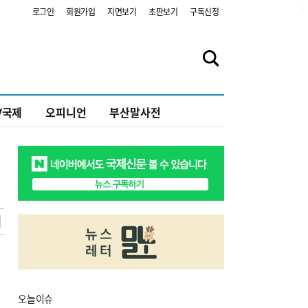
2
로그인
회원가입
지면보기
초판보기
구독신청
V국제
오피니언
부산말사전
오늘
이슈