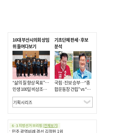
10대 부산시의회 상임
기초단체 판세·후보
위 들여다보기
분석
“삶의 질 향상 목표”…
국힘·진보 승부…“종
민생 100일 비상조치
합운동장 건립” vs “출
면밀 심사
근 공공버스 도입”
6·3 지방선거 브리핑
[전체보기]
민주 광역비례 경선 김정원 1위