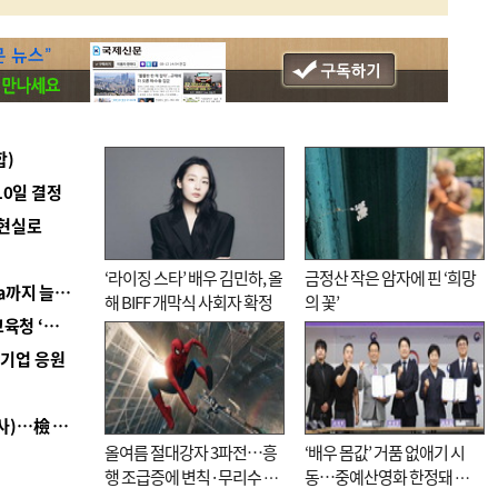
합)
10일 결정
 현실로
‘라이징 스타’ 배우 김민하, 올
금정산 작은 암자에 핀 ‘희망
■ 경남 농정 비전 ‘잘 사는 농촌’…스마트팜 1000㏊까지 늘린다
해 BIFF 개막식 사회자 확정
의 꽃’
■ 교육혁신선도지 공모 코앞인데…구·군 난색에 교육청 ‘쩔쩔’
역기업 응원
■ 검사 신분 버리고 직급하향(10년 이하 저연차 검사)…檢 중수청행 기피
올여름 절대강자 3파전…흥
‘배우 몸값’ 거품 없애기 시
행 조급증에 변칙·무리수 마
동…중예산영화 한정돼 실