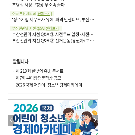
조병길 사상구청장 무소속 출마
주목 부산시의회
[전체보기]
‘장수기업 세무조사 유예’ 파격 인센티브, 부산 유출 막을까
부산선관위 지선 Q&A
[전체보기]
부산선관위 지선 Q&A ③ 사전투표 일정·사전투표함 보관
부산선관위 지선 Q&A ② 선거운동(유권자) 교육감투표용지
알립니다
· 제 219회 한낮의 유U; 콘서트
· 제7회 부마항쟁문학상 공모
· 2026 국제 어린이·청소년 경제아카데미