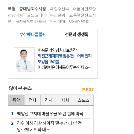
폭염
중대범죄수사청
해양수산부
더불어민주당
전당대회
르노코리아
부산관광
교육혁신선도지
역
극지해양미래포럼
인신매매
UN해양총회
부산메디클럽+
전문의 생생톡
이승준 거인병원 대표원장
회전근개 재파열 잦은 편…어깨 진피
보강술 고려를
어깨병변은 어깨를 이루는 인체 조직
에 발생하는 손상을 말한다. 여기에
는 오십견과 회전근개 증후군, 어깨
의 석회성 힘줄염 등이 있다. 국민건
많이 본 뉴스
강보험에 의하면 어깨병변
종합
정치
경제
사회
스포츠
1
백양산 고지대 마을우물 55년 만에 바닥
2
경위 이하 경찰 하위직 ‘중수청 러시’ 전
망…檢 기피와 대조