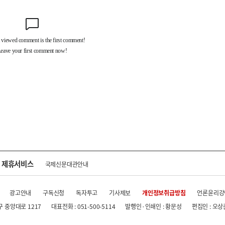
제휴서비스
국제신문대관안내
광고안내
구독신청
독자투고
기사제보
개인정보취급방침
언론윤리강
구 중앙대로 1217
대표전화 : 051-500-5114
발행인·인쇄인 : 황문성
편집인 : 오상
.kr All rights reserved.