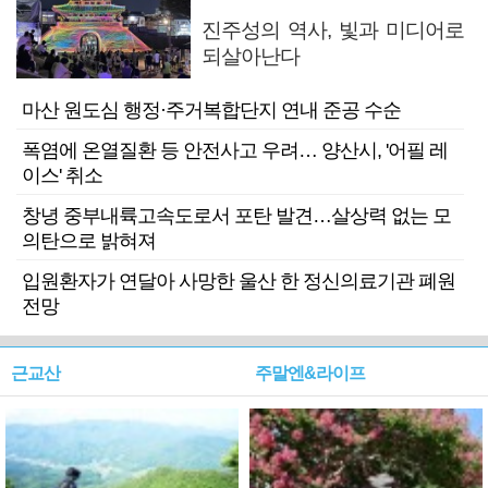
진주성의 역사, 빛과 미디어로
되살아난다
마산 원도심 행정·주거복합단지 연내 준공 수순
폭염에 온열질환 등 안전사고 우려… 양산시, '어필 레
이스' 취소
창녕 중부내륙고속도로서 포탄 발견…살상력 없는 모
의탄으로 밝혀져
입원환자가 연달아 사망한 울산 한 정신의료기관 폐원
전망
근교산
주말엔&라이프