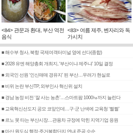
<84> 관문과 환대, 부산 역전
<83> 여름 제주, 벤자리와 독
음식
가시치
■ 해수부 청사, 북항 국제여객터미널 옆에 선다(종합)
■ 2028 유엔 해양총회 개최지, ‘부산이냐 제주냐’ 10일 결정
■ 외국인 선원 ‘인신매매 경유지’ 된 부산…우려가 현실로
■ 비위 논란 부산TP, 외부인사 혁신위 설치
■ 경남 농정 비전 ‘잘 사는 농촌’…스마트팜 1000㏊까지 늘린다
■ 교육혁신선도지 공모 코앞인데…구·군 난색에 교육청 ‘쩔쩔’
■ 르노 못 타는 부산시장…관용차 규정에 막힌 지역기업 응원
■ 마산 원도심 행정·주거복합단지 연내 준공 수순