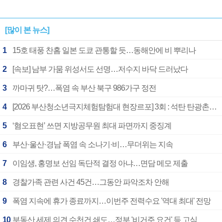
[많이 본 뉴스]
1
15호 태풍 찬홈 일본 도쿄 관통할 듯…동해안에 비 뿌리나
2
[속보] 남부 가뭄 위성서도 선명…저수지 바닥 드러났다
3
까마귀 탓?…폭염 속 부산 북구 986가구 정전
4
[2026 부산청소년극지체험탐험대 현장르포] 3회 : 석탄 탄광촌에서 북극 연구의 중심지로
5
‘혐오표현’ 쓰면 지방공무원 최대 파면까지 중징계
6
부산·울산·경남 폭염 속 소나기·비…무더위는 지속
7
이임생, 홍명보 선임 독단적 결정 아냐…면담 메모 제출
8
경찰가족 관련 사건 45건…그동안 파악조차 안해
9
폭염 지속에 휴가 종료까지…이번주 전력수요 '역대 최대' 전망
10
부동산 세제 의견 수천건 쇄도…정부 '비거주 요건' 등 고심