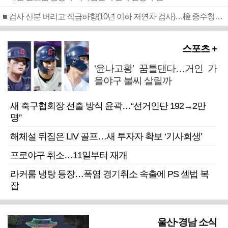
■ 검사 신분 버리고 직급하향(10년 이하 저연차 검사)…檢 중수청행 기피
스포츠 +
‘윤나고황’ 꿈틀댄다…거인 가
을야구 불씨 살릴까
새 축구협회장 선출 방식 윤곽…“선거인단 192→2만
명”
해체설 뒤집은 LIV 골프…새 투자자 확보 ‘기사회생’
프로야구 취소…11일부터 재개
라커룸 냉탕 등장…폭염 경기취소 속출에 PS 셈법 복
잡
울산·경남 소식