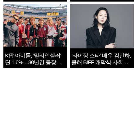
지는 ‘전쟁 속죄’
K팝 아이돌, '밀리언셀러'
‘라이징 스타’ 배우 김민하,
단 1.6%…30년간 등장
올해 BIFF 개막식 사회자
1182개팀 전수조사
확정