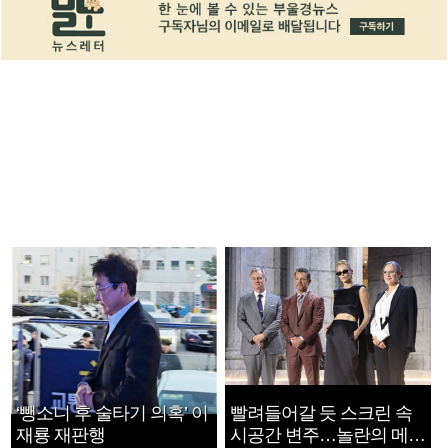
‘뺑소니 후 술타기 의혹’ 이
빨려들어갈 듯 스크린 속
재룡 재판행
시공간 변주…놀란의 메시