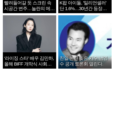
빨려들어갈 듯 스크린 속
K팝 아이돌, '밀리언셀러'
시공간 변주…놀란의 메시
단 1.6%…30년간 등장
지는 ‘전쟁 속죄’
1182개팀 전수조사
‘라이징 스타’ 배우 김민하,
친일 논란 빚은 가수 남인
올해 BIFF 개막식 사회자
수 공개 토론회 열린다.
확정