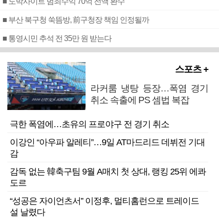
■ 도박사이트 범죄수익 70억 전액 환수
■ 부산 북구청 쑥뜸방, 前구청장 책임 인정될까
■ 통영시민 추석 전 35만 원 받는다
스포츠 +
라커룸 냉탕 등장…폭염 경기
취소 속출에 PS 셈법 복잡
극한 폭염에…초유의 프로야구 전 경기 취소
이강인 “아우파 알레티”…9일 AT마드리드 데뷔전 기대
감
감독 없는 韓축구팀 9월 A매치 첫 상대, 랭킹 25위 에콰
도르
“성공은 자이언츠서” 이정후, 멀티홈런으로 트레이드
설 날렸다