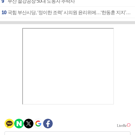
9
부산 철강공장 50대 노동자 추락사
10
국힘 부산시당, ‘정이한 조력’ 시의원 윤리위에…‘한동훈 지지’도 신고접수