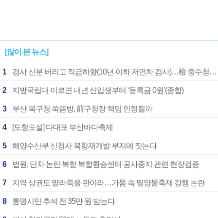
[많이 본 뉴스]
1
검사 신분 버리고 직급하향(10년 이하 저연차 검사)…檢 중수청행 기피
2
지방국립대 이르면 내년 신입생부터 ‘등록금 0원’(종합)
3
부산 북구청 쑥뜸방, 前구청장 책임 인정될까
4
[도청도설] 다대포 부산바다축제
5
해양수산부 신청사 북항재개발 부지에 짓는다
6
법원, 단차 논란 북항 복합환승센터 공사중지 관련 현장검증
7
지역 상권도 말라죽을 판이라…가뭄 속 밀양물축제 강행 논란
8
통영시민 추석 전 35만 원 받는다