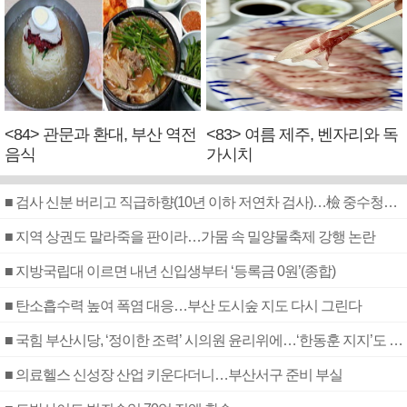
<84> 관문과 환대, 부산 역전
<83> 여름 제주, 벤자리와 독
음식
가시치
■ 검사 신분 버리고 직급하향(10년 이하 저연차 검사)…檢 중수청행 기피
■ 지역 상권도 말라죽을 판이라…가뭄 속 밀양물축제 강행 논란
■ 지방국립대 이르면 내년 신입생부터 ‘등록금 0원’(종합)
■ 탄소흡수력 높여 폭염 대응…부산 도시숲 지도 다시 그린다
■ 국힘 부산시당, ‘정이한 조력’ 시의원 윤리위에…‘한동훈 지지’도 신고접수
■ 의료헬스 신성장 산업 키운다더니…부산서구 준비 부실