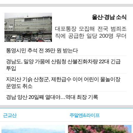
울산·경남 소식
대포통장 모집해 전국 범죄조
직에 공급한 일당 200명 무더
기 검거
통영시민 추석 전 35만 원 받는다
경남도, 밀양 가뭄에 산림청 산불진화차량 22대 긴급
투입
지리산 기슭 산청군, 제한급수 이어 어린이 물놀이장
운영도 취소
경남 양산 20일째 열대야…역대 최장 기록
근교산
주말엔&라이프