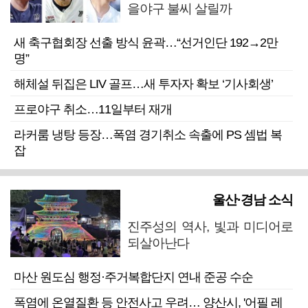
을야구 불씨 살릴까
새 축구협회장 선출 방식 윤곽…“선거인단 192→2만
명”
해체설 뒤집은 LIV 골프…새 투자자 확보 ‘기사회생’
프로야구 취소…11일부터 재개
라커룸 냉탕 등장…폭염 경기취소 속출에 PS 셈법 복
잡
울산·경남 소식
진주성의 역사, 빛과 미디어로
되살아난다
마산 원도심 행정·주거복합단지 연내 준공 수순
폭염에 온열질환 등 안전사고 우려… 양산시, '어필 레