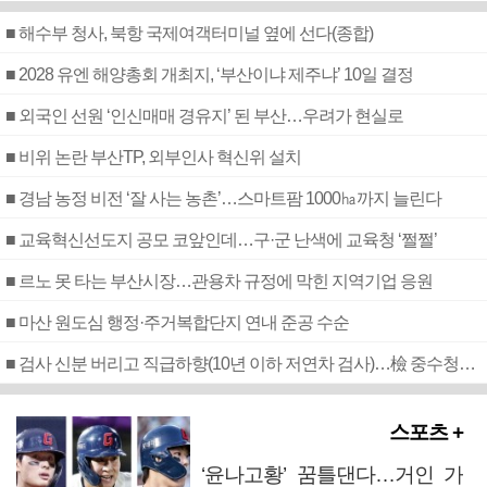
■ 해수부 청사, 북항 국제여객터미널 옆에 선다(종합)
■ 2028 유엔 해양총회 개최지, ‘부산이냐 제주냐’ 10일 결정
■ 외국인 선원 ‘인신매매 경유지’ 된 부산…우려가 현실로
■ 비위 논란 부산TP, 외부인사 혁신위 설치
■ 경남 농정 비전 ‘잘 사는 농촌’…스마트팜 1000㏊까지 늘린다
■ 교육혁신선도지 공모 코앞인데…구·군 난색에 교육청 ‘쩔쩔’
■ 르노 못 타는 부산시장…관용차 규정에 막힌 지역기업 응원
■ 마산 원도심 행정·주거복합단지 연내 준공 수순
■ 검사 신분 버리고 직급하향(10년 이하 저연차 검사)…檢 중수청행 기피
스포츠 +
‘윤나고황’ 꿈틀댄다…거인 가