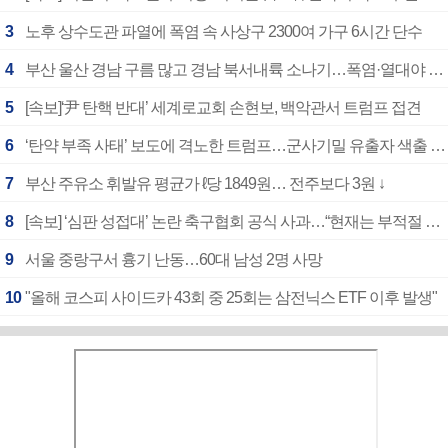
3
노후 상수도관 파열에 폭염 속 사상구 2300여 가구 6시간 단수
4
부산 울산 경남 구름 많고 경남 북서내륙 소나기…폭염·열대야 계속
5
[속보]‘尹 탄핵 반대’ 세계로교회 손현보, 백악관서 트럼프 접견
6
‘탄약 부족 사태’ 보도에 격노한 트럼프…군사기밀 유출자 색출 지시
7
부산 주유소 휘발유 평균가 ℓ당 1849원… 전주보다 3원 ↓
8
[속보] ‘심판 성접대’ 논란 축구협회 공식 사과…“현재는 부적절 행위 없어”
9
서울 중랑구서 흉기 난동…60대 남성 2명 사망
10
"올해 코스피 사이드카 43회 중 25회는 삼전닉스 ETF 이후 발생"