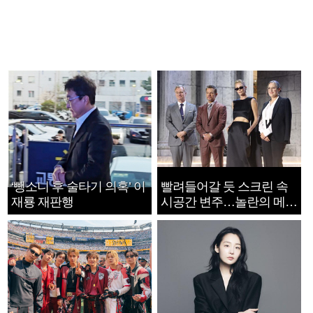
‘뺑소니 후 술타기 의혹’ 이
빨려들어갈 듯 스크린 속
재룡 재판행
시공간 변주…놀란의 메시
지는 ‘전쟁 속죄’