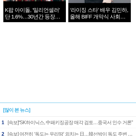
K팝 아이돌, '밀리언셀러'
‘라이징 스타’ 배우 김민하,
단 1.6%…30년간 등장
올해 BIFF 개막식 사회자
1182개팀 전수조사
확정
[많이 본 뉴스]
1
[속보]“SK하이닉스, 中패키징공장 매각 검토…중국서 인수 거론”
2
[속보] 여전히 ‘독도는 우리땅’ 외치는 日…韓선박이 독도 주변 해양조사 활동하자 반발