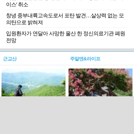
이스' 취소
창녕 중부내륙고속도로서 포탄 발견…살상력 없는 모
의탄으로 밝혀져
입원환자가 연달아 사망한 울산 한 정신의료기관 폐원
전망
근교산
주말엔&라이프
근교산&그너머…상주·문경
폭염보다 더 뜨거워라…100
청화산~시루봉
일을 붉게 불태울 ‘선비정신’
피었네