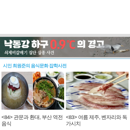
시인 최원준의 음식문화 잡학사전
<84> 관문과 환대, 부산 역전
<83> 여름 제주, 벤자리와 독
음식
가시치