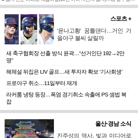
스포츠 +
‘윤나고황’ 꿈틀댄다…거인 가
을야구 불씨 살릴까
새 축구협회장 선출 방식 윤곽…“선거인단 192→2만
명”
해체설 뒤집은 LIV 골프…새 투자자 확보 ‘기사회생’
프로야구 취소…11일부터 재개
라커룸 냉탕 등장…폭염 경기취소 속출에 PS 셈법 복
잡
울산·경남 소식
진주성의 역사, 빛과 미디어로