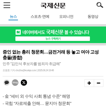
뉴스
스포츠·연예
오피니언
동영상
증인 없는 총리 청문회…금전거래 등 놓고 여야 고성
충돌(종합)
민주 “김민석 후보자를 범죄자 취급해”
조원호 기자 cho1ho@kookje.co.kr | 2025.06.24 19:48
- 金 “세비 외 수익 사회 통념 수준” 해명
- 국힘 “자료제출 안해… 묻지마 청문회”