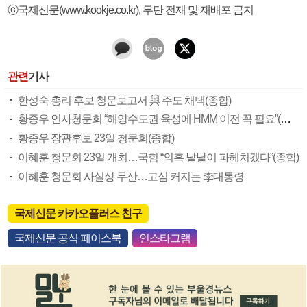
ⓒ국제신문(www.kookje.co.kr), 무단 전재 및 재배포 금지
관련
기사
한성숙 총리 후보 청문보고서 與 주도 채택(종합)
황종우 인사청문회 “해양수도권 육성에 HMM 이전 꼭 필요”(종합)
황종우 장관후보 23일 청문회(종합)
이혜훈 청문회 23일 개최…국힘 “의혹 낱낱이 파헤치겠다”(종합)
이혜훈 청문회 사실상 무산…고심 커지는 李대통령
국제신문 카카오플러스 친구
국제신문 공식 페이스북
인스타그램