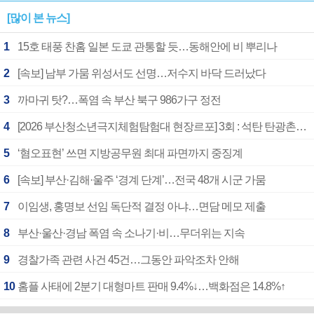
[많이 본 뉴스]
1
15호 태풍 찬홈 일본 도쿄 관통할 듯…동해안에 비 뿌리나
2
[속보] 남부 가뭄 위성서도 선명…저수지 바닥 드러났다
3
까마귀 탓?…폭염 속 부산 북구 986가구 정전
4
[2026 부산청소년극지체험탐험대 현장르포] 3회 : 석탄 탄광촌에서 북극 연구의 중심지로
5
‘혐오표현’ 쓰면 지방공무원 최대 파면까지 중징계
6
[속보] 부산·김해·울주 ‘경계 단계’…전국 48개 시군 가뭄
7
이임생, 홍명보 선임 독단적 결정 아냐…면담 메모 제출
8
부산·울산·경남 폭염 속 소나기·비…무더위는 지속
9
경찰가족 관련 사건 45건…그동안 파악조차 안해
10
홈플 사태에 2분기 대형마트 판매 9.4%↓…백화점은 14.8%↑