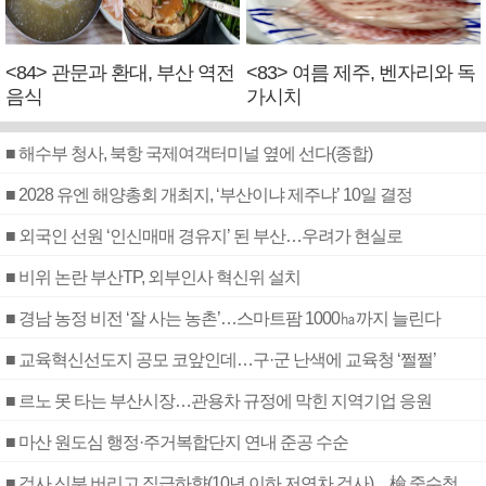
<84> 관문과 환대, 부산 역전
<83> 여름 제주, 벤자리와 독
음식
가시치
■ 해수부 청사, 북항 국제여객터미널 옆에 선다(종합)
■ 2028 유엔 해양총회 개최지, ‘부산이냐 제주냐’ 10일 결정
■ 외국인 선원 ‘인신매매 경유지’ 된 부산…우려가 현실로
■ 비위 논란 부산TP, 외부인사 혁신위 설치
■ 경남 농정 비전 ‘잘 사는 농촌’…스마트팜 1000㏊까지 늘린다
■ 교육혁신선도지 공모 코앞인데…구·군 난색에 교육청 ‘쩔쩔’
■ 르노 못 타는 부산시장…관용차 규정에 막힌 지역기업 응원
■ 마산 원도심 행정·주거복합단지 연내 준공 수순
■ 검사 신분 버리고 직급하향(10년 이하 저연차 검사)…檢 중수청행 기피