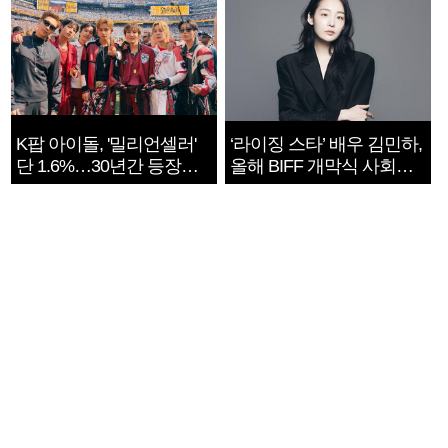
K팝 아이돌, '밀리언셀러'
‘라이징 스타’ 배우 김민하,
단 1.6%…30년간 등장
올해 BIFF 개막식 사회자
1182개팀 전수조사
확정