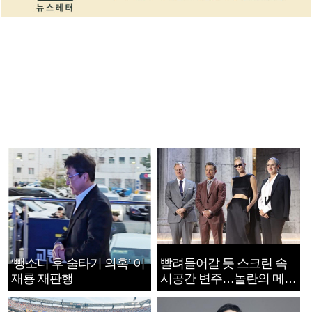
‘뺑소니 후 술타기 의혹’ 이
빨려들어갈 듯 스크린 속
재룡 재판행
시공간 변주…놀란의 메시
지는 ‘전쟁 속죄’