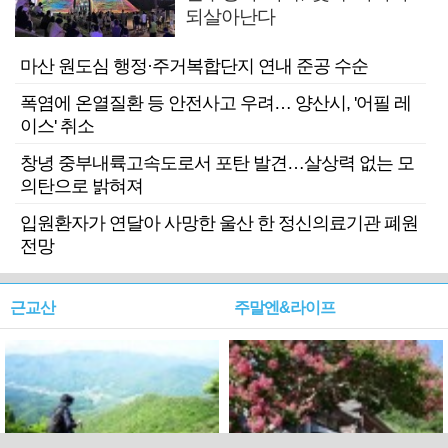
되살아난다
마산 원도심 행정·주거복합단지 연내 준공 수순
폭염에 온열질환 등 안전사고 우려… 양산시, '어필 레
이스' 취소
창녕 중부내륙고속도로서 포탄 발견…살상력 없는 모
의탄으로 밝혀져
입원환자가 연달아 사망한 울산 한 정신의료기관 폐원
전망
근교산
주말엔&라이프