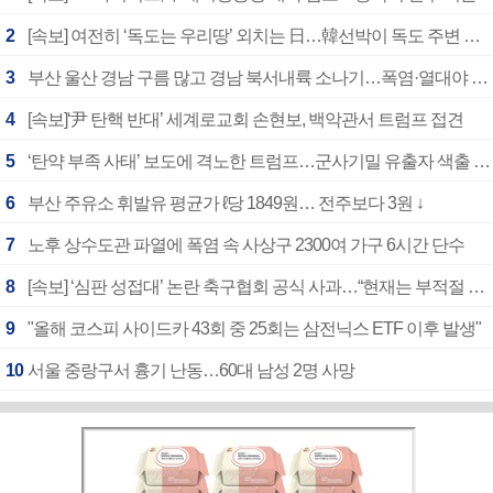
2
[속보] 여전히 ‘독도는 우리땅’ 외치는 日…韓선박이 독도 주변 해양조사 활동하자 반발
3
부산 울산 경남 구름 많고 경남 북서내륙 소나기…폭염·열대야 계속
4
[속보]‘尹 탄핵 반대’ 세계로교회 손현보, 백악관서 트럼프 접견
5
‘탄약 부족 사태’ 보도에 격노한 트럼프…군사기밀 유출자 색출 지시
6
부산 주유소 휘발유 평균가 ℓ당 1849원… 전주보다 3원 ↓
7
노후 상수도관 파열에 폭염 속 사상구 2300여 가구 6시간 단수
8
[속보] ‘심판 성접대’ 논란 축구협회 공식 사과…“현재는 부적절 행위 없어”
9
"올해 코스피 사이드카 43회 중 25회는 삼전닉스 ETF 이후 발생"
10
서울 중랑구서 흉기 난동…60대 남성 2명 사망