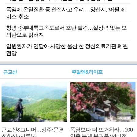
폭염에 온열질환 등 안전사고 우려… 양산시, '어필 레
이스' 취소
창녕 중부내륙고속도로서 포탄 발견…살상력 없는 모
의탄으로 밝혀져
입원환자가 연달아 사망한 울산 한 정신의료기관 폐원
전망
근교산
주말엔&라이프
근교산&그너머…상주·문경
폭염보다 더 뜨거워라…100
청화산~시루봉
일을 붉게 불태울 ‘선비정신’