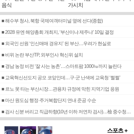
음식
가시치
■ 해수부 청사, 북항 국제여객터미널 옆에 선다(종합)
■ 2028 유엔 해양총회 개최지, ‘부산이냐 제주냐’ 10일 결정
■ 외국인 선원 ‘인신매매 경유지’ 된 부산…우려가 현실로
■ 비위 논란 부산TP, 외부인사 혁신위 설치
■ 경남 농정 비전 ‘잘 사는 농촌’…스마트팜 1000㏊까지 늘린다
■ 교육혁신선도지 공모 코앞인데…구·군 난색에 교육청 ‘쩔쩔’
■ 르노 못 타는 부산시장…관용차 규정에 막힌 지역기업 응원
■ 마산 원도심 행정·주거복합단지 연내 준공 수순
■ 검사 신분 버리고 직급하향(10년 이하 저연차 검사)…檢 중수청행 기피
스포츠 +