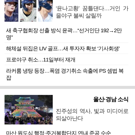
‘윤나고황’ 꿈틀댄다…거인 가
을야구 불씨 살릴까
새 축구협회장 선출 방식 윤곽…“선거인단 192→2만
명”
해체설 뒤집은 LIV 골프…새 투자자 확보 ‘기사회생’
프로야구 취소…11일부터 재개
라커룸 냉탕 등장…폭염 경기취소 속출에 PS 셈법 복
잡
울산·경남 소식
진주성의 역사, 빛과 미디어로
되살아난다
마산 원도심 행정·주거복합단지 연내 준공 수순