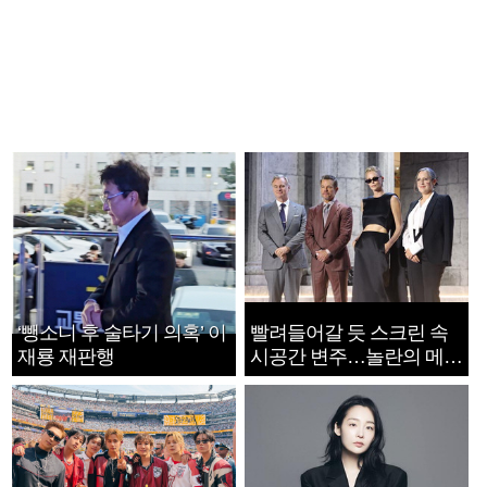
‘뺑소니 후 술타기 의혹’ 이
빨려들어갈 듯 스크린 속
재룡 재판행
시공간 변주…놀란의 메시
지는 ‘전쟁 속죄’