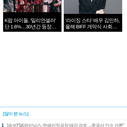
K팝 아이돌, '밀리언셀러'
‘라이징 스타’ 배우 김민하,
단 1.6%…30년간 등장
올해 BIFF 개막식 사회자
1182개팀 전수조사
확정
[많이 본 뉴스]
1
[속보]“SK하이닉스, 中패키징공장 매각 검토…중국서 인수 거론”