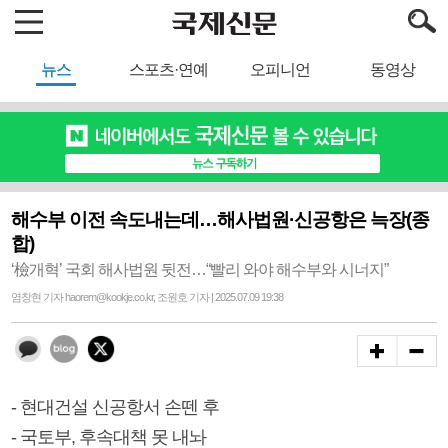
뉴스
스포츠·연예
오피니언
동영상
해수부 이전 속도내는데…해사법원·신공항은 늑장(종
합)
‘檢개혁’ 국회 해사법원 뒷전…“빨리 와야 해수부와 시너지”
염창현 기자 haorem@kookje.co.kr, 조원호 기자 | 2025.07.09 19:38
- 현대건설 신공항서 손뗀 후
- 국토부, 후속대책 못 내놔