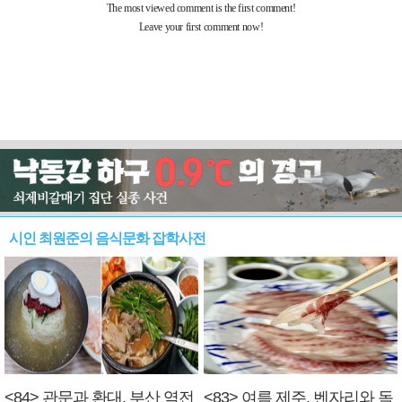
시인 최원준의 음식문화 잡학사전
<84> 관문과 환대, 부산 역전
<83> 여름 제주, 벤자리와 독