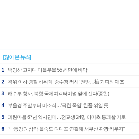
[많이 본 뉴스]
1
백양산 고지대 마을우물 55년 만에 바닥
2
경위 이하 경찰 하위직 ‘중수청 러시’ 전망…檢 기피와 대조
3
해수부 청사, 북항 국제여객터미널 옆에 선다(종합)
4
부울경 주말부터 비소식…‘극한 폭염’ 한풀 꺾일 듯
5
피란마을 67년 역사인데…전교생 24명 아미초 통폐합 기로
6
“낙동강권 삼락·을숙도·다대포 연결해 서부산 관광 키우자”