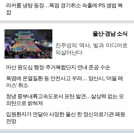
라커룸 냉탕 등장…폭염 경기취소 속출에 PS 셈법 복
잡
울산·경남 소식
진주성의 역사, 빛과 미디어로
되살아난다
마산 원도심 행정·주거복합단지 연내 준공 수순
폭염에 온열질환 등 안전사고 우려… 양산시, '어필 레
이스' 취소
창녕 중부내륙고속도로서 포탄 발견…살상력 없는 모
의탄으로 밝혀져
입원환자가 연달아 사망한 울산 한 정신의료기관 폐원
전망