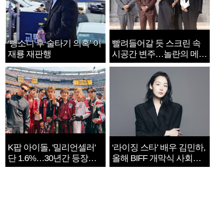
‘뺑소니 후 술타기 의혹’ 이
빨려들어갈 듯 스크린 속
재룡 재판행
시공간 변주…놀란의 메시
지는 ‘전쟁 속죄’
K팝 아이돌, '밀리언셀러'
‘라이징 스타’ 배우 김민하,
단 1.6%…30년간 등장
올해 BIFF 개막식 사회자
1182개팀 전수조사
확정