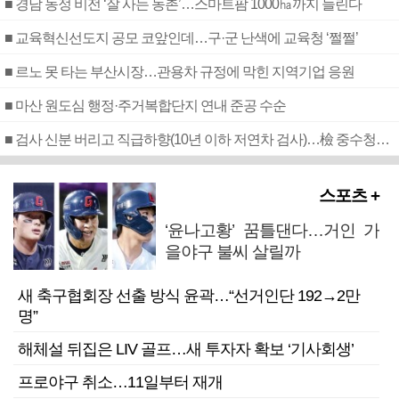
■ 경남 농정 비전 ‘잘 사는 농촌’…스마트팜 1000㏊까지 늘린다
■ 교육혁신선도지 공모 코앞인데…구·군 난색에 교육청 ‘쩔쩔’
■ 르노 못 타는 부산시장…관용차 규정에 막힌 지역기업 응원
■ 마산 원도심 행정·주거복합단지 연내 준공 수순
■ 검사 신분 버리고 직급하향(10년 이하 저연차 검사)…檢 중수청행 기피
스포츠 +
‘윤나고황’ 꿈틀댄다…거인 가
을야구 불씨 살릴까
새 축구협회장 선출 방식 윤곽…“선거인단 192→2만
명”
해체설 뒤집은 LIV 골프…새 투자자 확보 ‘기사회생’
프로야구 취소…11일부터 재개