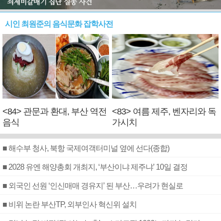
시인 최원준의 음식문화 잡학사전
<84> 관문과 환대, 부산 역전
<83> 여름 제주, 벤자리와 독
음식
가시치
■ 해수부 청사, 북항 국제여객터미널 옆에 선다(종합)
■ 2028 유엔 해양총회 개최지, ‘부산이냐 제주냐’ 10일 결정
■ 외국인 선원 ‘인신매매 경유지’ 된 부산…우려가 현실로
■ 비위 논란 부산TP, 외부인사 혁신위 설치