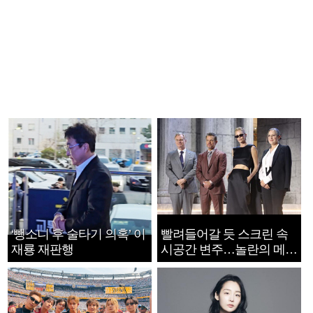
‘뺑소니 후 술타기 의혹’ 이
빨려들어갈 듯 스크린 속
재룡 재판행
시공간 변주…놀란의 메시
지는 ‘전쟁 속죄’