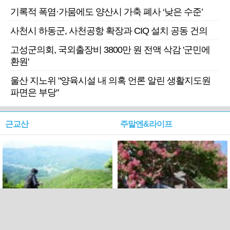
기록적 폭염·가뭄에도 양산시 가축 폐사 ‘낮은 수준’
사천시 하동군, 사천공항 확장과 CIQ 설치 공동 건의
고성군의회, 국외출장비 3800만 원 전액 삭감 '군민에
환원'
울산 지노위 "양육시설 내 의혹 언론 알린 생활지도원
파면은 부당"
근교산
주말엔&라이프
근교산&그너머…상주·문경
폭염보다 더 뜨거워라…100