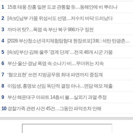
1
15호 태풍 찬홈 일본 도쿄 관통할 듯…동해안에 비 뿌리나
2
[속보] 남부 가뭄 위성서도 선명…저수지 바닥 드러났다
3
까마귀 탓?…폭염 속 부산 북구 986가구 정전
4
[2026 부산청소년극지체험탐험대 현장르포] 3회 : 석탄 탄광촌에서 북극 연구의 중심지로
5
[속보] 부산·김해·울주 ‘경계 단계’…전국 48개 시군 가뭄
6
부산·울산·경남 폭염 속 소나기·비…무더위는 지속
7
‘혐오표현’ 쓰면 지방공무원 최대 파면까지 중징계
8
이임생, 홍명보 선임 독단적 결정 아냐…면담 메모 제출
9
부산 해운대구 아파트 14층서 불…실외기 과열 추정
10
경찰가족 관련 사건 45건…그동안 파악조차 안해