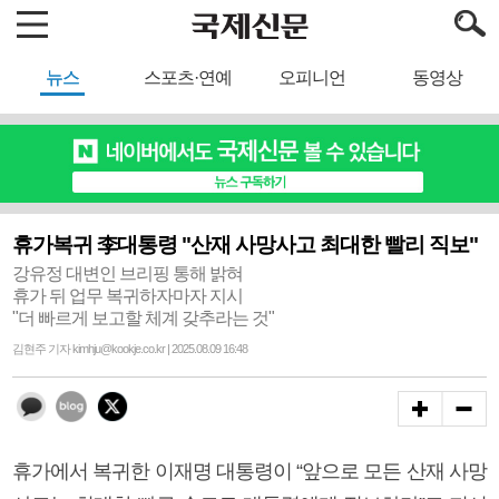
뉴스
스포츠·연예
오피니언
동영상
휴가복귀 李대통령 "산재 사망사고 최대한 빨리 직보"
강유정 대변인 브리핑 통해 밝혀
휴가 뒤 업무 복귀하자마자 지시
"더 빠르게 보고할 체계 갖추라는 것"
김현주 기자 kimhju@kookje.co.kr | 2025.08.09 16:48
휴가에서 복귀한 이재명 대통령이 “앞으로 모든 산재 사망