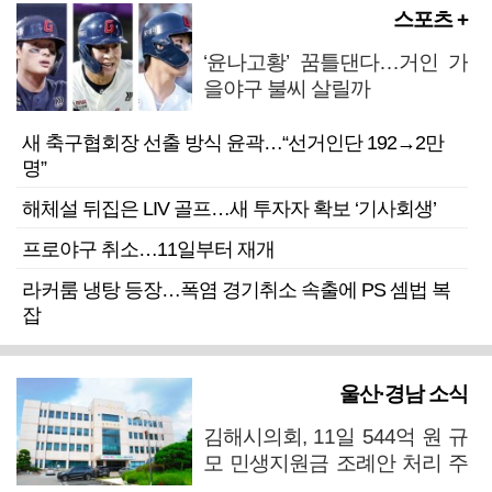
스포츠 +
‘윤나고황’ 꿈틀댄다…거인 가
을야구 불씨 살릴까
새 축구협회장 선출 방식 윤곽…“선거인단 192→2만
명”
해체설 뒤집은 LIV 골프…새 투자자 확보 ‘기사회생’
프로야구 취소…11일부터 재개
라커룸 냉탕 등장…폭염 경기취소 속출에 PS 셈법 복
잡
울산·경남 소식
김해시의회, 11일 544억 원 규
모 민생지원금 조례안 처리 주
목