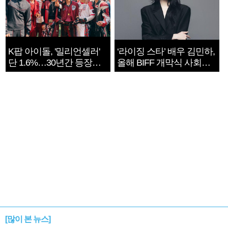
K팝 아이돌, '밀리언셀러'
‘라이징 스타’ 배우 김민하,
단 1.6%…30년간 등장
올해 BIFF 개막식 사회자
1182개팀 전수조사
확정
[많이 본 뉴스]