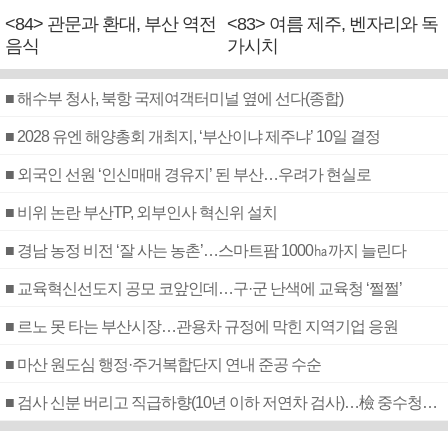
<84> 관문과 환대, 부산 역전
<83> 여름 제주, 벤자리와 독
음식
가시치
■ 해수부 청사, 북항 국제여객터미널 옆에 선다(종합)
■ 2028 유엔 해양총회 개최지, ‘부산이냐 제주냐’ 10일 결정
■ 외국인 선원 ‘인신매매 경유지’ 된 부산…우려가 현실로
■ 비위 논란 부산TP, 외부인사 혁신위 설치
■ 경남 농정 비전 ‘잘 사는 농촌’…스마트팜 1000㏊까지 늘린다
■ 교육혁신선도지 공모 코앞인데…구·군 난색에 교육청 ‘쩔쩔’
■ 르노 못 타는 부산시장…관용차 규정에 막힌 지역기업 응원
■ 마산 원도심 행정·주거복합단지 연내 준공 수순
■ 검사 신분 버리고 직급하향(10년 이하 저연차 검사)…檢 중수청행 기피