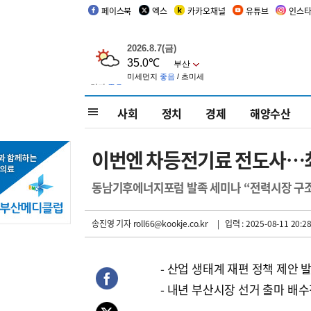
페이스북
엑스
카카오채널
유튜브
인스
사회
정치
경제
해양수산
이번엔 차등전기료 전도사…최
동남기후에너지포럼 발족 세미나 “전력시장 구조
송진영 기자
roll66@kookje.co.kr
| 입력 : 2025-08-11 20:28
- 산업 생태계 재편 정책 제안 
- 내년 부산시장 선거 출마 배