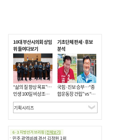
10대 부산시의회 상임
기초단체 판세·후보
위 들여다보기
분석
“삶의 질 향상 목표”…
국힘·진보 승부…“종
민생 100일 비상조치
합운동장 건립” vs “출
면밀 심사
근 공공버스 도입”
6·3 지방선거 브리핑
[전체보기]
민주 광역비례 경선 김정원 1위