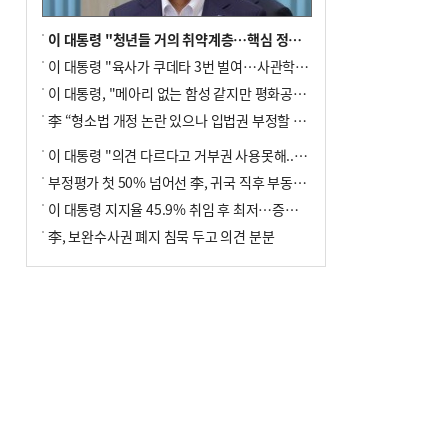
이 대통령 "청년들 거의 취약계층…핵심 정책 재편""
이 대통령 "육사가 쿠데타 3번 벌여…사관학교 통합 신속히 추진"
이 대통령, "메아리 없는 함성 같지만 평화공존책 계속해야"
李 “형소법 개정 논란 있으나 입법권 부정할 만큼은 아냐”(종합)
이 대통령 "의견 다르다고 거부권 사용못해.. 입법권 부정할 상황이라 보기 어려워"
부정평가 첫 50% 넘어선 李, 귀국 직후 부동산·증시 점검(종합)
이 대통령 지지율 45.9% 취임 후 최저…증시 폭락·연임 개헌 논란 영향
李, 보완수사권 폐지 침묵 두고 의견 분분