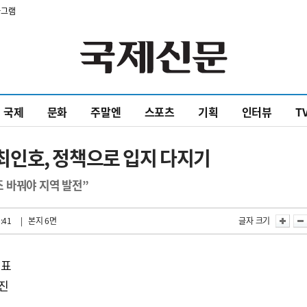
타그램
국제
문화
주말엔
스포츠
기획
인터뷰
T
인호, 정책으로 입지 다지기
 바꿔야 지역 발전”
:41
| 본지 6면
글자 크기
발표
수진