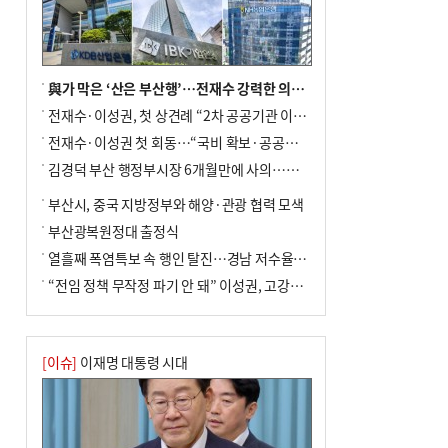
與가 막은 ‘산은 부산행’…전재수 강력한 의지 표명 없인 공염불
전재수·이성권, 첫 상견례 “2차 공공기관 이전 초당 협력”(종합)
전재수·이성권 첫 회동…“국비 확보·공공기관 이전 협력”
김경덕 부산 행정부시장 6개월만에 사의…후임 인선 촉각
부산시, 중국 지방정부와 해양·관광 협력 모색
부산광복원정대 출정식
열흘째 폭염특보 속 행인 탈진…경남 저수율 평년의 절반
“전임 정책 무작정 파기 안 돼” 이성권, 고강도 ‘전재수 견제’ 예고
[이슈]
이재명 대통령 시대