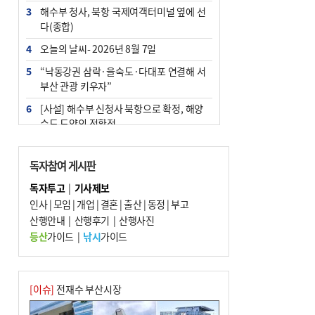
3
해수부 청사, 북항 국제여객터미널 옆에 선
다(종합)
4
오늘의 날씨- 2026년 8월 7일
5
“낙동강권 삼락·을숙도·다대포 연결해 서
부산 관광 키우자”
6
[사설] 해수부 신청사 북항으로 확정, 해양
수도 도약의 전환점
7
피란마을 67년 역사인데…전교생 24명 아
미초 통폐합 기로
독자참여 게시판
8
부울경 주말부터 비소식…‘극한 폭염’ 한풀
독자투고
|
기사제보
꺾일 듯
인사
|
모임
|
개업
|
결혼
|
출산
|
동정
|
부고
9
산행안내
외국인 선원 ‘인신매매 경유지’ 된 부산…
|
산행후기
|
산행사진
우려가 현실로
등산
가이드
|
낚시
가이드
10
부산 청소년 극지탐험대 8인, 열흘간 북극
구석구석 누빈다
[이슈]
전재수 부산시장