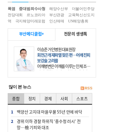
폭염
중대범죄수사청
해양수산부
더불어민주당
전당대회
르노코리아
부산관광
교육혁신선도지
역
극지해양미래포럼
인신매매
UN해양총회
부산메디클럽+
전문의 생생톡
이승준 거인병원 대표원장
회전근개 재파열 잦은 편…어깨 진피
보강술 고려를
어깨병변은 어깨를 이루는 인체 조직
에 발생하는 손상을 말한다. 여기에
는 오십견과 회전근개 증후군, 어깨
의 석회성 힘줄염 등이 있다. 국민건
많이 본 뉴스
강보험에 의하면 어깨병변
종합
정치
경제
사회
스포츠
1
백양산 고지대 마을우물 55년 만에 바닥
2
경위 이하 경찰 하위직 ‘중수청 러시’ 전
망…檢 기피와 대조