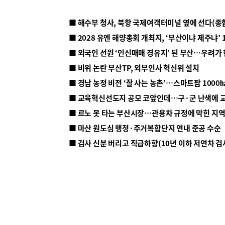
■ 해수부 청사, 북항 국제여객터미널 옆에 선다(종
■ 2028 유엔 해양총회 개최지, ‘부산이냐 제주냐’ 
■ 외국인 선원 ‘인신매매 경유지’ 된 부산…우려가
■ 비위 논란 부산TP, 외부인사 혁신위 설치
■ 르노 못 타는 부산시장…관용차 규정에 막힌 지
■ 마산 원도심 행정·주거복합단지 연내 준공 수순