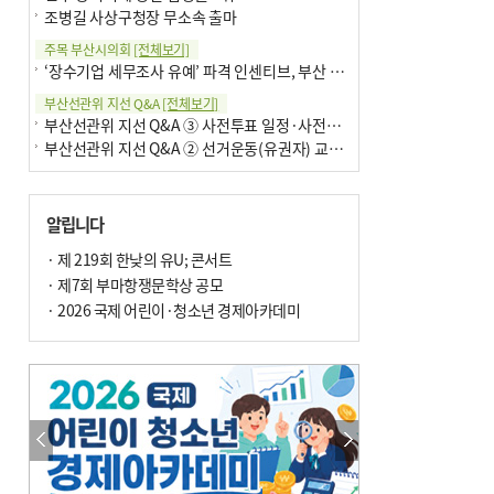
조병길 사상구청장 무소속 출마
주목 부산시의회
[전체보기]
‘장수기업 세무조사 유예’ 파격 인센티브, 부산 유출 막을까
부산선관위 지선 Q&A
[전체보기]
부산선관위 지선 Q&A ③ 사전투표 일정·사전투표함 보관
부산선관위 지선 Q&A ② 선거운동(유권자) 교육감투표용지
알립니다
· 제 219회 한낮의 유U; 콘서트
· 제7회 부마항쟁문학상 공모
· 2026 국제 어린이·청소년 경제아카데미