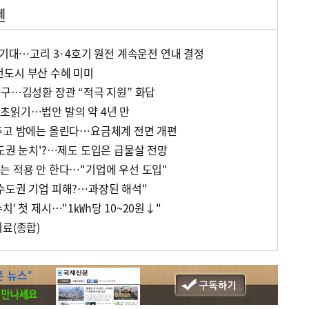
제
 기대…고리 3·4호기 원전 계속운전 연내 결정
도시 부산 수혜 미미
촉구…김성환 장관 “적극 지원” 화답
초읽기…법안 발의 약 4년 만
추고 밤에는 올린다…요금체계 전면 개편
도권 눈치'?…제도 도입은 급물살 전망
는 적용 안 한다…"기업에 우선 도입"
수도권 기업 피해?…과장된 해석"
치' 첫 제시…"1㎾h당 10~20원↓"
료(종합)