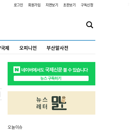
2
로그인
회원가입
지면보기
초판보기
구독신청
V국제
오피니언
부산말사전
오늘
이슈