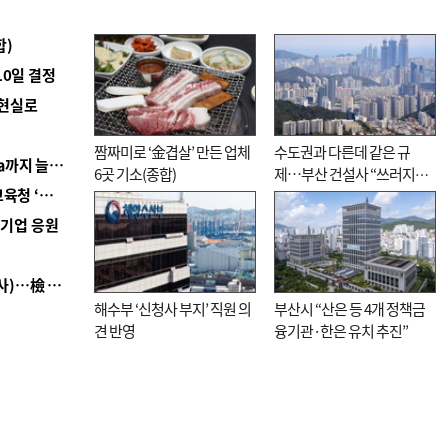
합)
10일 결정
 현실로
짬짜미로 ‘金겹살’ 만든 업체
수도권과 다른데 같은 규
■ 경남 농정 비전 ‘잘 사는 농촌’…스마트팜 1000㏊까지 늘린다
6곳 기소(종합)
제…부산 건설사 “쓰러지기
■ 교육혁신선도지 공모 코앞인데…구·군 난색에 교육청 ‘쩔쩔’
직전”
역기업 응원
■ 검사 신분 버리고 직급하향(10년 이하 저연차 검사)…檢 중수청행 기피
해수부 ‘신청사 부지’ 직원 의
부산시 “산은 등 4개 정책금
견 반영
융기관·한은 유치 추진”