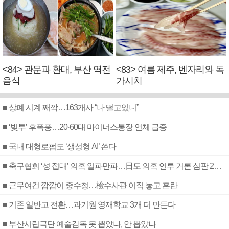
<84> 관문과 환대, 부산 역전
<83> 여름 제주, 벤자리와 독
음식
가시치
■ 상폐 시계 째깍…163개사 “나 떨고있니”
■ ‘빚투’ 후폭풍…20·60대 마이너스통장 연체 급증
■ 국내 대형로펌도 ‘생성형 AI’ 쓴다
■ 축구협회 ‘성 접대’ 의혹 일파만파…日도 의혹 연루 거론 심판 2명 조사
■ 근무여건 깜깜이 중수청…檢수사관 이직 놓고 혼란
■ 기존 일반고 전환…과기원 영재학교 3개 더 만든다
■ 부산시립극단 예술감독 못 뽑았나, 안 뽑았나