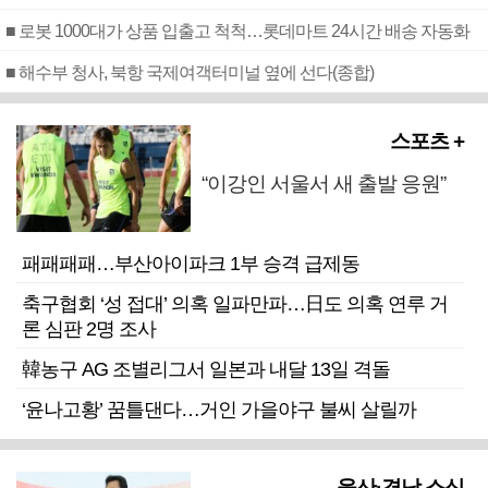
■ 로봇 1000대가 상품 입출고 척척…롯데마트 24시간 배송 자동화
■ 해수부 청사, 북항 국제여객터미널 옆에 선다(종합)
스포츠 +
“이강인 서울서 새 출발 응원”
패패패패…부산아이파크 1부 승격 급제동
축구협회 ‘성 접대’ 의혹 일파만파…日도 의혹 연루 거
론 심판 2명 조사
韓농구 AG 조별리그서 일본과 내달 13일 격돌
‘윤나고황’ 꿈틀댄다…거인 가을야구 불씨 살릴까
울산·경남 소식