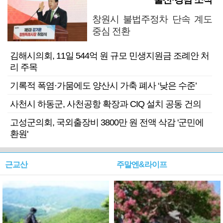
창원시 불법주정차 단속 계도
중심 전환
김해시의회, 11일 544억 원 규모 민생지원금 조례안 처
리 주목
기록적 폭염·가뭄에도 양산시 가축 폐사 ‘낮은 수준’
사천시 하동군, 사천공항 확장과 CIQ 설치 공동 건의
고성군의회, 국외출장비 3800만 원 전액 삭감 '군민에
환원'
근교산
주말엔&라이프