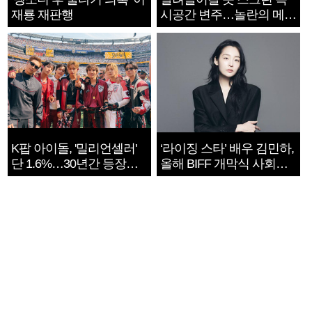
재룡 재판행
시공간 변주…놀란의 메시
지는 ‘전쟁 속죄’
K팝 아이돌, '밀리언셀러'
‘라이징 스타’ 배우 김민하,
단 1.6%…30년간 등장
올해 BIFF 개막식 사회자
1182개팀 전수조사
확정