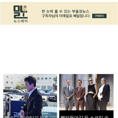
‘뺑소니 후 술타기 의혹’ 이
빨려들어갈 듯 스크린 속