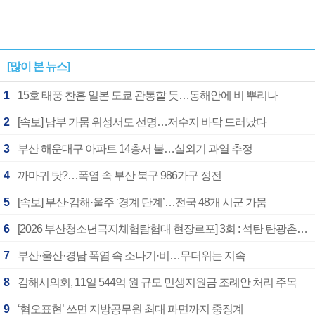
[많이 본 뉴스]
1
15호 태풍 찬홈 일본 도쿄 관통할 듯…동해안에 비 뿌리나
2
[속보] 남부 가뭄 위성서도 선명…저수지 바닥 드러났다
3
부산 해운대구 아파트 14층서 불…실외기 과열 추정
4
까마귀 탓?…폭염 속 부산 북구 986가구 정전
5
[속보] 부산·김해·울주 ‘경계 단계’…전국 48개 시군 가뭄
6
[2026 부산청소년극지체험탐험대 현장르포] 3회 : 석탄 탄광촌에서 북극 연구의 중심지로
7
부산·울산·경남 폭염 속 소나기·비…무더위는 지속
8
김해시의회, 11일 544억 원 규모 민생지원금 조례안 처리 주목
9
‘혐오표현’ 쓰면 지방공무원 최대 파면까지 중징계