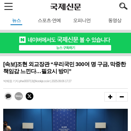
뉴스
스포츠·연예
오피니언
동영상
[속보]조현 외교장관 “우리국민 300여 명 구금, 막중한
책임감 느낀다…필요시 방미”
박혜원 기자 phw000713@kookje.co.kr | 2025.09.06 17:27