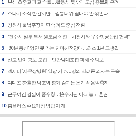
1
부산 초중교 폐교 속출…활용처 못찾아 도심 흉물화 우려
2
소나기 소식 반갑지만…찜통더위·열대야 안 꺾인다
3
창원시 불법주정차 단속 계도 중심 전환
4
“진주시 일부 부서 원도심 이전…사천시와 우주항공산업 협력”
5
‘30분 등산’ 없인 못 가는 천마산전망대…최소 1년 고생길
6
신고 없이 홍보·모집…민간임대조합 피해 주의보
7
엘시티 ‘사무장병원’ 일당 기소…명의 빌려준 의사는 구속
8
다대포 황홀한 낙조와 함께 즐기는 온가족 음악축제
9
근무여건 깜깜이 중수청…檢수사관 이직 놓고 혼란
10
홈플러스 주요매장 영업 재개