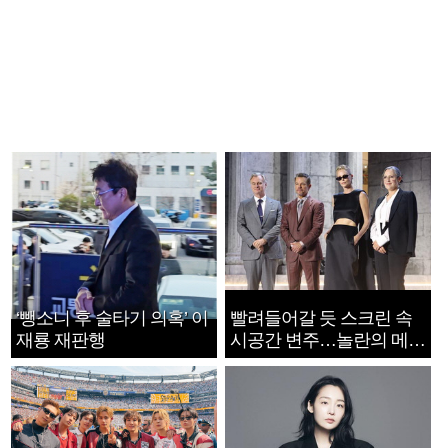
‘뺑소니 후 술타기 의혹’ 이
빨려들어갈 듯 스크린 속
재룡 재판행
시공간 변주…놀란의 메시
지는 ‘전쟁 속죄’