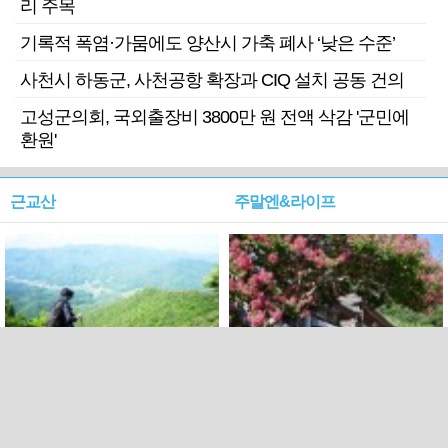
리 주목
기록적 폭염·가뭄에도 양산시 가축 폐사 ‘낮은 수준’
사천시 하동군, 사천공항 확장과 CIQ 설치 공동 건의
고성군의회, 국외출장비 3800만 원 전액 삭감 '군민에
환원'
근교산
주말엔&라이프
근교산&그너머…상주·문경
폭염보다 더 뜨거워라…100
청화산~시루봉
일을 붉게 불태울 ‘선비정신’
피었네