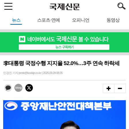
뉴스
스포츠·연예
오피니언
동영상
李대통령 국정수행 지지율 52.0%…3주 연속 하락세
민경진 기자 jnmin@kookje.co.kr | 2025.09.29 08:35