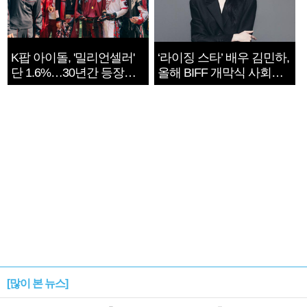
K팝 아이돌, '밀리언셀러'
‘라이징 스타’ 배우 김민하,
단 1.6%…30년간 등장
올해 BIFF 개막식 사회자
1182개팀 전수조사
확정
[많이 본 뉴스]