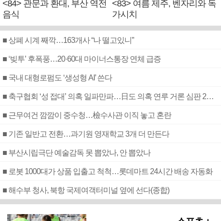
<84> 관문과 환대, 부산 역전
<83> 여름 제주, 벤자리와 독
음식
가시치
■ 상폐 시계 째깍…163개사 “나 떨고있니”
■ ‘빚투’ 후폭풍…20·60대 마이너스통장 연체 급증
■ 국내 대형로펌도 ‘생성형 AI’ 쓴다
■ 축구협회 ‘성 접대’ 의혹 일파만파…日도 의혹 연루 거론 심판 2명 조사
■ 근무여건 깜깜이 중수청…檢수사관 이직 놓고 혼란
■ 기존 일반고 전환…과기원 영재학교 3개 더 만든다
■ 부산시립극단 예술감독 못 뽑았나, 안 뽑았나
■ 로봇 1000대가 상품 입출고 척척…롯데마트 24시간 배송 자동화
■ 해수부 청사, 북항 국제여객터미널 옆에 선다(종합)