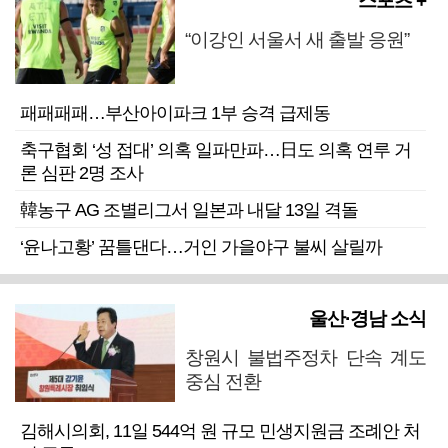
스포츠 +
“이강인 서울서 새 출발 응원”
패패패패…부산아이파크 1부 승격 급제동
축구협회 ‘성 접대’ 의혹 일파만파…日도 의혹 연루 거
론 심판 2명 조사
韓농구 AG 조별리그서 일본과 내달 13일 격돌
‘윤나고황’ 꿈틀댄다…거인 가을야구 불씨 살릴까
울산·경남 소식
창원시 불법주정차 단속 계도
중심 전환
김해시의회, 11일 544억 원 규모 민생지원금 조례안 처