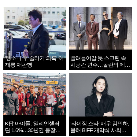
‘뺑소니 후 술타기 의혹’ 이
빨려들어갈 듯 스크린 속
재룡 재판행
시공간 변주…놀란의 메시
지는 ‘전쟁 속죄’
K팝 아이돌, '밀리언셀러'
‘라이징 스타’ 배우 김민하,
단 1.6%…30년간 등장
올해 BIFF 개막식 사회자