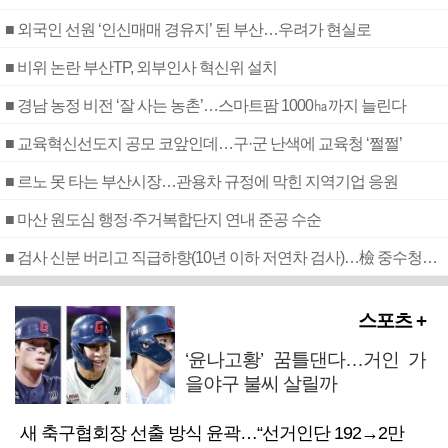
■ 외국인 선원 ‘인신매매 경유지’ 된 부산…우려가 현실로
■ 비위 논란 부산TP, 외부인사 혁신위 설치
■ 경남 농정 비전 ‘잘 사는 농촌’…스마트팜 1000㏊까지 늘린다
■ 교육혁신선도지 공모 코앞인데…구·군 난색에 교육청 ‘쩔쩔’
■ 르노 못 타는 부산시장…관용차 규정에 막힌 지역기업 응원
■ 마산 원도심 행정·주거복합단지 연내 준공 수순
■ 검사 신분 버리고 직급하향(10년 이하 저연차 검사)…檢 중수청행 기피
스포츠 +
‘윤나고황’ 꿈틀댄다…거인 가
을야구 불씨 살릴까
새 축구협회장 선출 방식 윤곽…“선거인단 192→2만