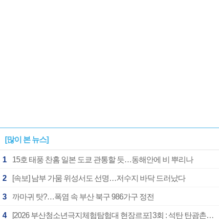
1182개팀 전수조사
확정
[많이 본 뉴스]
1
15호 태풍 찬홈 일본 도쿄 관통할 듯…동해안에 비 뿌리나
2
[속보] 남부 가뭄 위성서도 선명…저수지 바닥 드러났다
3
까마귀 탓?…폭염 속 부산 북구 986가구 정전
4
[2026 부산청소년극지체험탐험대 현장르포] 3회 : 석탄 탄광촌에서 북극 연구의 중심지로