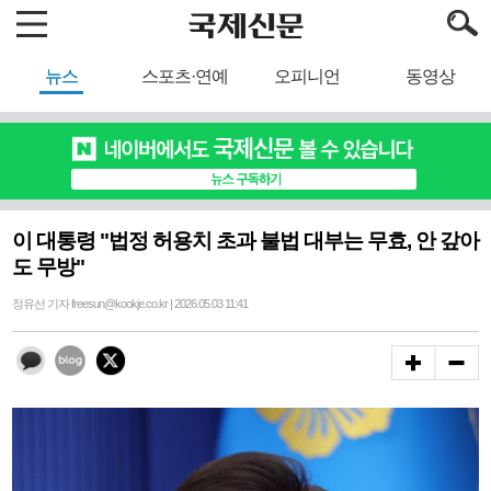
뉴스
스포츠·연예
오피니언
동영상
이 대통령 "법정 허용치 초과 불법 대부는 무효, 안 갚아
도 무방"
정유선 기자 freesun@kookje.co.kr | 2026.05.03 11:41