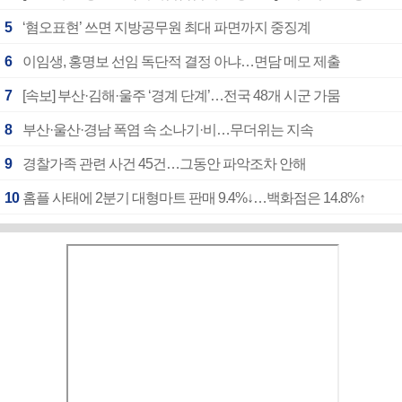
5
‘혐오표현’ 쓰면 지방공무원 최대 파면까지 중징계
6
이임생, 홍명보 선임 독단적 결정 아냐…면담 메모 제출
7
[속보] 부산·김해·울주 ‘경계 단계’…전국 48개 시군 가뭄
8
부산·울산·경남 폭염 속 소나기·비…무더위는 지속
9
경찰가족 관련 사건 45건…그동안 파악조차 안해
10
홈플 사태에 2분기 대형마트 판매 9.4%↓…백화점은 14.8%↑