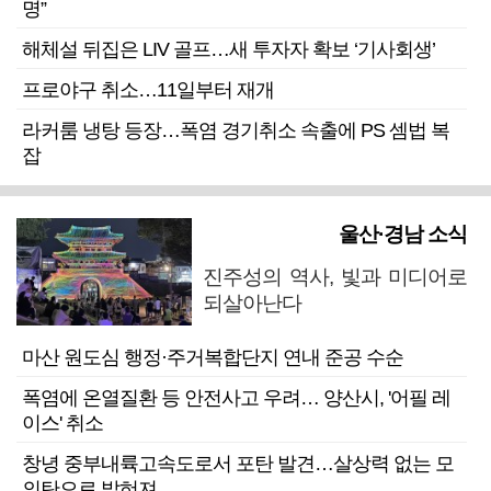
명”
해체설 뒤집은 LIV 골프…새 투자자 확보 ‘기사회생’
프로야구 취소…11일부터 재개
라커룸 냉탕 등장…폭염 경기취소 속출에 PS 셈법 복
잡
울산·경남 소식
진주성의 역사, 빛과 미디어로
되살아난다
마산 원도심 행정·주거복합단지 연내 준공 수순
폭염에 온열질환 등 안전사고 우려… 양산시, '어필 레
이스' 취소
창녕 중부내륙고속도로서 포탄 발견…살상력 없는 모
의탄으로 밝혀져