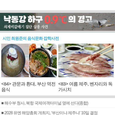
시인 최원준의 음식문화 잡학사전
<84> 관문과 환대, 부산 역전
<83> 여름 제주, 벤자리와 독
음식
가시치
■ 해수부 청사, 북항 국제여객터미널 옆에 선다(종합)
■ 2028 유엔 해양총회 개최지, ‘부산이냐 제주냐’ 10일 결정