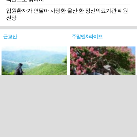
입원환자가 연달아 사망한 울산 한 정신의료기관 폐원
전망
근교산
주말엔&라이프
근교산&그너머…상주·문경
폭염보다 더 뜨거워라…100
청화산~시루봉
일을 붉게 불태울 ‘선비정신’
피었네
PC버전
엑스
페이스북
Copyright ⓒ 2015 All rights reserved by 국제신문