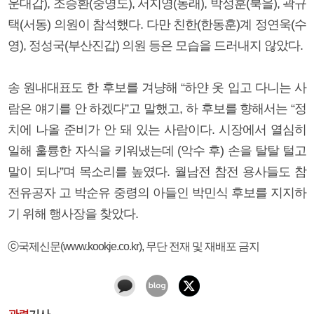
운대갑), 조승환(중영도), 서지영(동래), 박성훈(북을), 곽규
택(서동) 의원이 참석했다. 다만 친한(한동훈)계 정연욱(수
영), 정성국(부산진갑) 의원 등은 모습을 드러내지 않았다.
송 원내대표도 한 후보를 겨냥해 “하얀 옷 입고 다니는 사
람은 얘기를 안 하겠다”고 말했고, 하 후보를 향해서는 “정
치에 나올 준비가 안 돼 있는 사람이다. 시장에서 열심히
일해 훌륭한 자식을 키워냈는데 (악수 후) 손을 탈탈 털고
말이 되나”며 목소리를 높였다. 월남전 참전 용사들도 참
전유공자 고 박순유 중령의 아들인 박민식 후보를 지지하
기 위해 행사장을 찾았다.
ⓒ국제신문(www.kookje.co.kr), 무단 전재 및 재배포 금지