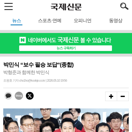
뉴스
스포츠·연예
오피니언
동영상
박민식 “보수 필승 보답”(종합)
박형준과 함께한 박민식
조원호 기자 cho1ho@kookje.co.kr | 2026.05.10 19:56