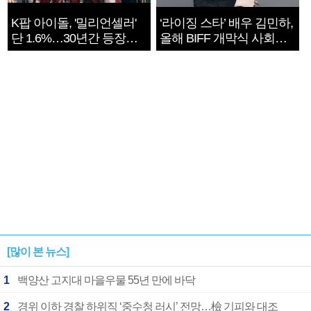
K팝 아이돌, '밀리언셀러'
‘라이징 스타’ 배우 김민하,
단 1.6%…30년간 등장
올해 BIFF 개막식 사회자
1182개팀 전수조사
확정
[많이 본 뉴스]
1
백양산 고지대 마을우물 55년 만에 바닥
2
경위 이하 경찰 하위직 ‘중수청 러시’ 전망…檢 기피와 대조