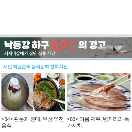
시인 최원준의 음식문화 잡학사전
<84> 관문과 환대, 부산 역전
<83> 여름 제주, 벤자리와 독
음식
가시치