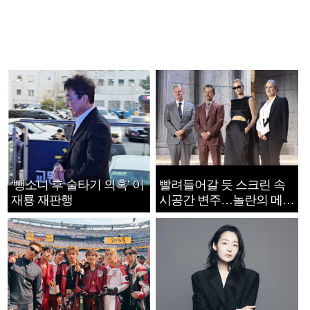
‘뺑소니 후 술타기 의혹’ 이
빨려들어갈 듯 스크린 속
재룡 재판행
시공간 변주…놀란의 메시
지는 ‘전쟁 속죄’