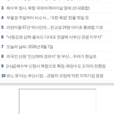
3
해수부 청사, 북항 국제여객터미널 옆에 선다(종합)
4
부울경 주말부터 비소식…‘극한 폭염’ 한풀 꺾일 듯
5
피란마을 67년 역사인데…전교생 24명 아미초 통폐합 기로
6
“낙동강권 삼락·을숙도·다대포 연결해 서부산 관광 키우자”
7
오늘의 날씨- 2026년 8월 7일
8
외국인 선원 ‘인신매매 경유지’ 된 부산…우려가 현실로
9
[사설] 해수부 신청사 북항으로 확정, 해양수도 도약의 전환점
10
르노 못 타는 부산시장…관용차 규정에 막힌 지역기업 응원