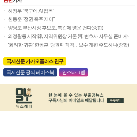
관련
기사
하정우 “북구에 AI 접목”
한동훈 “정권 폭주 제어”
양당도 부산시장 후보도, 북갑에 명운 건다(종합)
의정활동 시작 韓, 지역위원장 거론 河, 변호사 사무실 준비 朴
‘화려한 귀환’ 한동훈, 당권파 직격…보수 개편 주도하나(종합)
국제신문 카카오플러스 친구
국제신문 공식 페이스북
인스타그램