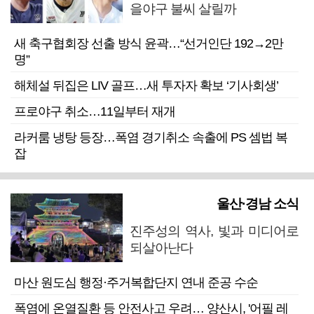
을야구 불씨 살릴까
새 축구협회장 선출 방식 윤곽…“선거인단 192→2만
명”
해체설 뒤집은 LIV 골프…새 투자자 확보 ‘기사회생’
프로야구 취소…11일부터 재개
라커룸 냉탕 등장…폭염 경기취소 속출에 PS 셈법 복
잡
울산·경남 소식
진주성의 역사, 빛과 미디어로
되살아난다
마산 원도심 행정·주거복합단지 연내 준공 수순
폭염에 온열질환 등 안전사고 우려… 양산시, '어필 레