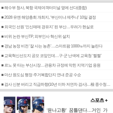
■ 해수부 청사, 북항 국제여객터미널 옆에 선다(종합)
■ 2028 유엔 해양총회 개최지, ‘부산이냐 제주냐’ 10일 결정
■ 외국인 선원 ‘인신매매 경유지’ 된 부산…우려가 현실로
■ 비위 논란 부산TP, 외부인사 혁신위 설치
■ 경남 농정 비전 ‘잘 사는 농촌’…스마트팜 1000㏊까지 늘린다
■ 교육혁신선도지 공모 코앞인데…구·군 난색에 교육청 ‘쩔쩔’
■ 르노 못 타는 부산시장…관용차 규정에 막힌 지역기업 응원
■ 마산 원도심 행정·주거복합단지 연내 준공 수순
■ 검사 신분 버리고 직급하향(10년 이하 저연차 검사)…檢 중수청행 기피
스포츠 +
‘윤나고황’ 꿈틀댄다…거인 가