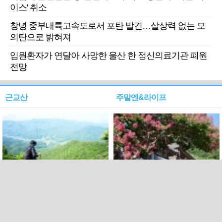
이스' 취소
창녕 중부내륙고속도로서 포탄 발견…살상력 없는 모
의탄으로 밝혀져
입원환자가 연달아 사망한 울산 한 정신의료기관 폐원
전망
근교산
주말엔&라이프
근교산&그너머…상주·문경
폭염보다 더 뜨거워라…100
청화산~시루봉
일을 붉게 불태울 ‘선비정신’
피었네