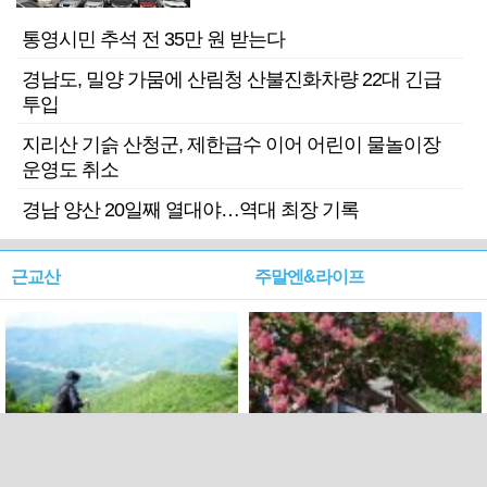
기 검거
통영시민 추석 전 35만 원 받는다
경남도, 밀양 가뭄에 산림청 산불진화차량 22대 긴급
투입
지리산 기슭 산청군, 제한급수 이어 어린이 물놀이장
운영도 취소
경남 양산 20일째 열대야…역대 최장 기록
근교산
주말엔&라이프
근교산&그너머…상주·문경
폭염보다 더 뜨거워라…100