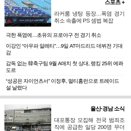
스포츠 +
라커룸 냉탕 등장…폭염 경기
취소 속출에 PS 셈법 복잡
극한 폭염에…초유의 프로야구 전 경기 취소
이강인 “아우파 알레티”…9일 AT마드리드 데뷔전 기대
감
감독 없는 韓축구팀 9월 A매치 첫 상대, 랭킹 25위 에콰
도르
“성공은 자이언츠서” 이정후, 멀티홈런으로 트레이드
설 날렸다
울산·경남 소식
대포통장 모집해 전국 범죄조
직에 공급한 일당 200명 무더