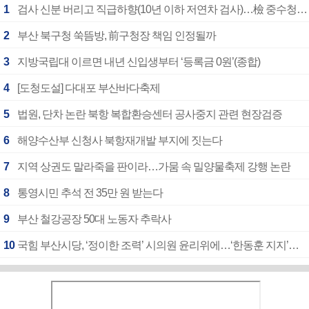
1
검사 신분 버리고 직급하향(10년 이하 저연차 검사)…檢 중수청행 기피
2
부산 북구청 쑥뜸방, 前구청장 책임 인정될까
3
지방국립대 이르면 내년 신입생부터 ‘등록금 0원’(종합)
4
[도청도설] 다대포 부산바다축제
5
법원, 단차 논란 북항 복합환승센터 공사중지 관련 현장검증
6
해양수산부 신청사 북항재개발 부지에 짓는다
7
지역 상권도 말라죽을 판이라…가뭄 속 밀양물축제 강행 논란
8
통영시민 추석 전 35만 원 받는다
9
부산 철강공장 50대 노동자 추락사
10
국힘 부산시당, ‘정이한 조력’ 시의원 윤리위에…‘한동훈 지지’도 신고접수