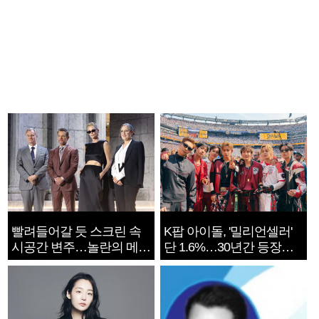
빨려들어갈 듯 스크린 속
K팝 아이돌, '밀리언셀러'
시공간 변주…놀란의 메시
단 1.6%…30년간 등장
지는 ‘전쟁 속죄’
1182개팀 전수조사