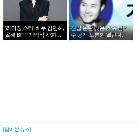
‘라이징 스타’ 배우 김민하,
친일 논란 빚은 가수 남인
올해 BIFF 개막식 사회자
수 공개 토론회 열린다.
확정
[많이 본 뉴스]