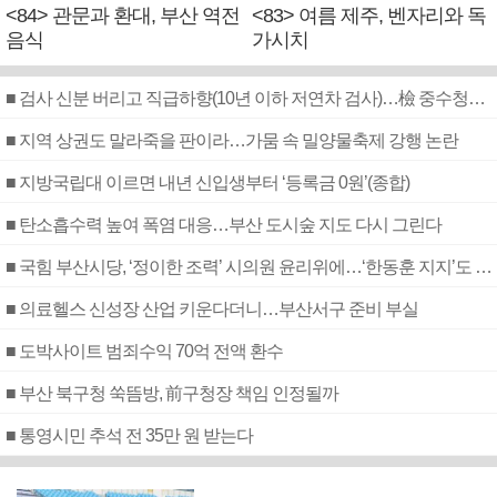
<84> 관문과 환대, 부산 역전
<83> 여름 제주, 벤자리와 독
음식
가시치
■ 검사 신분 버리고 직급하향(10년 이하 저연차 검사)…檢 중수청행 기피
■ 지역 상권도 말라죽을 판이라…가뭄 속 밀양물축제 강행 논란
■ 지방국립대 이르면 내년 신입생부터 ‘등록금 0원’(종합)
■ 탄소흡수력 높여 폭염 대응…부산 도시숲 지도 다시 그린다
■ 국힘 부산시당, ‘정이한 조력’ 시의원 윤리위에…‘한동훈 지지’도 신고접수
■ 의료헬스 신성장 산업 키운다더니…부산서구 준비 부실
■ 도박사이트 범죄수익 70억 전액 환수
■ 부산 북구청 쑥뜸방, 前구청장 책임 인정될까
■ 통영시민 추석 전 35만 원 받는다