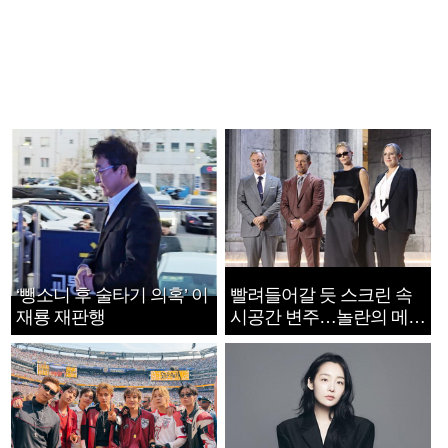
‘뺑소니 후 술타기 의혹’ 이
빨려들어갈 듯 스크린 속
재룡 재판행
시공간 변주…놀란의 메시
지는 ‘전쟁 속죄’