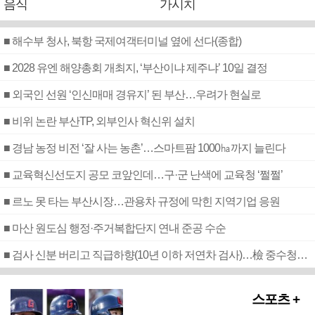
음식
가시치
■ 해수부 청사, 북항 국제여객터미널 옆에 선다(종합)
■ 2028 유엔 해양총회 개최지, ‘부산이냐 제주냐’ 10일 결정
■ 외국인 선원 ‘인신매매 경유지’ 된 부산…우려가 현실로
■ 비위 논란 부산TP, 외부인사 혁신위 설치
■ 경남 농정 비전 ‘잘 사는 농촌’…스마트팜 1000㏊까지 늘린다
■ 교육혁신선도지 공모 코앞인데…구·군 난색에 교육청 ‘쩔쩔’
■ 르노 못 타는 부산시장…관용차 규정에 막힌 지역기업 응원
■ 마산 원도심 행정·주거복합단지 연내 준공 수순
■ 검사 신분 버리고 직급하향(10년 이하 저연차 검사)…檢 중수청행 기피
스포츠 +