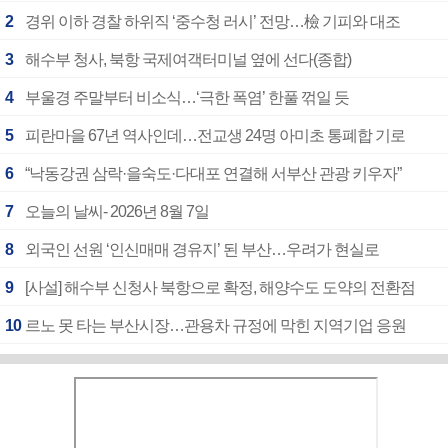
2
경위 이하 경찰 하위직 ‘중수청 러시’ 전망…檢 기피와 대조
3
해수부 청사, 북항 국제여객터미널 옆에 선다(종합)
4
부울경 주말부터 비소식…‘극한 폭염’ 한풀 꺾일 듯
5
피란마을 67년 역사인데…전교생 24명 아미초 통폐합 기로
6
“낙동강권 삼락·을숙도·다대포 연결해 서부산 관광 키우자”
7
오늘의 날씨- 2026년 8월 7일
8
외국인 선원 ‘인신매매 경유지’ 된 부산…우려가 현실로
9
[사설] 해수부 신청사 북항으로 확정, 해양수도 도약의 전환점
10
르노 못 타는 부산시장…관용차 규정에 막힌 지역기업 응원