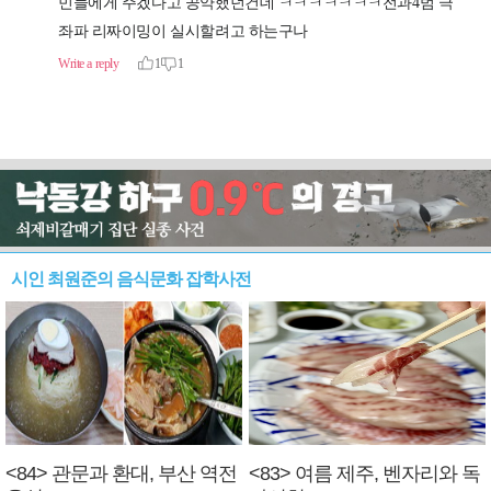
시인 최원준의 음식문화 잡학사전
<84> 관문과 환대, 부산 역전
<83> 여름 제주, 벤자리와 독