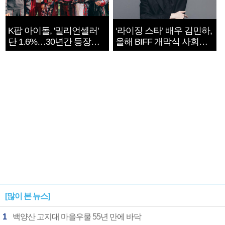
K팝 아이돌, '밀리언셀러'
‘라이징 스타’ 배우 김민하,
단 1.6%…30년간 등장
올해 BIFF 개막식 사회자
1182개팀 전수조사
확정
[많이 본 뉴스]
1
백양산 고지대 마을우물 55년 만에 바닥