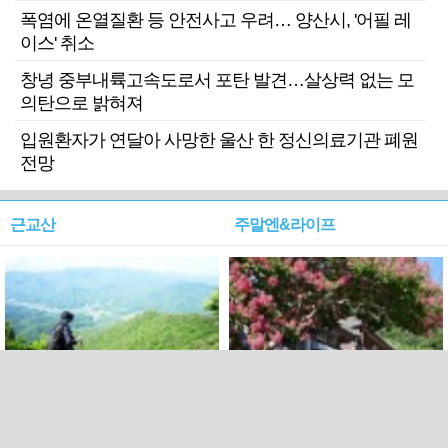
폭염에 온열질환 등 안전사고 우려… 양산시, '어필 레
이스' 취소
창녕 중부내륙고속도로서 포탄 발견…살상력 없는 모
의탄으로 밝혀져
입원환자가 연달아 사망한 울산 한 정신의료기관 폐원
전망
근교산
주말엔&라이프
근교산&그너머…상주·문경
폭염보다 더 뜨거워라…100
청화산~시루봉
일을 붉게 불태울 ‘선비정신’