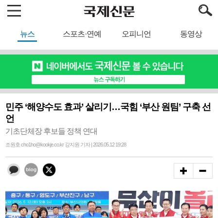
뉴스
스포츠·연예
오피니언
동영상
민주 ‘해양수도 효과’ 살리기…국힘 ‘부산 원팀’ 구축 선
언
기초단체장 후보들 정책 연대
조원호 cho1ho@kookje.co.kr 강지원 기자 | 2026.05.12 19:28