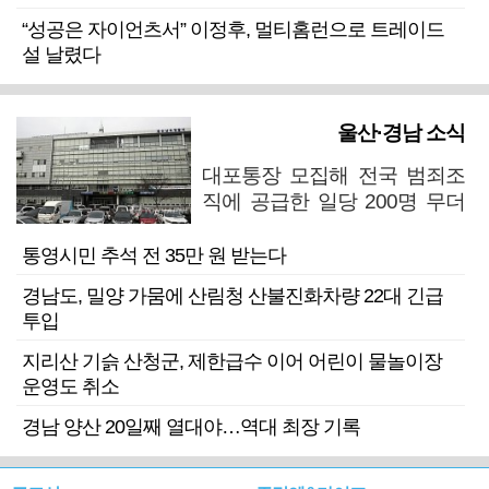
“성공은 자이언츠서” 이정후, 멀티홈런으로 트레이드
설 날렸다
울산·경남 소식
대포통장 모집해 전국 범죄조
직에 공급한 일당 200명 무더
기 검거
통영시민 추석 전 35만 원 받는다
경남도, 밀양 가뭄에 산림청 산불진화차량 22대 긴급
투입
지리산 기슭 산청군, 제한급수 이어 어린이 물놀이장
운영도 취소
경남 양산 20일째 열대야…역대 최장 기록