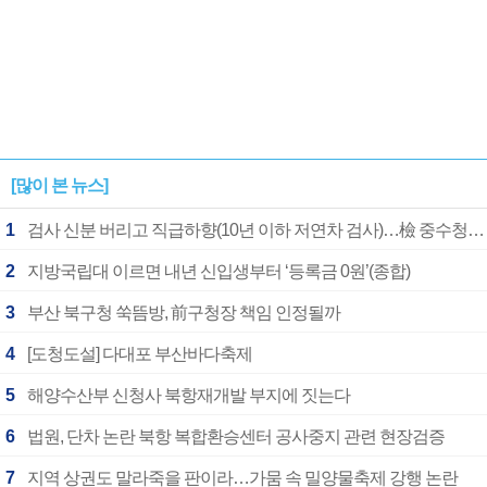
[많이 본 뉴스]
1
검사 신분 버리고 직급하향(10년 이하 저연차 검사)…檢 중수청행 기피
2
지방국립대 이르면 내년 신입생부터 ‘등록금 0원’(종합)
3
부산 북구청 쑥뜸방, 前구청장 책임 인정될까
4
[도청도설] 다대포 부산바다축제
5
해양수산부 신청사 북항재개발 부지에 짓는다
6
법원, 단차 논란 북항 복합환승센터 공사중지 관련 현장검증
7
지역 상권도 말라죽을 판이라…가뭄 속 밀양물축제 강행 논란