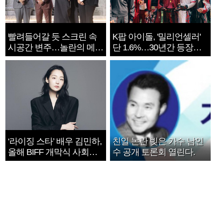
빨려들어갈 듯 스크린 속
K팝 아이돌, '밀리언셀러'
시공간 변주…놀란의 메시
단 1.6%…30년간 등장
지는 ‘전쟁 속죄’
1182개팀 전수조사
‘라이징 스타’ 배우 김민하,
친일 논란 빚은 가수 남인
올해 BIFF 개막식 사회자
수 공개 토론회 열린다.
확정