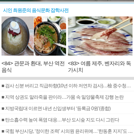
시인 최원준의 음식문화 잡학사전
<84> 관문과 환대, 부산 역전
<83> 여름 제주, 벤자리와 독
음식
가시치
■ 검사 신분 버리고 직급하향(10년 이하 저연차 검사)…檢 중수청행 기피
■ 지역 상권도 말라죽을 판이라…가뭄 속 밀양물축제 강행 논란
■ 지방국립대 이르면 내년 신입생부터 ‘등록금 0원’(종합)
■ 탄소흡수력 높여 폭염 대응…부산 도시숲 지도 다시 그린다
■ 국힘 부산시당, ‘정이한 조력’ 시의원 윤리위에…‘한동훈 지지’도 신고접수