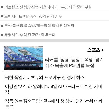
■ 의료헬스 신성장 산업 키운다더니…부산서구 준비 부실
■ 도박사이트 범죄수익 70억 전액 환수
■ 부산 북구청 쑥뜸방, 前구청장 책임 인정될까
■ 통영시민 추석 전 35만 원 받는다
스포츠 +
라커룸 냉탕 등장…폭염 경기
취소 속출에 PS 셈법 복잡
극한 폭염에…초유의 프로야구 전 경기 취소
이강인 “아우파 알레티”…9일 AT마드리드 데뷔전 기대
감
감독 없는 韓축구팀 9월 A매치 첫 상대, 랭킹 25위 에콰
도르