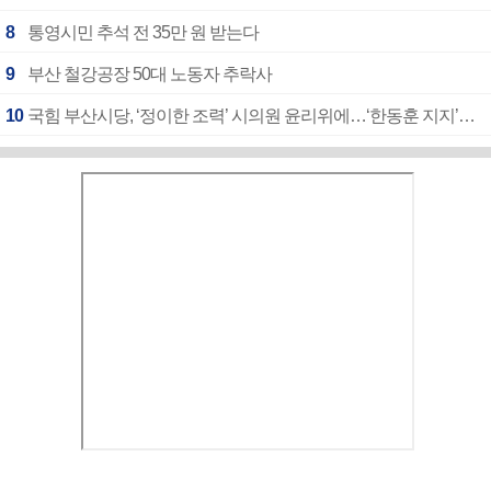
8
통영시민 추석 전 35만 원 받는다
9
부산 철강공장 50대 노동자 추락사
10
국힘 부산시당, ‘정이한 조력’ 시의원 윤리위에…‘한동훈 지지’도 신고접수