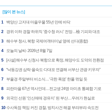
[많이 본 뉴스]
1
백양산 고지대 마을우물 55년 만에 바닥
2
경위 이하 경찰 하위직 ‘중수청 러시’ 전망…檢 기피와 대조
3
해수부 청사, 북항 국제여객터미널 옆에 선다(종합)
4
오늘의 날씨- 2026년 8월 7일
5
[사설] 해수부 신청사 북항으로 확정, 해양수도 도약의 전환점
6
“낙동강권 삼락·을숙도·다대포 연결해 서부산 관광 키우자”
7
부울경 주말부터 비소식…‘극한 폭염’ 한풀 꺾일 듯
8
피란마을 67년 역사인데…전교생 24명 아미초 통폐합 기로
9
외국인 선원 ‘인신매매 경유지’ 된 부산…우려가 현실로
10
수사독점 책임 커진 경찰, 방치사건 해결 부랴부랴 속도전