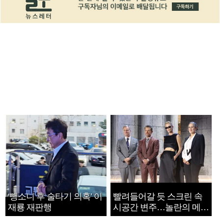
‘뺑소니 후 술타기 의혹’ 이
빨려들어갈 듯 스크린 속
재룡 재판행
시공간 변주…놀란의 메시
지는 ‘전쟁 속죄’