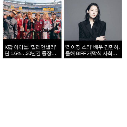
K팝 아이돌, '밀리언셀러'
‘라이징 스타’ 배우 김민하,
단 1.6%…30년간 등장
올해 BIFF 개막식 사회자
1182개팀 전수조사
확정