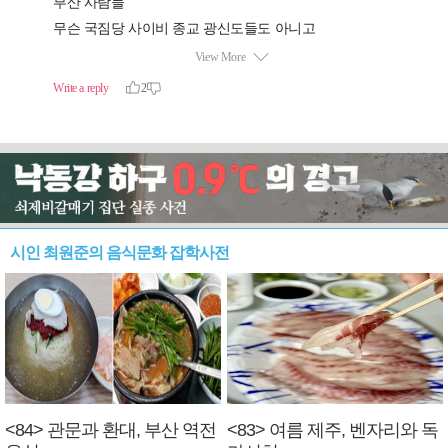
시인 최원준의 음식문화 잡학사전
<84> 관문과 환대, 부산 역전
<83> 여름 제주, 벤자리와 독