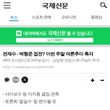
뉴스
스포츠·연예
오피니언
동영상
전재수 - 박형준 접전? 이번 주말 여론추이 촉각
ARS 조사방식 田 9.9%p 앞서…상담원 면접선 朴 2%p차 추격
박호걸 기자 rafael@kookje.co.kr | 2026.05.13 19:49
- 샤이보수 등 지지층 결집 관측
- 토론회 ‘말실수’ 등 변수될 듯