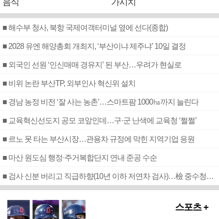
음식
가시치
■ 해수부 청사, 북항 국제여객터미널 옆에 선다(종합)
■ 2028 유엔 해양총회 개최지, ‘부산이냐 제주냐’ 10일 결정
■ 외국인 선원 ‘인신매매 경유지’ 된 부산…우려가 현실로
■ 비위 논란 부산TP, 외부인사 혁신위 설치
■ 경남 농정 비전 ‘잘 사는 농촌’…스마트팜 1000㏊까지 늘린다
■ 교육혁신선도지 공모 코앞인데…구·군 난색에 교육청 ‘쩔쩔’
■ 르노 못 타는 부산시장…관용차 규정에 막힌 지역기업 응원
■ 마산 원도심 행정·주거복합단지 연내 준공 수순
■ 검사 신분 버리고 직급하향(10년 이하 저연차 검사)…檢 중수청행 기피
스포츠 +