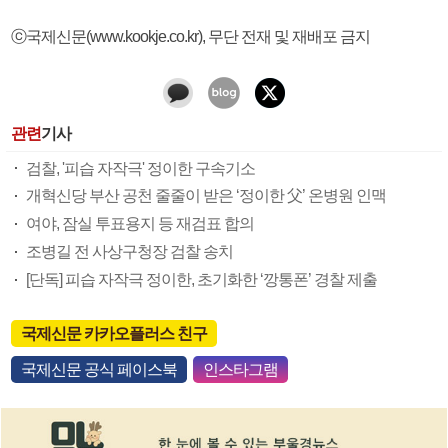
ⓒ국제신문(www.kookje.co.kr), 무단 전재 및 재배포 금지
관련
기사
검찰, '피습 자작극' 정이한 구속기소
개혁신당 부산 공천 줄줄이 받은 ‘정이한 父’ 온병원 인맥
여야, 잠실 투표용지 등 재검표 합의
조병길 전 사상구청장 검찰 송치
[단독] 피습 자작극 정이한, 초기화한 ‘깡통폰’ 경찰 제출
국제신문 카카오플러스 친구
국제신문 공식 페이스북
인스타그램