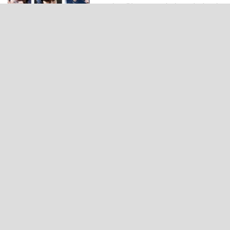
‘윤나고황’ 꿈틀댄다…거인 가
을야구 불씨 살릴까
새 축구협회장 선출 방식 윤곽…“선거인단 192→2만
명”
해체설 뒤집은 LIV 골프…새 투자자 확보 ‘기사회생’
프로야구 취소…11일부터 재개
라커룸 냉탕 등장…폭염 경기취소 속출에 PS 셈법 복
잡
울산·경남 소식
진주성의 역사, 빛과 미디어로
되살아난다
마산 원도심 행정·주거복합단지 연내 준공 수순