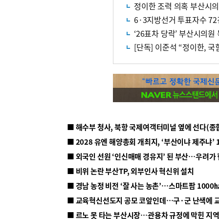
정이한 조력 의혹 부산시의
6·3지방선거 투표자수 72
‘26표차 당락’ 부산시의원
[단독] 이준석 “정이한, 
■ 해수부 청사, 북항 국제여객터미널 옆에 선다(종
■ 2028 유엔 해양총회 개최지, ‘부산이냐 제주냐’ 
■ 외국인 선원 ‘인신매매 경유지’ 된 부산…우려가
■ 비위 논란 부산TP, 외부인사 혁신위 설치
■ 르노 못 타는 부산시장…관용차 규정에 막힌 지