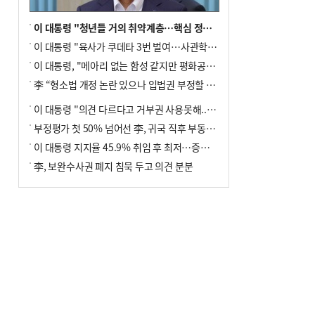
이 대통령 "청년들 거의 취약계층…핵심 정책 재편""
이 대통령 "육사가 쿠데타 3번 벌여…사관학교 통합 신속히 추진"
이 대통령, "메아리 없는 함성 같지만 평화공존책 계속해야"
李 “형소법 개정 논란 있으나 입법권 부정할 만큼은 아냐”(종합)
이 대통령 "의견 다르다고 거부권 사용못해.. 입법권 부정할 상황이라 보기 어려워"
부정평가 첫 50% 넘어선 李, 귀국 직후 부동산·증시 점검(종합)
이 대통령 지지율 45.9% 취임 후 최저…증시 폭락·연임 개헌 논란 영향
李, 보완수사권 폐지 침묵 두고 의견 분분