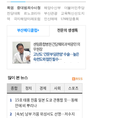
폭염
중대범죄수사청
해양수산부
더불어민주당
전당대회
르노코리아
부산관광
교육혁신선도지
역
극지해양미래포럼
인신매매
UN해양총회
부산메디클럽+
전문의 생생톡
센텀종합병원 간담췌외과 박광민 의
무원장
고난도 ‘간문부 담관암’ 수술…높은
숙련도와 협진 필수
간문부 담관암(클라츠킨 종양)은 좌
우 간에서 나오는, 담관(담즙 배출 경
로)이 합쳐지는 부위인 ‘간문부(肝門
많이 본 뉴스
部)’에 생기는 악성 종양이다. 간동맥
문맥 림프절 담
종합
정치
경제
사회
스포츠
1
15호 태풍 찬홈 일본 도쿄 관통할 듯…동해
안에 비 뿌리나
2
[속보] 남부 가뭄 위성서도 선명…저수지