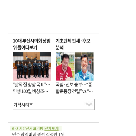
10대 부산시의회 상임
기초단체 판세·후보
위 들여다보기
분석
“삶의 질 향상 목표”…
국힘·진보 승부…“종
민생 100일 비상조치
합운동장 건립” vs “출
면밀 심사
근 공공버스 도입”
6·3 지방선거 브리핑
[전체보기]
민주 광역비례 경선 김정원 1위