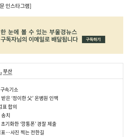
문 인스타그램]
거
,
부산
한 구속기소
받은 ‘정이한 父’ 온병원 인맥
검표 합의
 송치
 초기화한 ‘깡통폰’ 경찰 제출
검표…사진 찍는 전한길