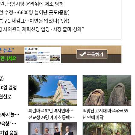
원, 국힘시당 윤리위에 제소 당해
건 수정…6600명 늘어난 곳도(종합)
 북구1 재검표…이변은 없었다(종합)
국힘 시의원과 개혁신당 입당·시장 출마 상의”
합)
10일 결정
 현실로
피란마을 67년 역사인데…
백양산 고지대 마을우물 55
■ 경남 농정 비전 ‘잘 사는 농촌’…스마트팜 1000㏊까지 늘린다
전교생 24명 아미초 통폐합
년 만에 바닥
■ 교육혁신선도지 공모 코앞인데…구·군 난색에 교육청 ‘쩔쩔’
기로
역기업 응원