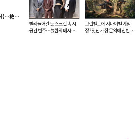
■ 검사 신분 버리고 직급하향(10년 이하 저연차 검사)…檢 중수청행 기피
빨려들어갈 듯 스크린 속 시
그린벨트에 서바이벌 게임
공간 변주…놀란의 메시지
장? 잇단 개장 문의에 찬반 논
는 ‘전쟁 속죄’
쟁