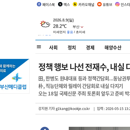
페이스북
엑스
카카오채널
유튜브
인스
사회
정치
경제
해양수산
정책 행보 나선 전재수, 내실
田, 한병도 원내대표 등과 정책간담회...동남권
朴, 직능단체와 릴레이 간담회로 내실 다지기
오는 18일 국제신문 주최 토론회 앞두고 준비 박
강지원 기자
g1kang@kookje.co.kr
| 입력 : 2026-05-15 13: