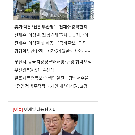
차 안해
與가 막은 ‘산은 부산행’…전재수 강력한 의지 표명 없인 공염불
전재수·이성권, 첫 상견례 “2차 공공기관 이전 초당 협력”(종합)
전재수·이성권 첫 회동…“국비 확보·공공기관 이전 협력”
김경덕 부산 행정부시장 6개월만에 사의…후임 인선 촉각
부산시, 중국 지방정부와 해양·관광 협력 모색
부산광복원정대 출정식
열흘째 폭염특보 속 행인 탈진…경남 저수율 평년의 절반
“전임 정책 무작정 파기 안 돼” 이성권, 고강도 ‘전재수 견제’ 예고
[이슈]
이재명 대통령 시대