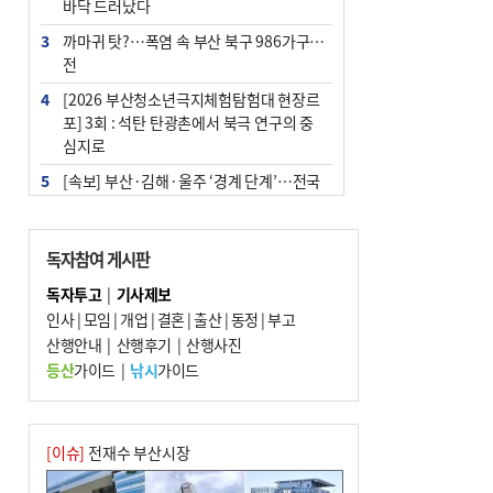
바닥 드러났다
3
까마귀 탓?…폭염 속 부산 북구 986가구 정
전
4
[2026 부산청소년극지체험탐험대 현장르
포] 3회 : 석탄 탄광촌에서 북극 연구의 중
심지로
5
[속보] 부산·김해·울주 ‘경계 단계’…전국
48개 시군 가뭄
6
부산·울산·경남 폭염 속 소나기·비…무더
독자참여 게시판
위는 지속
독자투고
|
기사제보
7
‘혐오표현’ 쓰면 지방공무원 최대 파면까지
인사
|
모임
|
개업
|
결혼
|
출산
|
동정
|
부고
중징계
산행안내
|
산행후기
|
산행사진
8
이임생, 홍명보 선임 독단적 결정 아냐…면
등산
가이드
|
낚시
가이드
담 메모 제출
9
부산 해운대구 아파트 14층서 불…실외기
과열 추정
[이슈]
전재수 부산시장
10
경찰가족 관련 사건 45건…그동안 파악조