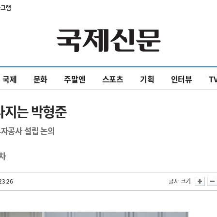
타그램
국제
문화
주말엔
스포츠
기획
인터뷰
T
 다지는 박형준
투자공사 설립 논의
차
23:26
글자 크기