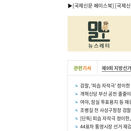
▶
[국제신문 페이스북]
[국제신
관련
기사
제9회 지방선
검찰, '피습 자작극' 정이
개혁신당 부산 공천 줄줄이 
여야, 잠실 투표용지 등 재
조병길 전 사상구청장 검찰
[단독] 피습 자작극 정이한,
44표차 통영시장 선거 재