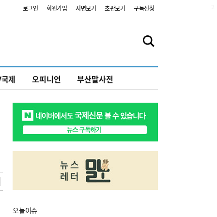
2
로그인
회원가입
지면보기
초판보기
구독신청
V국제
오피니언
부산말사전
오늘
이슈