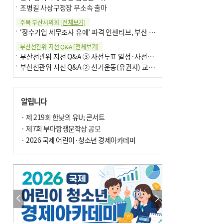
조병길 사상구청장 무소속 출마
주목 부산시의회
[전체보기]
‘장수기업 세무조사 유예’ 파격 인센티브, 부산 유출 막을까
부산선관위 지선 Q&A
[전체보기]
부산선관위 지선 Q&A ③ 사전투표 일정·사전투표함 보관
부산선관위 지선 Q&A ② 선거운동(유권자) 교육감투표용지
알립니다
· 제 219회 한낮의 유U; 콘서트
· 제7회 부마항쟁문학상 공모
· 2026 국제 어린이·청소년 경제아카데미