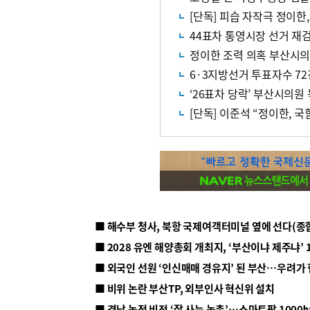
[단독] 피습 자작극 정이한,
44표차 통영시장 선거 재
정이한 조력 의혹 부산시의
6·3지방선거 투표자수 72
‘26표차 당락’ 부산시의원
[단독] 이준석 “정이한, 
■ 해수부 청사, 북항 국제여객터미널 옆에 선다(종
■ 2028 유엔 해양총회 개최지, ‘부산이냐 제주냐’ 
■ 외국인 선원 ‘인신매매 경유지’ 된 부산…우려가
■ 비위 논란 부산TP, 외부인사 혁신위 설치