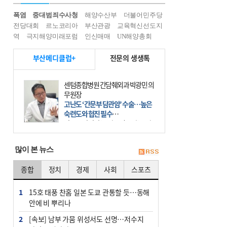
폭염
중대범죄수사청
해양수산부
더불어민주당
전당대회
르노코리아
부산관광
교육혁신선도지
역
극지해양미래포럼
인신매매
UN해양총회
부산메디클럽+
전문의 생생톡
센텀종합병원 간담췌외과 박광민 의
무원장
고난도 ‘간문부 담관암’ 수술…높은
숙련도와 협진 필수
간문부 담관암(클라츠킨 종양)은 좌
우 간에서 나오는, 담관(담즙 배출 경
로)이 합쳐지는 부위인 ‘간문부(肝門
많이 본 뉴스
部)’에 생기는 악성 종양이다. 간동맥
문맥 림프절 담
종합
정치
경제
사회
스포츠
1
15호 태풍 찬홈 일본 도쿄 관통할 듯…동해
안에 비 뿌리나
2
[속보] 남부 가뭄 위성서도 선명…저수지