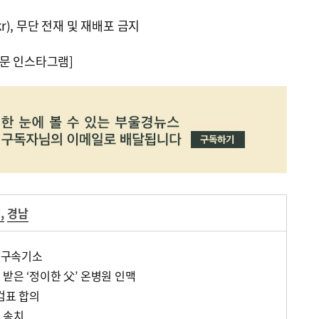
kr), 무단 전재 및 재배포 금지
문 인스타그램]
거
,
경남
한 구속기소
받은 ‘정이한 父’ 온병원 인맥
검표 합의
 송치