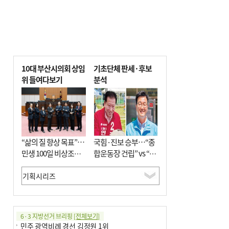
10대 부산시의회 상임
기초단체 판세·후보
위 들여다보기
분석
“삶의 질 향상 목표”…
국힘·진보 승부…“종
민생 100일 비상조치
합운동장 건립” vs “출
면밀 심사
근 공공버스 도입”
6·3 지방선거 브리핑
[전체보기]
민주 광역비례 경선 김정원 1위