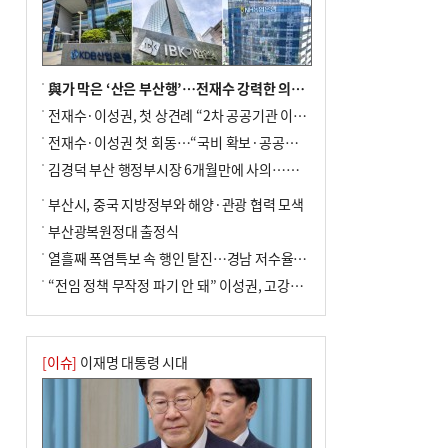
금 조례안 처리 주목
與가 막은 ‘산은 부산행’…전재수 강력한 의지 표명 없인 공염불
전재수·이성권, 첫 상견례 “2차 공공기관 이전 초당 협력”(종합)
전재수·이성권 첫 회동…“국비 확보·공공기관 이전 협력”
김경덕 부산 행정부시장 6개월만에 사의…후임 인선 촉각
부산시, 중국 지방정부와 해양·관광 협력 모색
부산광복원정대 출정식
열흘째 폭염특보 속 행인 탈진…경남 저수율 평년의 절반
“전임 정책 무작정 파기 안 돼” 이성권, 고강도 ‘전재수 견제’ 예고
[이슈]
이재명 대통령 시대