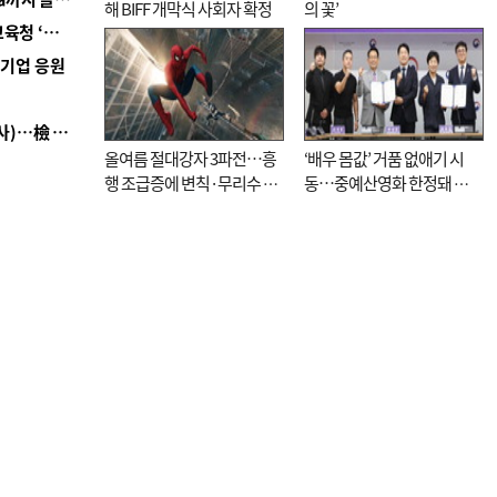
해 BIFF 개막식 사회자 확정
의 꽃’
■ 교육혁신선도지 공모 코앞인데…구·군 난색에 교육청 ‘쩔쩔’
역기업 응원
■ 검사 신분 버리고 직급하향(10년 이하 저연차 검사)…檢 중수청행 기피
올여름 절대강자 3파전…흥
‘배우 몸값’ 거품 없애기 시
행 조급증에 변칙·무리수 마
동…중예산영화 한정돼 실
케팅도
효성 의문도