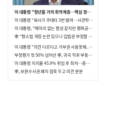
이 대통령 "청년들 거의 취약계층…핵심 정책 재편""
이 대통령 "육사가 쿠데타 3번 벌여…사관학교 통합 신속히 추진"
이 대통령, "메아리 없는 함성 같지만 평화공존책 계속해야"
李 “형소법 개정 논란 있으나 입법권 부정할 만큼은 아냐”(종합)
이 대통령 "의견 다르다고 거부권 사용못해.. 입법권 부정할 상황이라 보기 어려워"
부정평가 첫 50% 넘어선 李, 귀국 직후 부동산·증시 점검(종합)
이 대통령 지지율 45.9% 취임 후 최저…증시 폭락·연임 개헌 논란 영향
李, 보완수사권 폐지 침묵 두고 의견 분분