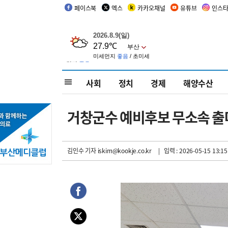
페이스북
엑스
카카오채널
유튜브
인스
사회
정치
경제
해양수산
거창군수 예비후보 무소속 출
김인수 기자
iskim@kookje.co.kr
| 입력 : 2026-05-15 13:15