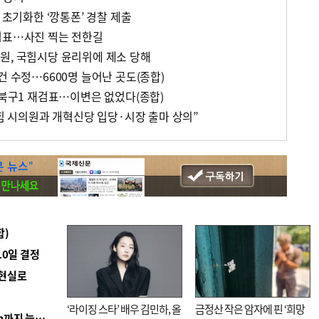
 초기화한 ‘깡통폰’ 경찰 제출
검표…사진 찍는 전한길
원, 국힘시당 윤리위에 제소 당해
건 수정…6600명 늘어난 곳도(종합)
 북구1 재검표…이변은 없었다(종합)
국힘 시의원과 개혁신당 입당·시장 출마 상의”
합)
10일 결정
 현실로
‘라이징 스타’ 배우 김민하, 올
금정산 작은 암자에 핀 ‘희망
■ 경남 농정 비전 ‘잘 사는 농촌’…스마트팜 1000㏊까지 늘린다