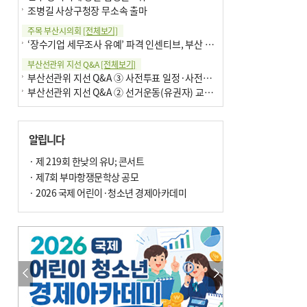
조병길 사상구청장 무소속 출마
주목 부산시의회
[전체보기]
‘장수기업 세무조사 유예’ 파격 인센티브, 부산 유출 막을까
부산선관위 지선 Q&A
[전체보기]
부산선관위 지선 Q&A ③ 사전투표 일정·사전투표함 보관
부산선관위 지선 Q&A ② 선거운동(유권자) 교육감투표용지
알립니다
· 제 219회 한낮의 유U; 콘서트
· 제7회 부마항쟁문학상 공모
· 2026 국제 어린이·청소년 경제아카데미