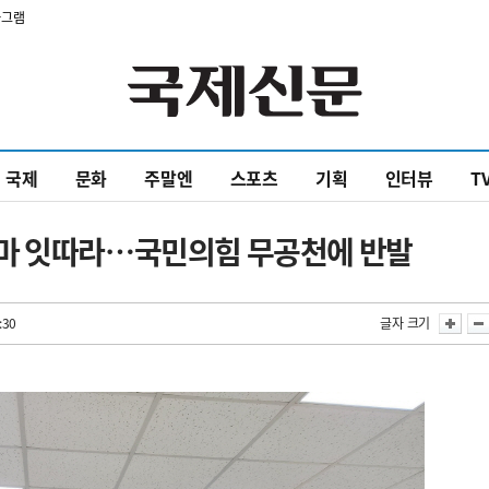
타그램
국제
문화
주말엔
스포츠
기획
인터뷰
T
마 잇따라…국민의힘 무공천에 반발
:30
글자 크기