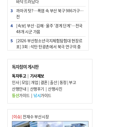
바닥 드러났다
3
까마귀 탓?…폭염 속 부산 북구 986가구 정
전
4
[속보] 부산·김해·울주 ‘경계 단계’…전국
48개 시군 가뭄
5
[2026 부산청소년극지체험탐험대 현장르
포] 3회 : 석탄 탄광촌에서 북극 연구의 중
심지로
6
부산·울산·경남 폭염 속 소나기·비…무더
독자참여 게시판
위는 지속
독자투고
|
기사제보
7
‘혐오표현’ 쓰면 지방공무원 최대 파면까지
인사
|
모임
|
개업
|
결혼
|
출산
|
동정
|
부고
중징계
산행안내
|
산행후기
|
산행사진
8
부산 해운대구 아파트 14층서 불…실외기
등산
가이드
|
낚시
가이드
과열 추정
9
이임생, 홍명보 선임 독단적 결정 아냐…면
담 메모 제출
[이슈]
전재수 부산시장
10
김해시의회, 11일 544억 원 규모 민생지원