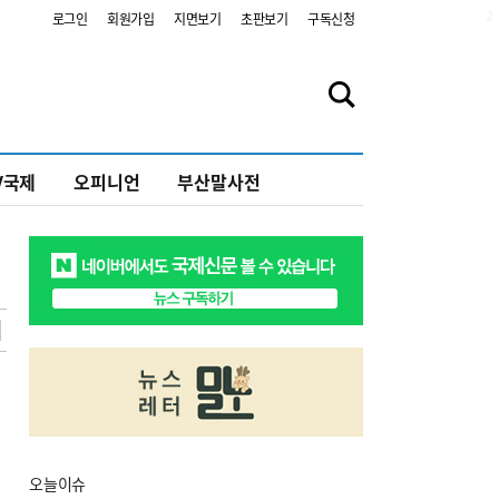
2
로그인
회원가입
지면보기
초판보기
구독신청
V국제
오피니언
부산말사전
오늘
이슈