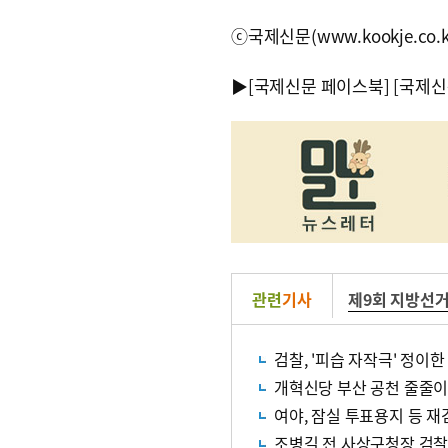
ⓒ국제신문(www.kookje.co.
▶
[국제신문 페이스북]
[국제신
관련
기사
제9회 지방선
검찰, '피습 자작극' 정이
개혁신당 부산 공천 줄줄이 
여야, 잠실 투표용지 등 재
조병길 전 사상구청장 검찰