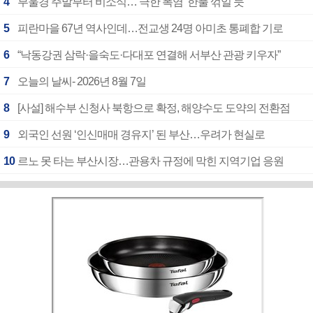
4
부울경 주말부터 비소식…‘극한 폭염’ 한풀 꺾일 듯
5
피란마을 67년 역사인데…전교생 24명 아미초 통폐합 기로
6
“낙동강권 삼락·을숙도·다대포 연결해 서부산 관광 키우자”
7
오늘의 날씨- 2026년 8월 7일
8
[사설] 해수부 신청사 북항으로 확정, 해양수도 도약의 전환점
9
외국인 선원 ‘인신매매 경유지’ 된 부산…우려가 현실로
10
르노 못 타는 부산시장…관용차 규정에 막힌 지역기업 응원