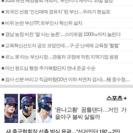
■ 2028 유엔 해양총회 개최지, ‘부산이냐 제주냐’ 10일 결정
■ 외국인 선원 ‘인신매매 경유지’ 된 부산…우려가 현실로
■ 비위 논란 부산TP, 외부인사 혁신위 설치
■ 경남 농정 비전 ‘잘 사는 농촌’…스마트팜 1000㏊까지 늘린다
■ 교육혁신선도지 공모 코앞인데…구·군 난색에 교육청 ‘쩔쩔’
■ 르노 못 타는 부산시장…관용차 규정에 막힌 지역기업 응원
■ 마산 원도심 행정·주거복합단지 연내 준공 수순
■ 검사 신분 버리고 직급하향(10년 이하 저연차 검사)…檢 중수청행 기피
스포츠 +
‘윤나고황’ 꿈틀댄다…거인 가
을야구 불씨 살릴까
새 축구협회장 선출 방식 윤곽…“선거인단 192→2만