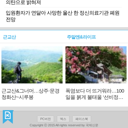
의탄으로 밝혀져
입원환자가 연달아 사망한 울산 한 정신의료기관 폐원
전망
근교산
주말엔&라이프
근교산&그너머…상주·문경
폭염보다 더 뜨거워라…100
청화산~시루봉
일을 붉게 불태울 ‘선비정신’
피었네
PC버전
엑스
페이스북
Copyright ⓒ 2015 All rights reserved by 국제신문