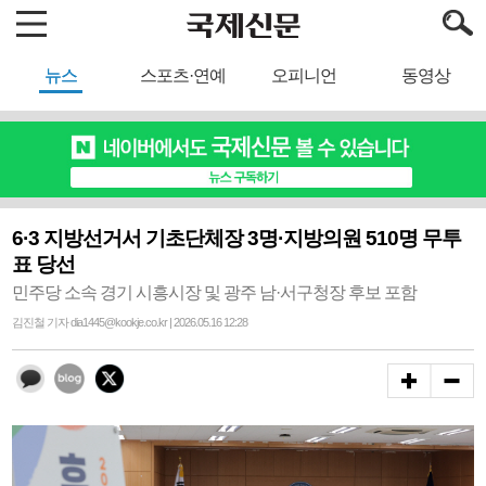
뉴스
스포츠·연예
오피니언
동영상
6·3 지방선거서 기초단체장 3명·지방의원 510명 무투
표 당선
민주당 소속 경기 시흥시장 및 광주 남·서구청장 후보 포함
김진철 기자 dia1445@kookje.co.kr | 2026.05.16 12:28