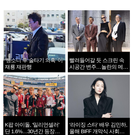
‘뺑소니 후 술타기 의혹’ 이
빨려들어갈 듯 스크린 속
재룡 재판행
시공간 변주…놀란의 메시
지는 ‘전쟁 속죄’
K팝 아이돌, '밀리언셀러'
‘라이징 스타’ 배우 김민하,
단 1.6%…30년간 등장
올해 BIFF 개막식 사회자