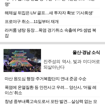
명”
해체설 뒤집은 LIV 골프…새 투자자 확보 ‘기사회생’
프로야구 취소…11일부터 재개
라커룸 냉탕 등장…폭염 경기취소 속출에 PS 셈법 복
잡
울산·경남 소식
진주성의 역사, 빛과 미디어로
되살아난다
마산 원도심 행정·주거복합단지 연내 준공 수순
폭염에 온열질환 등 안전사고 우려… 양산시, '어필 레
이스' 취소
창녕 중부내륙고속도로서 포탄 발견…살상력 없는 모