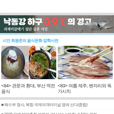
시인 최원준의 음식문화 잡학사전
<84> 관문과 환대, 부산 역전
<83> 여름 제주, 벤자리와 독
음식
가시치
■ 해수부 청사, 북항 국제여객터미널 옆에 선다(종합)