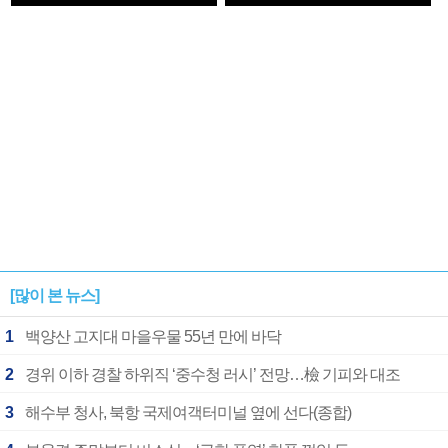
1182개팀 전수조사
확정
[많이 본 뉴스]
1
백양산 고지대 마을우물 55년 만에 바닥
2
경위 이하 경찰 하위직 ‘중수청 러시’ 전망…檢 기피와 대조
3
해수부 청사, 북항 국제여객터미널 옆에 선다(종합)