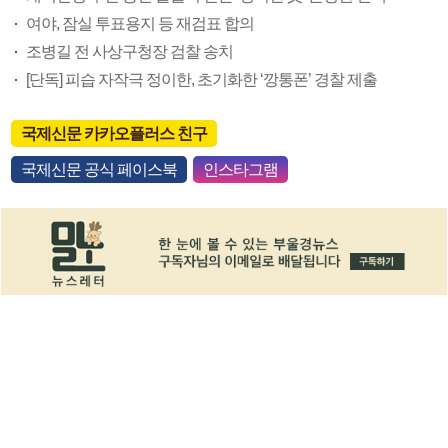
여야, 잠실 투표용지 등 재검표 합의
조병길 전 사상구청장 검찰 송치
[단독] 피습 자작극 정이한, 초기화한 ‘깡통폰’ 경찰 제출
국제신문 카카오플러스 친구
국제신문 공식 페이스북
인스타그램