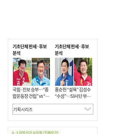
기초단체 판세·후보
기초단체 판세·후보
분석
분석
국힘·진보 승부…“종
홍순헌 “설욕” 김성수
합운동장 건립” vs “출
“수성”…53사단 부지
근 공공버스 도입”
개발엔 한 목소리
6·3 지방선거 브리핑
[전체보기]