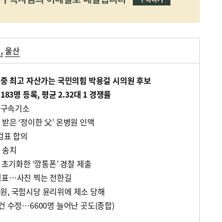
거
,
울산
자 중 최고 자산가는 국민의힘 박용걸 시의원 후보
83명 등록, 평균 2.32대 1 경쟁률
한 구속기소
받은 ‘정이한 父’ 온병원 인맥
검표 합의
 송치
 초기화한 ‘깡통폰’ 경찰 제출
검표…사진 찍는 전한길
원, 국힘시당 윤리위에 제소 당해
건 수정…6600명 늘어난 곳도(종합)