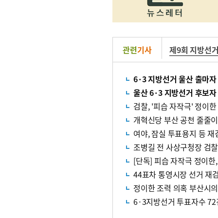
관련
기사
제9회 지방선
6·3 지방선거 울산 출마
울산 6·3 지방선거 후보자 1
검찰, '피습 자작극' 정이
개혁신당 부산 공천 줄줄이 
여야, 잠실 투표용지 등 재
조병길 전 사상구청장 검찰
[단독] 피습 자작극 정이한,
44표차 통영시장 선거 재
정이한 조력 의혹 부산시의
6·3지방선거 투표자수 72