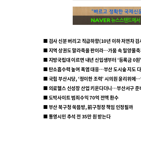
■ 지방국립대 이르면 내년 신입생부터 ‘등록금 0원’
■ 탄소흡수력 높여 폭염 대응…부산 도시숲 지도 
■ 의료헬스 신성장 산업 키운다더니…부산서구 준
■ 도박사이트 범죄수익 70억 전액 환수
■ 부산 북구청 쑥뜸방, 前구청장 책임 인정될까
■ 통영시민 추석 전 35만 원 받는다