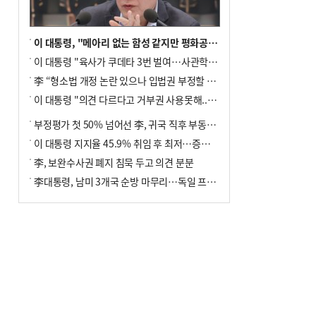
이 대통령, "메아리 없는 함성 같지만 평화공존책 계속해야"
이 대통령 "육사가 쿠데타 3번 벌여…사관학교 통합 신속히 추진"
李 “형소법 개정 논란 있으나 입법권 부정할 만큼은 아냐”(종합)
이 대통령 "의견 다르다고 거부권 사용못해.. 입법권 부정할 상황이라 보기 어려워"
부정평가 첫 50% 넘어선 李, 귀국 직후 부동산·증시 점검(종합)
이 대통령 지지율 45.9% 취임 후 최저…증시 폭락·연임 개헌 논란 영향
李, 보완수사권 폐지 침묵 두고 의견 분분
李대통령, 남미 3개국 순방 마무리…독일 프랑크푸르트 향해 출발