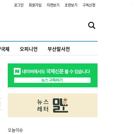
2
로그인
회원가입
지면보기
초판보기
구독신청
V국제
오피니언
부산말사전
오늘
이슈