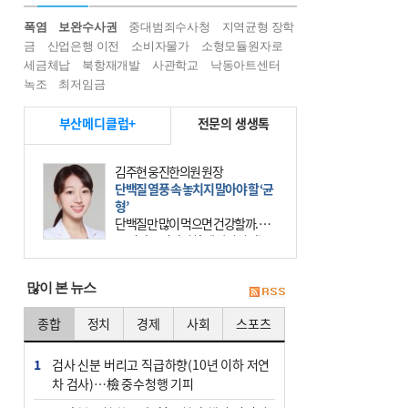
폭염
보완수사권
중대범죄수사청
지역균형 장학
금
산업은행 이전
소비자물가
소형모듈원자로
세금체납
북항재개발
사관학교
낙동아트센터
녹조
최저임금
부산메디클럽+
전문의 생생톡
김주현 웅진한의원 원장
단백질 열풍 속 놓치지 말아야 할 ‘균
형’
단백질만 많이 먹으면 건강할까. 요
즘 건강을 이야기할 때 빠지지 않는
키워드가 단백질이다. 헬스장을 다니
는 젊은 층부터 기초체력을 챙기려는
많이 본 뉴스
중·장년층까지 모두 “
종합
정치
경제
사회
스포츠
1
검사 신분 버리고 직급하향(10년 이하 저연
차 검사)…檢 중수청행 기피