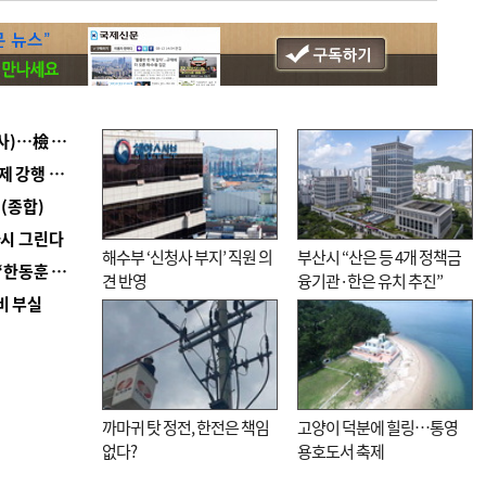
■ 검사 신분 버리고 직급하향(10년 이하 저연차 검사)…檢 중수청행 기피
■ 지역 상권도 말라죽을 판이라…가뭄 속 밀양물축제 강행 논란
(종합)
다시 그린다
해수부 ‘신청사 부지’ 직원 의
부산시 “산은 등 4개 정책금
■ 국힘 부산시당, ‘정이한 조력’ 시의원 윤리위에…‘한동훈 지지’도 신고접수
견 반영
융기관·한은 유치 추진”
비 부실
까마귀 탓 정전, 한전은 책임
고양이 덕분에 힐링…통영
없다?
용호도서 축제