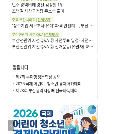
민주 광역비례 경선 김정원 1위
조병길 사상구청장 무소속 출마
주목 부산시의회
[전체보기]
‘장수기업 세무조사 유예’ 파격 인센티브, 부산 유출 막을까
부산선관위 지선 Q&A
[전체보기]
부산선관위 지선 Q&A ③ 사전투표 일정·사전투표함 보관
부산선관위 지선 Q&A ② 선거운동(유권자) 교육감투표용지
알립니다
· 제7회 부마항쟁문학상 공모
· 2026 국제 어린이·청소년 경제아카데미
· 제28회 부산광역시장배 전국바둑대회