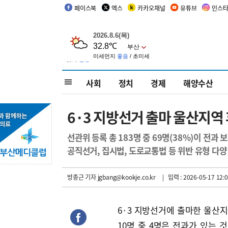
페이스북
엑스
카카오채널
유튜브
인스
사회
정치
경제
해양수산
6·3 지방선거 출마 울산지역 
선관위 등록 총 183명 중 69명(38%)이 전과 
공직선거, 집시법, 도로교통법 등 위반 유형 다양
방종근 기자
jgbang@kookje.co.kr
| 입력 : 2026-05-17 12:0
6·3 지방선거에 출마한 울산
10명 중 4명은 전과가 있는 