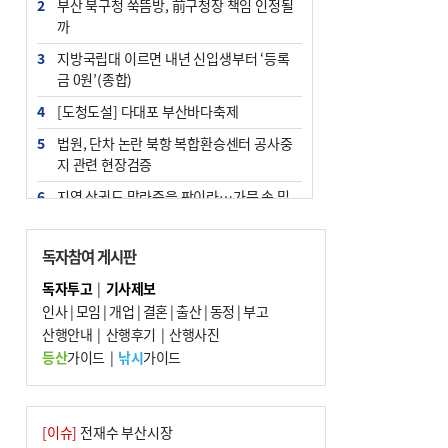
2
부산 북구청 쑥뜸방, 前구청장 책임 인정될
까
3
지방국립대 이르면 내년 신입생부터 ‘등록
금 0원’(종합)
4
[도청도설] 다대포 부산바다축제
5
법원, 단차 논란 북항 복합환승센터 공사중
지 관련 현장검증
6
지역 상권도 말라죽을 판이라…가뭄 속 밀
양물축제 강행 논란
7
통영시민 추석 전 35만 원 받는다
독자참여 게시판
8
부산 철강공장 50대 노동자 추락사
독자투고
|
기사제보
인사
|
모임
|
개업
|
결혼
|
출산
|
동정
|
부고
9
국힘 부산시당, ‘정이한 조력’ 시의원 윤리
산행안내
위에…‘한동훈 지지’도 신고접수
|
산행후기
|
산행사진
등산
가이드
|
낚시
가이드
10
탄소흡수력 높여 폭염 대응…부산 도시숲
지도 다시 그린다
[이슈]
전재수 부산시장