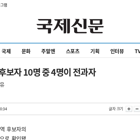
타그램
국제
문화
주말엔
스포츠
기획
인터뷰
T
후보자 10명 중 4명이 전과자
보유
0:34
글자 크기
지역 후보자의
것으로 확인됐