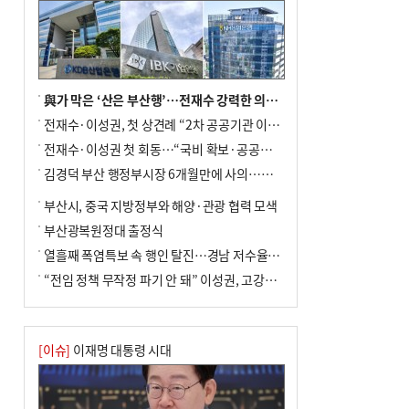
與가 막은 ‘산은 부산행’…전재수 강력한 의지 표명 없인 공염불
전재수·이성권, 첫 상견례 “2차 공공기관 이전 초당 협력”(종합)
전재수·이성권 첫 회동…“국비 확보·공공기관 이전 협력”
김경덕 부산 행정부시장 6개월만에 사의…후임 인선 촉각
부산시, 중국 지방정부와 해양·관광 협력 모색
부산광복원정대 출정식
열흘째 폭염특보 속 행인 탈진…경남 저수율 평년의 절반
“전임 정책 무작정 파기 안 돼” 이성권, 고강도 ‘전재수 견제’ 예고
[이슈]
이재명 대통령 시대