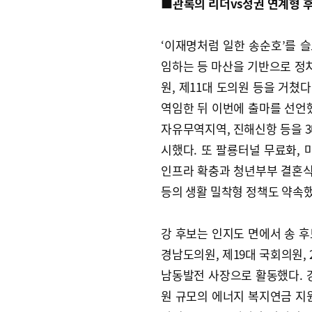
■관록의 리더vs정권 연계형 
‘이재명처럼 일한 송순호’를 
임하는 등 마산을 기반으로 정치
원, 제11대 도의원 등을 거쳤다
역임한 뒤 이번에 출마를 선언
자유무역지역, 진해신항 등을 3
시했다. 또 팔룡터널 무료화, 
인프라 확충과 청년부부 결혼식 
등의 생활 밀착형 정책도 약속했
강 후보는 인지도 면에서 송 후
경남도의원, 제19대 국회의원, 
남동발전 사장으로 활동했다. 강
원 규모의 에너지 복지연금 지원