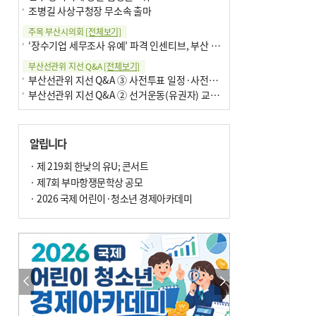
조병길 사상구청장 무소속 출마
주목 부산시의회
[전체보기]
‘장수기업 세무조사 유예’ 파격 인센티브, 부산 유출 막을까
부산선관위 지선 Q&A
[전체보기]
부산선관위 지선 Q&A ③ 사전투표 일정·사전투표함 보관
부산선관위 지선 Q&A ② 선거운동(유권자) 교육감투표용지
알립니다
· 제 219회 한낮의 유U; 콘서트
· 제7회 부마항쟁문학상 공모
· 2026 국제 어린이·청소년 경제아카데미