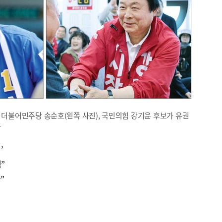
한 더불어민주당 송순호(왼쪽 사진), 국민의힘 강기윤 후보가 유권
공
’
”
”