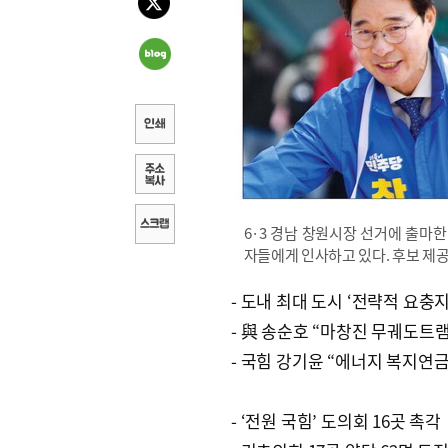
6·3 경남 창원시장 선거에 출마
자들에게 인사하고 있다. 후보 제
- 도내 최대 도시 ‘전략적 요충지
- 與 송순호 “마창진 무궤도트램
- 국힘 강기윤 “에너지 복지연금
- ‘전원 국힘’ 도의회 16곳 촉각