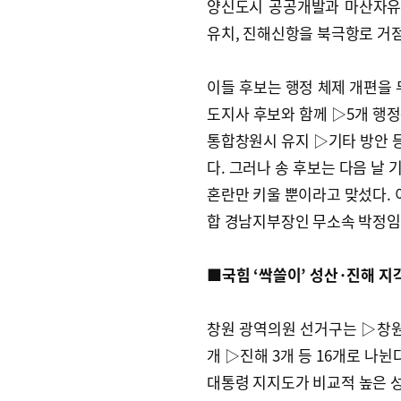
양신도시 공공개발과 마산자유
유치, 진해신항을 북극항로 거
이들 후보는 행정 체제 개편을 
도지사 후보와 함께 ▷5개 행
통합창원시 유지 ▷기타 방안 등
다. 그러나 송 후보는 다음 날
혼란만 키울 뿐이라고 맞섰다. 
합 경남지부장인 무소속 박정임(
■국힘 ‘싹쓸이’ 성산·진해 지
창원 광역의원 선거구는 ▷창원
개 ▷진해 3개 등 16개로 나
대통령 지지도가 비교적 높은 