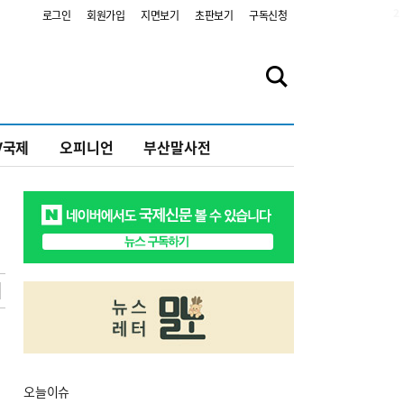
2
로그인
회원가입
지면보기
초판보기
구독신청
V국제
오피니언
부산말사전
오늘
이슈