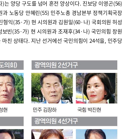
는 양당 구도를 넘어 혼전 양상이다. 진보당 이영곤(56)
과 노동당 안혜린(55) 민주노총 경남본부 정책기획국장
형익(35·가) 현 시의원과 김원일(60·나) 국회의원 허성
보빈(35·가) 현 시의원과 조재후(34·나) 국민의힘 창원
마친 상태다. 지난 선거에선 국민의힘이 24석을, 민주당