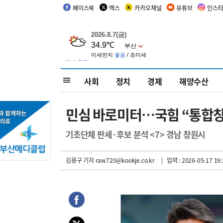
페이스북
엑스
카카오채널
유튜브
인스
사회
정치
경제
해양수산
민심 바로미터…국힘 “통합창
기초단체 판세·후보 분석 <7> 경남 창원시
김용구 기자
raw720@kookje.co.kr
| 입력 : 2026-05-17 19: