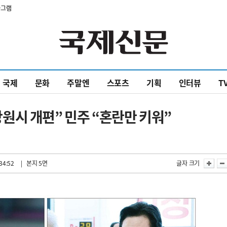
타그램
국제
문화
주말엔
스포츠
기획
인터뷰
T
원시 개편” 민주 “혼란만 키워”
34:52
| 본지 5면
글자 크기