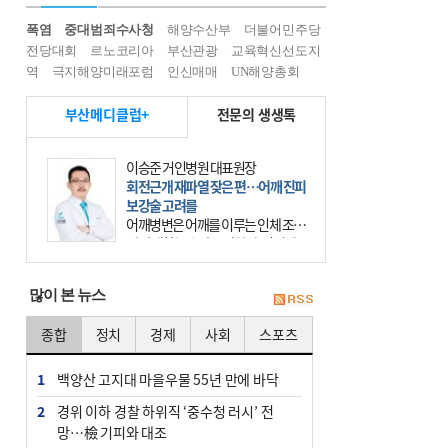
폭염
중대범죄수사청
해양수산부
더불어민주당
전당대회
르노코리아
부산관광
교육혁신선도지
역
극지해양미래포럼
인신매매
UN해양총회
부산메디클럽+
전문의 생생톡
윤경석 한국한의원 대표원장
암 치유, 몸·마음 균형 회복부터 시작
을
요즘 ‘암 조기 발견’에 대한 관심이 커
진다. 하지만 그 이면에는 놓치기 쉬
운 함정이 하나 있다. 바로 성급한 치
료이다. 최근 70대 여성 환자가 위암
많이 본 뉴스
초기 진단
종합
정치
경제
사회
스포츠
1
백양산 고지대 마을우물 55년 만에 바닥
2
경위 이하 경찰 하위직 ‘중수청 러시’ 전
망…檢 기피와 대조