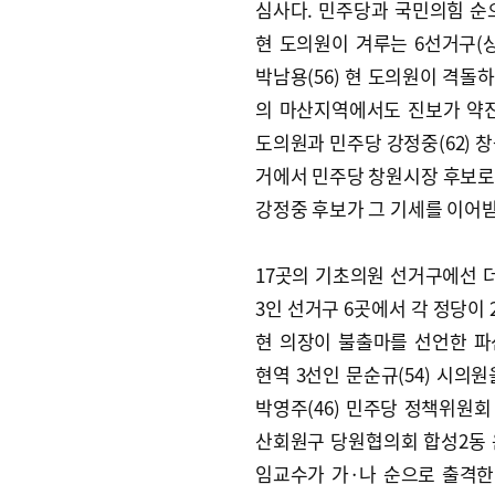
심사다. 민주당과 국민의힘 순으
현 도의원이 겨루는 6선거구(상
박남용(56) 현 도의원이 격돌
의 마산지역에서도 진보가 약진하
도의원과 민주당 강정중(62) 
거에서 민주당 창원시장 후보로
강정중 후보가 그 기세를 이어받
17곳의 기초의원 선거구에선 더
3인 선거구 6곳에서 각 정당이
현 의장이 불출마를 선언한 파선
현역 3선인 문순규(54) 시의원
박영주(46) 민주당 정책위원회
산회원구 당원협의회 합성2동 
임교수가 가·나 순으로 출격한다