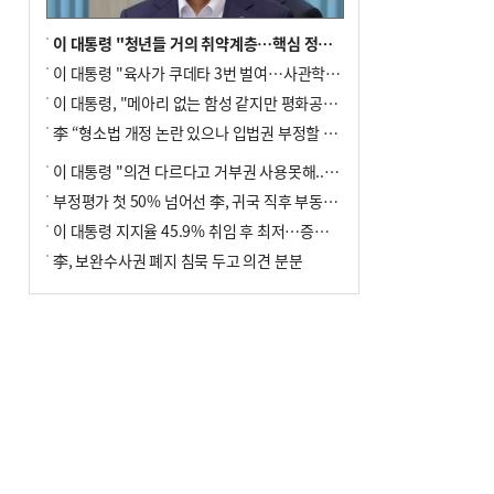
이 대통령 "청년들 거의 취약계층…핵심 정책 재편""
이 대통령 "육사가 쿠데타 3번 벌여…사관학교 통합 신속히 추진"
이 대통령, "메아리 없는 함성 같지만 평화공존책 계속해야"
李 “형소법 개정 논란 있으나 입법권 부정할 만큼은 아냐”(종합)
이 대통령 "의견 다르다고 거부권 사용못해.. 입법권 부정할 상황이라 보기 어려워"
부정평가 첫 50% 넘어선 李, 귀국 직후 부동산·증시 점검(종합)
이 대통령 지지율 45.9% 취임 후 최저…증시 폭락·연임 개헌 논란 영향
李, 보완수사권 폐지 침묵 두고 의견 분분