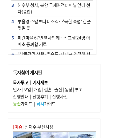
3
해수부 청사, 북항 국제여객터미널 옆에 선
다(종합)
4
부울경 주말부터 비소식…‘극한 폭염’ 한풀
꺾일 듯
5
피란마을 67년 역사인데…전교생 24명 아
미초 통폐합 기로
6
“낙동강권 삼락·을숙도·다대포 연결해 서
부산 관광 키우자”
7
오늘의 날씨- 2026년 8월 7일
독자참여 게시판
8
외국인 선원 ‘인신매매 경유지’ 된 부산…
독자투고
|
기사제보
우려가 현실로
인사
|
모임
|
개업
|
결혼
|
출산
|
동정
|
부고
9
산행안내
[사설] 해수부 신청사 북항으로 확정, 해양
|
산행후기
|
산행사진
수도 도약의 전환점
등산
가이드
|
낚시
가이드
10
르노 못 타는 부산시장…관용차 규정에 막
힌 지역기업 응원
[이슈]
전재수 부산시장