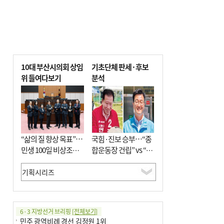
10대 부산시의회 상임
기초단체 판세·후보
위 들여다보기
분석
“삶의 질 향상 목표”…
국힘·진보 승부…“종
민생 100일 비상조치
합운동장 건립” vs “출
면밀 심사
근 공공버스 도입”
6·3 지방선거 브리핑
[전체보기]
민주 광역비례 경선 김정원 1위