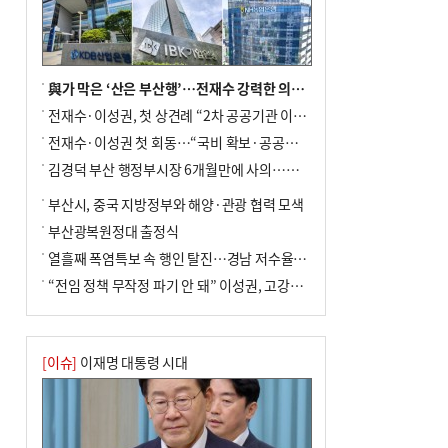
與가 막은 ‘산은 부산행’…전재수 강력한 의지 표명 없인 공염불
전재수·이성권, 첫 상견례 “2차 공공기관 이전 초당 협력”(종합)
전재수·이성권 첫 회동…“국비 확보·공공기관 이전 협력”
김경덕 부산 행정부시장 6개월만에 사의…후임 인선 촉각
부산시, 중국 지방정부와 해양·관광 협력 모색
부산광복원정대 출정식
열흘째 폭염특보 속 행인 탈진…경남 저수율 평년의 절반
“전임 정책 무작정 파기 안 돼” 이성권, 고강도 ‘전재수 견제’ 예고
[이슈]
이재명 대통령 시대