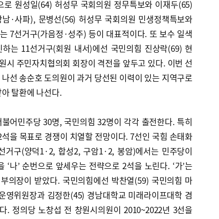
로 원성일(64) 허성무 국회의원 정무특보와 이재두(65)
남·사파), 문병선(56) 허성무 국회의원 민생정책특보와
하는 7선거구(가음정·성주) 등이 대표적이다. 또 보수 일색
는 11선거구(회원 내서)에선 국민의힘 진상락(69) 현
창원시 주민자치협의회 회장이 격전을 앞두고 있다. 이번 선
 나선 송순호 도의원이 과거 당선된 이력이 있는 지역구로
아 탈환에 나선다.
불어민주당 30명, 국민의힘 32명이 각각 출전한다. 특히
 2석을 목표로 경쟁이 치열할 전망이다. 7선인 국힘 손태화
거구(양덕1·2, 합성2, 구암1·2, 봉암)에서는 민주당이
을 ‘나’ 순번으로 앞세우는 전략으로 2석을 노린다. ‘가’는
 부의장이 받았다. 국민의힘에선 박찬열(59) 국민의힘 마
운영위원장과 김정한(45) 경남대학교 미래라이프대학 겸
. 정의당 노창섭 전 창원시의원이 2010~2022년 3선을