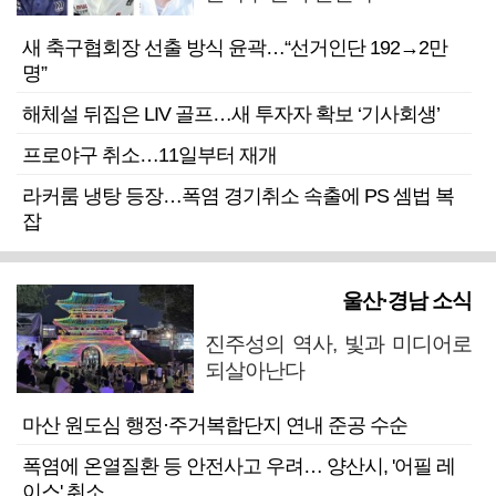
새 축구협회장 선출 방식 윤곽…“선거인단 192→2만
명”
해체설 뒤집은 LIV 골프…새 투자자 확보 ‘기사회생’
프로야구 취소…11일부터 재개
라커룸 냉탕 등장…폭염 경기취소 속출에 PS 셈법 복
잡
울산·경남 소식
진주성의 역사, 빛과 미디어로
되살아난다
마산 원도심 행정·주거복합단지 연내 준공 수순
폭염에 온열질환 등 안전사고 우려… 양산시, '어필 레
이스' 취소