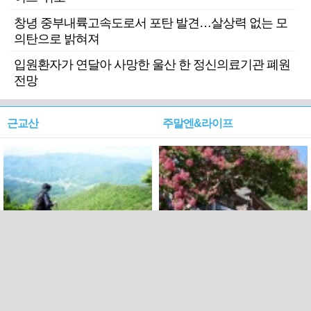
창녕 중부내륙고속도로서 포탄 발견…살상력 없는 모
의탄으로 밝혀져
입원환자가 연달아 사망한 울산 한 정신의료기관 폐원
전망
근교산
주말엔&라이프
근교산&그너머…상주·문경
폭염보다 더 뜨거워라…100
청화산~시루봉
일을 붉게 불태울 ‘선비정신’
피었네