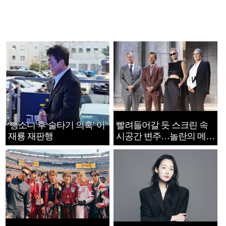
‘뺑소니 후 술타기 의혹’ 이
빨려들어갈 듯 스크린 속
재룡 재판행
시공간 변주…놀란의 메시
지는 ‘전쟁 속죄’