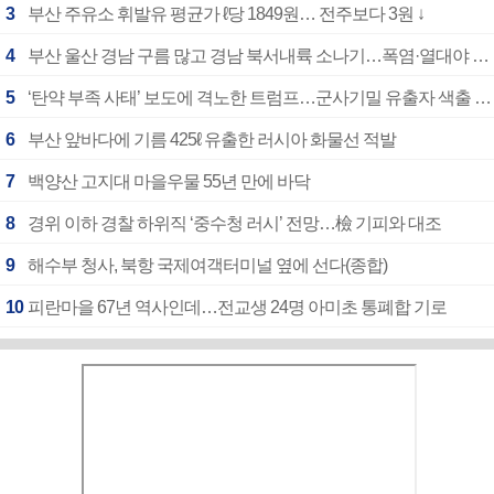
3
부산 주유소 휘발유 평균가 ℓ당 1849원… 전주보다 3원 ↓
4
부산 울산 경남 구름 많고 경남 북서내륙 소나기…폭염·열대야 계속
5
‘탄약 부족 사태’ 보도에 격노한 트럼프…군사기밀 유출자 색출 지시
6
부산 앞바다에 기름 425ℓ 유출한 러시아 화물선 적발
7
백양산 고지대 마을우물 55년 만에 바닥
8
경위 이하 경찰 하위직 ‘중수청 러시’ 전망…檢 기피와 대조
9
해수부 청사, 북항 국제여객터미널 옆에 선다(종합)
10
피란마을 67년 역사인데…전교생 24명 아미초 통폐합 기로