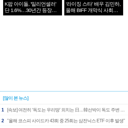
K팝 아이돌, '밀리언셀러'
‘라이징 스타’ 배우 김민하,
단 1.6%…30년간 등장
올해 BIFF 개막식 사회자
1182개팀 전수조사
확정
[많이 본 뉴스]
1
[속보] 여전히 ‘독도는 우리땅’ 외치는 日…韓선박이 독도 주변 해양조사 활동하자 반발
2
"올해 코스피 사이드카 43회 중 25회는 삼전닉스 ETF 이후 발생"