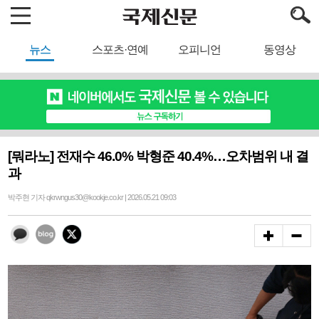
뉴스
스포츠·연예
오피니언
동영상
[뭐라노] 전재수 46.0% 박형준 40.4%…오차범위 내 결
과
박주현 기자 qkrwngus30@kookje.co.kr | 2026.05.21 09:03