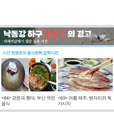
시인 최원준의 음식문화 잡학사전
<84> 관문과 환대, 부산 역전
<83> 여름 제주, 벤자리와 독
음식
가시치