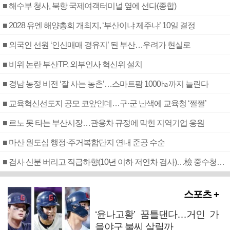
■ 해수부 청사, 북항 국제여객터미널 옆에 선다(종합)
■ 2028 유엔 해양총회 개최지, ‘부산이냐 제주냐’ 10일 결정
■ 외국인 선원 ‘인신매매 경유지’ 된 부산…우려가 현실로
■ 비위 논란 부산TP, 외부인사 혁신위 설치
■ 경남 농정 비전 ‘잘 사는 농촌’…스마트팜 1000㏊까지 늘린다
■ 교육혁신선도지 공모 코앞인데…구·군 난색에 교육청 ‘쩔쩔’
■ 르노 못 타는 부산시장…관용차 규정에 막힌 지역기업 응원
■ 마산 원도심 행정·주거복합단지 연내 준공 수순
■ 검사 신분 버리고 직급하향(10년 이하 저연차 검사)…檢 중수청행 기피
스포츠 +
‘윤나고황’ 꿈틀댄다…거인 가
을야구 불씨 살릴까