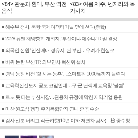
<84> 관문과 환대, 부산 역전
<83> 여름 제주, 벤자리와 독
음식
가시치
■ 해수부 청사, 북항 국제여객터미널 옆에 선다(종합)
■ 2028 유엔 해양총회 개최지, ‘부산이냐 제주냐’ 10일 결정
■ 외국인 선원 ‘인신매매 경유지’ 된 부산…우려가 현실로
■ 비위 논란 부산TP, 외부인사 혁신위 설치
■ 경남 농정 비전 ‘잘 사는 농촌’…스마트팜 1000㏊까지 늘린다
■ 교육혁신선도지 공모 코앞인데…구·군 난색에 교육청 ‘쩔쩔’
■ 르노 못 타는 부산시장…관용차 규정에 막힌 지역기업 응원
■ 마산 원도심 행정·주거복합단지 연내 준공 수순
■ 검사 신분 버리고 직급하향(10년 이하 저연차 검사)…檢 중수청행 기피