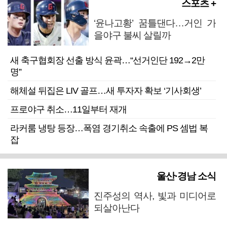
스포츠 +
‘윤나고황’ 꿈틀댄다…거인 가
을야구 불씨 살릴까
새 축구협회장 선출 방식 윤곽…“선거인단 192→2만
명”
해체설 뒤집은 LIV 골프…새 투자자 확보 ‘기사회생’
프로야구 취소…11일부터 재개
라커룸 냉탕 등장…폭염 경기취소 속출에 PS 셈법 복
잡
울산·경남 소식
진주성의 역사, 빛과 미디어로
되살아난다