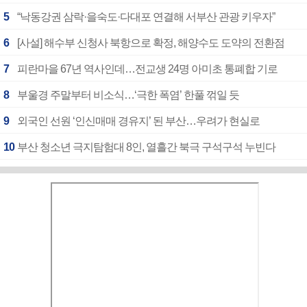
5
“낙동강권 삼락·을숙도·다대포 연결해 서부산 관광 키우자”
6
[사설] 해수부 신청사 북항으로 확정, 해양수도 도약의 전환점
7
피란마을 67년 역사인데…전교생 24명 아미초 통폐합 기로
8
부울경 주말부터 비소식…‘극한 폭염’ 한풀 꺾일 듯
9
외국인 선원 ‘인신매매 경유지’ 된 부산…우려가 현실로
10
부산 청소년 극지탐험대 8인, 열흘간 북극 구석구석 누빈다