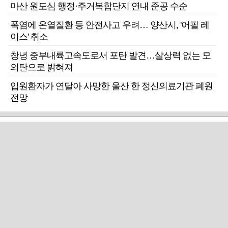
마산 원도심 행정·주거복합단지 연내 준공 수순
폭염에 온열질환 등 안전사고 우려… 양산시, '어필 레
이스' 취소
창녕 중부내륙고속도로서 포탄 발견…살상력 없는 모
의탄으로 밝혀져
입원환자가 연달아 사망한 울산 한 정신의료기관 폐원
전망
근교산
주말엔&라이프
근교산&그너머…상주·문경
폭염보다 더 뜨거워라…100