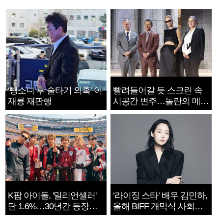
‘뺑소니 후 술타기 의혹’ 이
빨려들어갈 듯 스크린 속
재룡 재판행
시공간 변주…놀란의 메시
지는 ‘전쟁 속죄’
K팝 아이돌, '밀리언셀러'
‘라이징 스타’ 배우 김민하,
단 1.6%…30년간 등장
올해 BIFF 개막식 사회자
1182개팀 전수조사
확정