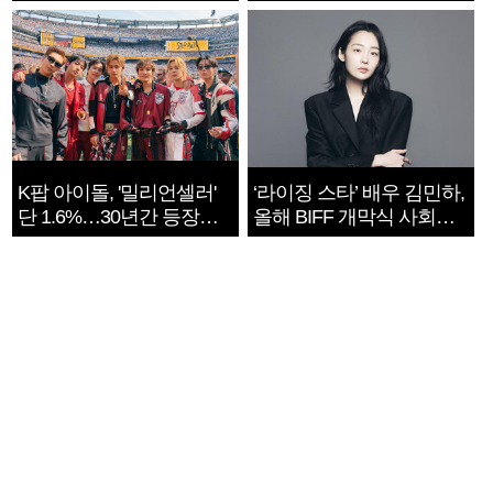
지는 ‘전쟁 속죄’
K팝 아이돌, '밀리언셀러'
‘라이징 스타’ 배우 김민하,
단 1.6%…30년간 등장
올해 BIFF 개막식 사회자
1182개팀 전수조사
확정