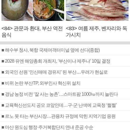
<84> 관문과 환대, 부산 역전
<83> 여름 제주, 벤자리와 독
음식
가시치
■ 해수부 청사, 북항 국제여객터미널 옆에 선다(종합)
■ 2028 유엔 해양총회 개최지, ‘부산이냐 제주냐’ 10일 결정
■ 외국인 선원 ‘인신매매 경유지’ 된 부산…우려가 현실로
■ 비위 논란 부산TP, 외부인사 혁신위 설치
■ 경남 농정 비전 ‘잘 사는 농촌’…스마트팜 1000㏊까지 늘린다
■ 교육혁신선도지 공모 코앞인데…구·군 난색에 교육청 ‘쩔쩔’
■ 르노 못 타는 부산시장…관용차 규정에 막힌 지역기업 응원
■ 마산 원도심 행정·주거복합단지 연내 준공 수순