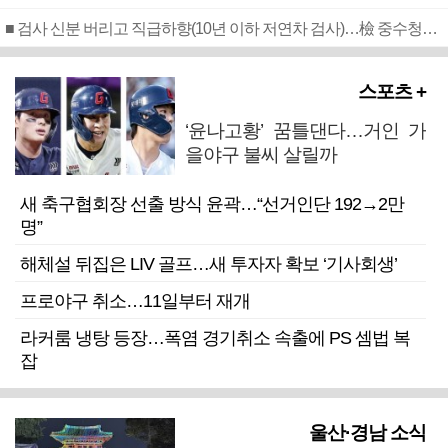
■ 검사 신분 버리고 직급하향(10년 이하 저연차 검사)…檢 중수청행 기피
스포츠 +
‘윤나고황’ 꿈틀댄다…거인 가
을야구 불씨 살릴까
새 축구협회장 선출 방식 윤곽…“선거인단 192→2만
명”
해체설 뒤집은 LIV 골프…새 투자자 확보 ‘기사회생’
프로야구 취소…11일부터 재개
라커룸 냉탕 등장…폭염 경기취소 속출에 PS 셈법 복
잡
울산·경남 소식