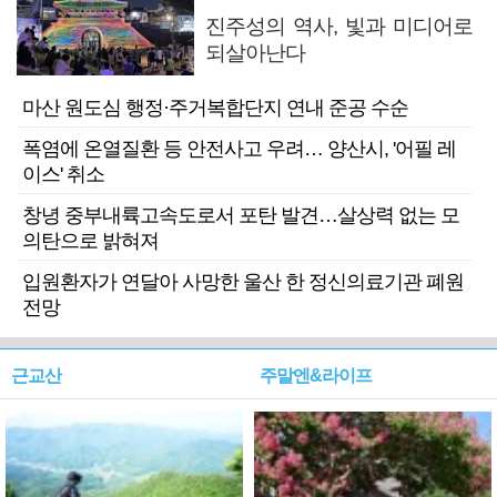
진주성의 역사, 빛과 미디어로
되살아난다
마산 원도심 행정·주거복합단지 연내 준공 수순
폭염에 온열질환 등 안전사고 우려… 양산시, '어필 레
이스' 취소
창녕 중부내륙고속도로서 포탄 발견…살상력 없는 모
의탄으로 밝혀져
입원환자가 연달아 사망한 울산 한 정신의료기관 폐원
전망
근교산
주말엔&라이프