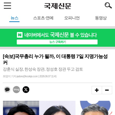
뉴스
스포츠·연예
오피니언
동영상
[속보]국무총리 누가 될까, 이 대통령 7일 지명가능성
커
강훈식 실장, 한성숙 장관, 정성호 장관 두고 검토
최영지 기자 jadore@kookje.co.kr | 2026.06.07 11:41