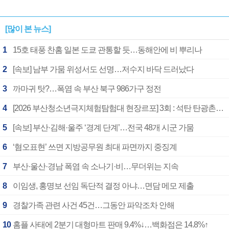
[많이 본 뉴스]
1
15호 태풍 찬홈 일본 도쿄 관통할 듯…동해안에 비 뿌리나
2
[속보] 남부 가뭄 위성서도 선명…저수지 바닥 드러났다
3
까마귀 탓?…폭염 속 부산 북구 986가구 정전
4
[2026 부산청소년극지체험탐험대 현장르포] 3회 : 석탄 탄광촌에서 북극 연구의 중심지로
5
[속보] 부산·김해·울주 ‘경계 단계’…전국 48개 시군 가뭄
6
‘혐오표현’ 쓰면 지방공무원 최대 파면까지 중징계
7
부산·울산·경남 폭염 속 소나기·비…무더위는 지속
8
이임생, 홍명보 선임 독단적 결정 아냐…면담 메모 제출
9
경찰가족 관련 사건 45건…그동안 파악조차 안해
10
홈플 사태에 2분기 대형마트 판매 9.4%↓…백화점은 14.8%↑