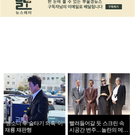
‘뺑소니 후 술타기 의혹’ 이
빨려들어갈 듯 스크린 속
재룡 재판행
시공간 변주…놀란의 메시