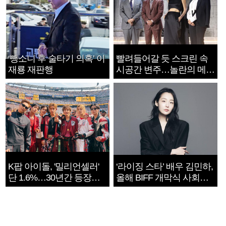
‘뺑소니 후 술타기 의혹’ 이
빨려들어갈 듯 스크린 속
재룡 재판행
시공간 변주…놀란의 메시
지는 ‘전쟁 속죄’
K팝 아이돌, '밀리언셀러'
‘라이징 스타’ 배우 김민하,
단 1.6%…30년간 등장
올해 BIFF 개막식 사회자
1182개팀 전수조사
확정