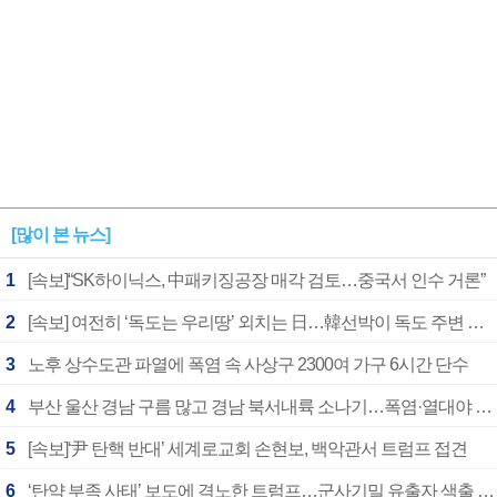
[많이 본 뉴스]
1
[속보]“SK하이닉스, 中패키징공장 매각 검토…중국서 인수 거론”
2
[속보] 여전히 ‘독도는 우리땅’ 외치는 日…韓선박이 독도 주변 해양조사 활동하자 반발
3
노후 상수도관 파열에 폭염 속 사상구 2300여 가구 6시간 단수
4
부산 울산 경남 구름 많고 경남 북서내륙 소나기…폭염·열대야 계속
5
[속보]‘尹 탄핵 반대’ 세계로교회 손현보, 백악관서 트럼프 접견
6
‘탄약 부족 사태’ 보도에 격노한 트럼프…군사기밀 유출자 색출 지시