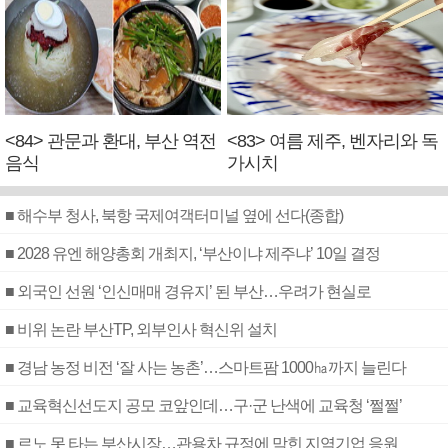
<84> 관문과 환대, 부산 역전
<83> 여름 제주, 벤자리와 독
음식
가시치
■ 해수부 청사, 북항 국제여객터미널 옆에 선다(종합)
■ 2028 유엔 해양총회 개최지, ‘부산이냐 제주냐’ 10일 결정
■ 외국인 선원 ‘인신매매 경유지’ 된 부산…우려가 현실로
■ 비위 논란 부산TP, 외부인사 혁신위 설치
■ 경남 농정 비전 ‘잘 사는 농촌’…스마트팜 1000㏊까지 늘린다
■ 교육혁신선도지 공모 코앞인데…구·군 난색에 교육청 ‘쩔쩔’
■ 르노 못 타는 부산시장…관용차 규정에 막힌 지역기업 응원