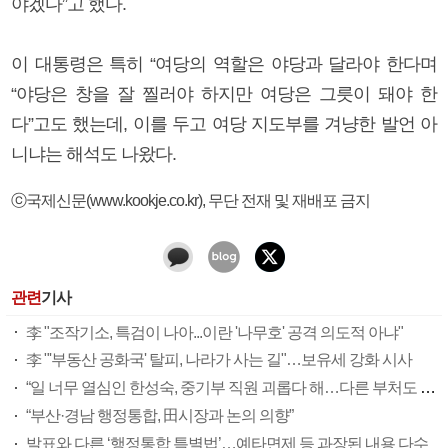
야겠다”고 했다.
이 대통령은 특히 “여당의 역할은 야당과 달라야 한다며
“야당은 창을 잘 찔러야 하지만 여당은 그릇이 돼야 한
다”고도 했는데, 이를 두고 여당 지도부를 겨냥한 발언 아
니냐는 해석도 나왔다.
ⓒ국제신문(www.kookje.co.kr), 무단 전재 및 재배포 금지
관련
기사
李 "조작기소, 특검이 나아...이란 '나무호' 공격 의도적 아냐"
李 "'부동산 공화국' 탈피, 나라가 사는 길"…보유세 강화 시사
“일 너무 열심인 한성숙, 중기부 직원 괴롭다 해…다른 부처도 느껴보길”
“부산·경남 행정통합, 田시장과 논의 의향”
발표와 다른 ‘행정통합 특별법’…예타면제 등 과장된 내용 다수