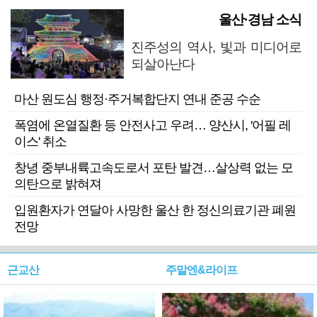
울산·경남 소식
진주성의 역사, 빛과 미디어로
되살아난다
마산 원도심 행정·주거복합단지 연내 준공 수순
폭염에 온열질환 등 안전사고 우려… 양산시, '어필 레
이스' 취소
창녕 중부내륙고속도로서 포탄 발견…살상력 없는 모
의탄으로 밝혀져
입원환자가 연달아 사망한 울산 한 정신의료기관 폐원
전망
근교산
주말엔&라이프