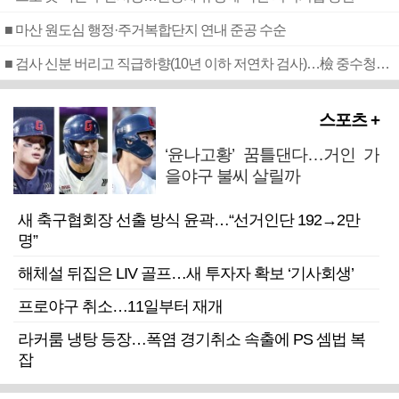
■ 마산 원도심 행정·주거복합단지 연내 준공 수순
■ 검사 신분 버리고 직급하향(10년 이하 저연차 검사)…檢 중수청행 기피
스포츠 +
‘윤나고황’ 꿈틀댄다…거인 가
을야구 불씨 살릴까
새 축구협회장 선출 방식 윤곽…“선거인단 192→2만
명”
해체설 뒤집은 LIV 골프…새 투자자 확보 ‘기사회생’
프로야구 취소…11일부터 재개
라커룸 냉탕 등장…폭염 경기취소 속출에 PS 셈법 복
잡