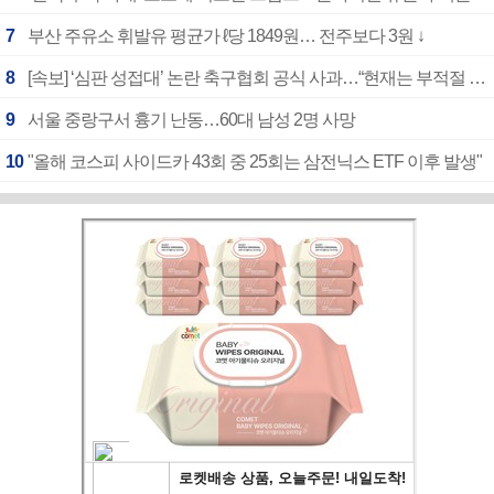
7
부산 주유소 휘발유 평균가 ℓ당 1849원… 전주보다 3원 ↓
8
[속보] ‘심판 성접대’ 논란 축구협회 공식 사과…“현재는 부적절 행위 없어”
9
서울 중랑구서 흉기 난동…60대 남성 2명 사망
10
"올해 코스피 사이드카 43회 중 25회는 삼전닉스 ETF 이후 발생"