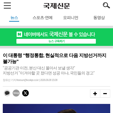
뉴스
스포츠·연예
오피니언
동영상
이 대통령 "행정통합, 현실적으로 다음 지방선거까지
불가능"
"공공기관 이전, 분산 대신 몰아서 보낼 생각"
지방선거 "이겨야할 곳 졌다면 성공 아냐, 국민들의 경고"
정유선 기자 freesun@kookje.co.kr | 2026.06.08 15:08