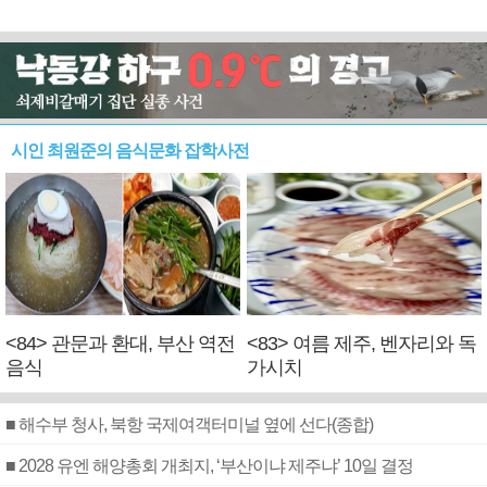
시인 최원준의 음식문화 잡학사전
<84> 관문과 환대, 부산 역전
<83> 여름 제주, 벤자리와 독
음식
가시치
■ 해수부 청사, 북항 국제여객터미널 옆에 선다(종합)
■ 2028 유엔 해양총회 개최지, ‘부산이냐 제주냐’ 10일 결정