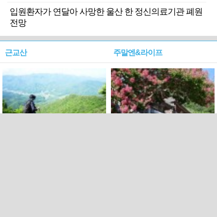
입원환자가 연달아 사망한 울산 한 정신의료기관 폐원
전망
근교산
주말엔&라이프
근교산&그너머…상주·문경
폭염보다 더 뜨거워라…100
청화산~시루봉
일을 붉게 불태울 ‘선비정신’
피었네
PC버전
엑스
페이스북
Copyright ⓒ 2015 All rights reserved by 국제신문