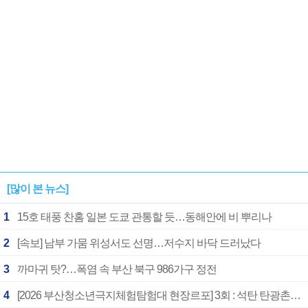
[많이 본 뉴스]
1
15호 태풍 찬홈 일본 도쿄 관통할 듯…동해안에 비 뿌리나
2
[속보] 남부 가뭄 위성서도 선명…저수지 바닥 드러났다
3
까마귀 탓?…폭염 속 부산 북구 986가구 정전
4
[2026 부산청소년극지체험탐험대 현장르포] 3회 : 석탄 탄광촌에서 북극 연구의 중심지로