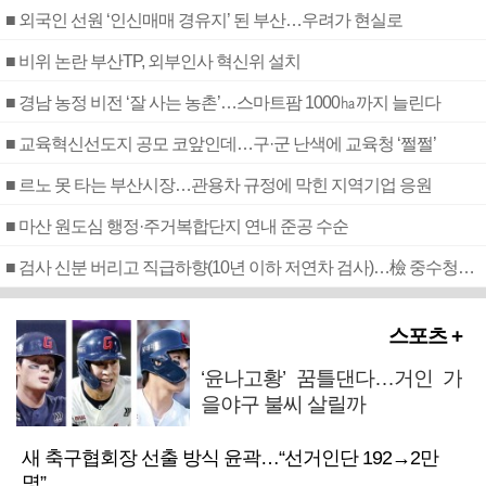
■ 외국인 선원 ‘인신매매 경유지’ 된 부산…우려가 현실로
■ 비위 논란 부산TP, 외부인사 혁신위 설치
■ 경남 농정 비전 ‘잘 사는 농촌’…스마트팜 1000㏊까지 늘린다
■ 교육혁신선도지 공모 코앞인데…구·군 난색에 교육청 ‘쩔쩔’
■ 르노 못 타는 부산시장…관용차 규정에 막힌 지역기업 응원
■ 마산 원도심 행정·주거복합단지 연내 준공 수순
■ 검사 신분 버리고 직급하향(10년 이하 저연차 검사)…檢 중수청행 기피
스포츠 +
‘윤나고황’ 꿈틀댄다…거인 가
을야구 불씨 살릴까
새 축구협회장 선출 방식 윤곽…“선거인단 192→2만
명”