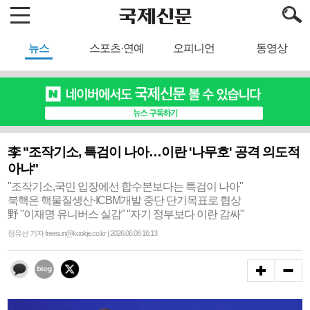
뉴스
스포츠·연예
오피니언
동영상
李 "조작기소, 특검이 나아…이란 '나무호' 공격 의도적
아냐"
"조작기소,국민 입장에선 합수본보다는 특검이 나아"
북핵은 핵물질생산·ICBM개발 중단 단기목표로 협상
野 "이재명 유니버스 실감" "자기 정부보다 이란 감싸"
정유선 기자 freesun@kookje.co.kr | 2026.06.08 16:13