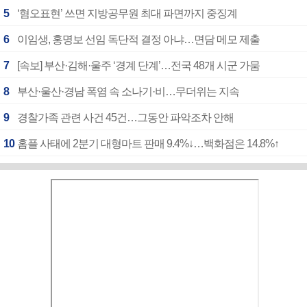
5
‘혐오표현’ 쓰면 지방공무원 최대 파면까지 중징계
6
이임생, 홍명보 선임 독단적 결정 아냐…면담 메모 제출
7
[속보] 부산·김해·울주 ‘경계 단계’…전국 48개 시군 가뭄
8
부산·울산·경남 폭염 속 소나기·비…무더위는 지속
9
경찰가족 관련 사건 45건…그동안 파악조차 안해
10
홈플 사태에 2분기 대형마트 판매 9.4%↓…백화점은 14.8%↑