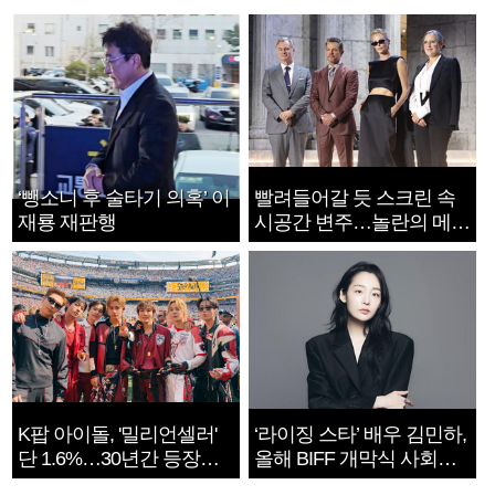
‘뺑소니 후 술타기 의혹’ 이
빨려들어갈 듯 스크린 속
재룡 재판행
시공간 변주…놀란의 메시
지는 ‘전쟁 속죄’
K팝 아이돌, '밀리언셀러'
‘라이징 스타’ 배우 김민하,
단 1.6%…30년간 등장
올해 BIFF 개막식 사회자
1182개팀 전수조사
확정