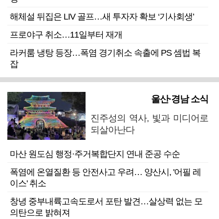
해체설 뒤집은 LIV 골프…새 투자자 확보 ‘기사회생’
프로야구 취소…11일부터 재개
라커룸 냉탕 등장…폭염 경기취소 속출에 PS 셈법 복
잡
울산·경남 소식
진주성의 역사, 빛과 미디어로
되살아난다
마산 원도심 행정·주거복합단지 연내 준공 수순
폭염에 온열질환 등 안전사고 우려… 양산시, '어필 레
이스' 취소
창녕 중부내륙고속도로서 포탄 발견…살상력 없는 모
의탄으로 밝혀져