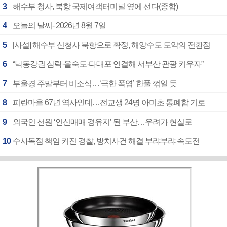
3
해수부 청사, 북항 국제여객터미널 옆에 선다(종합)
4
오늘의 날씨- 2026년 8월 7일
5
[사설] 해수부 신청사 북항으로 확정, 해양수도 도약의 전환점
6
“낙동강권 삼락·을숙도·다대포 연결해 서부산 관광 키우자”
7
부울경 주말부터 비소식…‘극한 폭염’ 한풀 꺾일 듯
8
피란마을 67년 역사인데…전교생 24명 아미초 통폐합 기로
9
외국인 선원 ‘인신매매 경유지’ 된 부산…우려가 현실로
10
수사독점 책임 커진 경찰, 방치사건 해결 부랴부랴 속도전