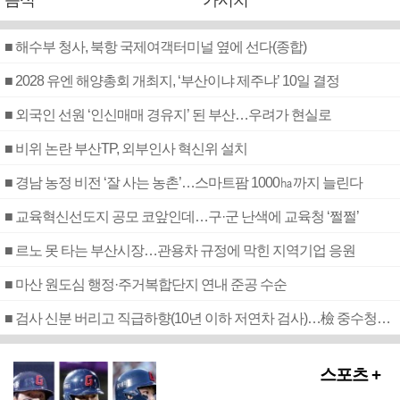
음식
가시치
■ 해수부 청사, 북항 국제여객터미널 옆에 선다(종합)
■ 2028 유엔 해양총회 개최지, ‘부산이냐 제주냐’ 10일 결정
■ 외국인 선원 ‘인신매매 경유지’ 된 부산…우려가 현실로
■ 비위 논란 부산TP, 외부인사 혁신위 설치
■ 경남 농정 비전 ‘잘 사는 농촌’…스마트팜 1000㏊까지 늘린다
■ 교육혁신선도지 공모 코앞인데…구·군 난색에 교육청 ‘쩔쩔’
■ 르노 못 타는 부산시장…관용차 규정에 막힌 지역기업 응원
■ 마산 원도심 행정·주거복합단지 연내 준공 수순
■ 검사 신분 버리고 직급하향(10년 이하 저연차 검사)…檢 중수청행 기피
스포츠 +