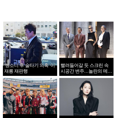
‘뺑소니 후 술타기 의혹’ 이
빨려들어갈 듯 스크린 속
재룡 재판행
시공간 변주…놀란의 메시
지는 ‘전쟁 속죄’