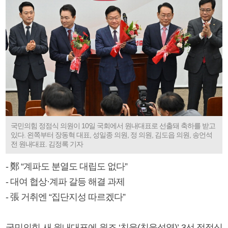
국민의힘 정점식 의원이 10일 국회에서 원내대표로 선출돼 축하를 받고
있다. 왼쪽부터 장동혁 대표, 성일종 의원, 정 의원, 김도읍 의원, 송언석
전 원내대표. 김정록 기자
- 鄭 “계파도 분열도 대립도 없다”
- 대여 협상·계파 갈등 해결 과제
- 張 거취엔 “집단지성 따르겠다”
국민의힘 새 원내대표에 원조 ‘친윤(친윤석열)’ 3선 정점식