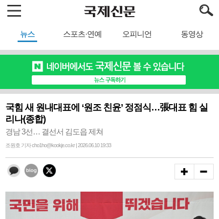
뉴스
스포츠·연예
오피니언
동영상
국힘 새 원내대표에 ‘원조 친윤’ 정점식…張대표 힘 실
리나(종합)
경남 3선… 결선서 김도읍 제쳐
조원호 기자 cho1ho@kookje.co.kr | 2026.06.10 19:33