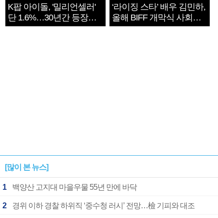
K팝 아이돌, '밀리언셀러'
‘라이징 스타’ 배우 김민하,
단 1.6%…30년간 등장
올해 BIFF 개막식 사회자
1182개팀 전수조사
확정
[많이 본 뉴스]
1
백양산 고지대 마을우물 55년 만에 바닥
2
경위 이하 경찰 하위직 ‘중수청 러시’ 전망…檢 기피와 대조