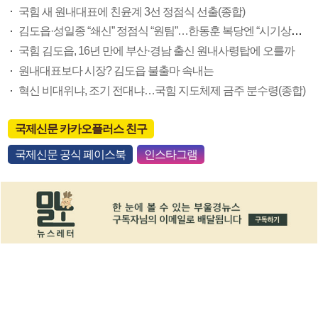
국힘 새 원내대표에 친윤계 3선 정점식 선출(종합)
김도읍·성일종 “쇄신” 정점식 “원팀”…한동훈 복당엔 “시기상조” 한목소리
국힘 김도읍, 16년 만에 부산·경남 출신 원내사령탑에 오를까
원내대표보다 시장? 김도읍 불출마 속내는
혁신 비대위냐, 조기 전대냐…국힘 지도체제 금주 분수령(종합)
국제신문 카카오플러스 친구
국제신문 공식 페이스북
인스타그램