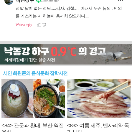
시인 최원준의 음식문화 잡학사전
<84> 관문과 환대, 부산 역전
<83> 여름 제주, 벤자리와 독