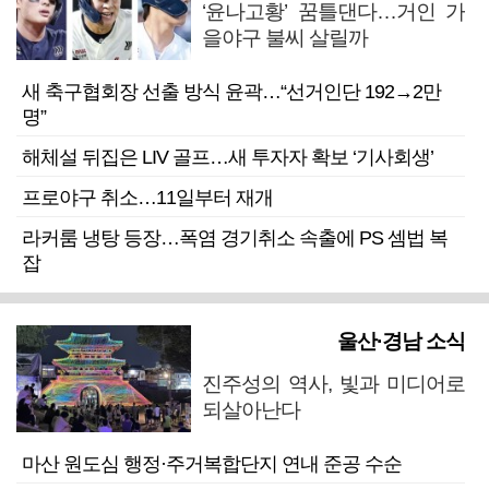
‘윤나고황’ 꿈틀댄다…거인 가
을야구 불씨 살릴까
새 축구협회장 선출 방식 윤곽…“선거인단 192→2만
명”
해체설 뒤집은 LIV 골프…새 투자자 확보 ‘기사회생’
프로야구 취소…11일부터 재개
라커룸 냉탕 등장…폭염 경기취소 속출에 PS 셈법 복
잡
울산·경남 소식
진주성의 역사, 빛과 미디어로
되살아난다
마산 원도심 행정·주거복합단지 연내 준공 수순