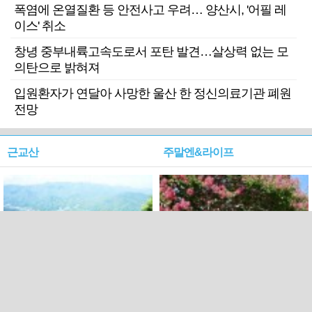
폭염에 온열질환 등 안전사고 우려… 양산시, '어필 레
이스' 취소
창녕 중부내륙고속도로서 포탄 발견…살상력 없는 모
의탄으로 밝혀져
입원환자가 연달아 사망한 울산 한 정신의료기관 폐원
전망
근교산
주말엔&라이프
근교산&그너머…상주·문경
폭염보다 더 뜨거워라…100
청화산~시루봉
일을 붉게 불태울 ‘선비정신’