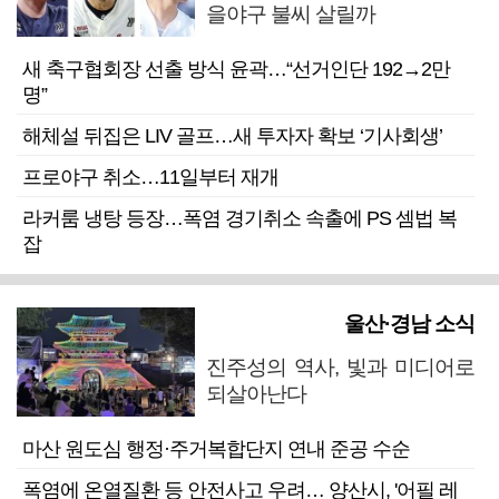
을야구 불씨 살릴까
새 축구협회장 선출 방식 윤곽…“선거인단 192→2만
명”
해체설 뒤집은 LIV 골프…새 투자자 확보 ‘기사회생’
프로야구 취소…11일부터 재개
라커룸 냉탕 등장…폭염 경기취소 속출에 PS 셈법 복
잡
울산·경남 소식
진주성의 역사, 빛과 미디어로
되살아난다
마산 원도심 행정·주거복합단지 연내 준공 수순
폭염에 온열질환 등 안전사고 우려… 양산시, '어필 레