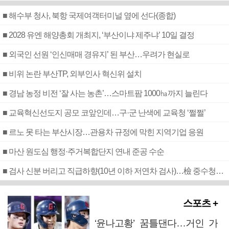
■ 해수부 청사, 북항 국제여객터미널 옆에 선다(종합)
■ 2028 유엔 해양총회 개최지, ‘부산이냐 제주냐’ 10일 결정
■ 외국인 선원 ‘인신매매 경유지’ 된 부산…우려가 현실로
■ 비위 논란 부산TP, 외부인사 혁신위 설치
■ 경남 농정 비전 ‘잘 사는 농촌’…스마트팜 1000㏊까지 늘린다
■ 교육혁신선도지 공모 코앞인데…구·군 난색에 교육청 ‘쩔쩔’
■ 르노 못 타는 부산시장…관용차 규정에 막힌 지역기업 응원
■ 마산 원도심 행정·주거복합단지 연내 준공 수순
■ 검사 신분 버리고 직급하향(10년 이하 저연차 검사)…檢 중수청행 기피
스포츠 +
‘윤나고황’ 꿈틀댄다…거인 가