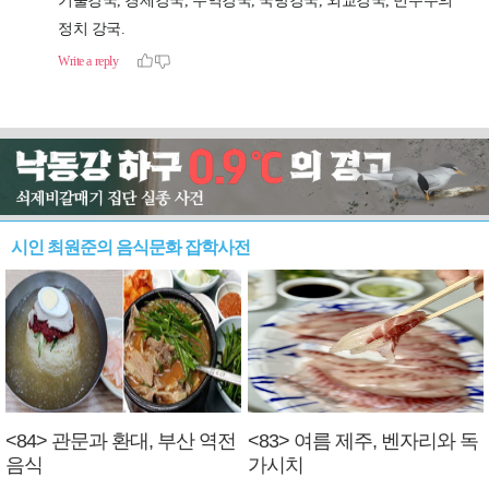
시인 최원준의 음식문화 잡학사전
<84> 관문과 환대, 부산 역전
<83> 여름 제주, 벤자리와 독
음식
가시치