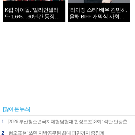
K팝 아이돌, '밀리언셀러'
‘라이징 스타’ 배우 김민하,
단 1.6%…30년간 등장
올해 BIFF 개막식 사회자
1182개팀 전수조사
확정
[많이 본 뉴스]
1
[2026 부산청소년극지체험탐험대 현장르포] 3회 : 석탄 탄광촌에서 북극 연구의 중심지로
2
‘혐오표현’ 쓰면 지방공무원 최대 파면까지 중징계