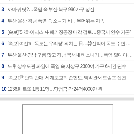
3
까마귀 탓?…폭염 속 부산 북구 986가구 정전
4
부산·울산·경남 폭염 속 소나기·비…무더위는 지속
5
[속보]“SK하이닉스, 中패키징공장 매각 검토…중국서 인수 거론”
6
[속보] 여전히 ‘독도는 우리땅’ 외치는 日…韓선박이 독도 주변 해양조사 활동하자 반발
7
부산 울산 경남 구름 많고 경남 북서내륙 소나기…폭염·열대야 계속
8
노후 상수도관 파열에 폭염 속 사상구 2300여 가구 6시간 단수
9
[속보]‘尹 탄핵 반대’ 세계로교회 손현보, 백악관서 트럼프 접견
10
1236회 로또 1등 11명…당첨금 각 24억4000만 원