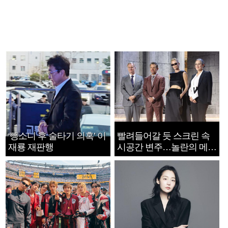
‘뺑소니 후 술타기 의혹’ 이
빨려들어갈 듯 스크린 속
재룡 재판행
시공간 변주…놀란의 메시
지는 ‘전쟁 속죄’