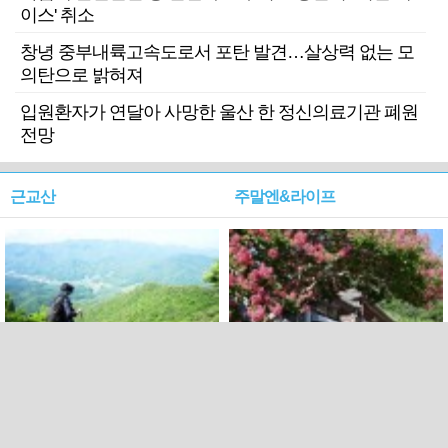
이스' 취소
창녕 중부내륙고속도로서 포탄 발견…살상력 없는 모
의탄으로 밝혀져
입원환자가 연달아 사망한 울산 한 정신의료기관 폐원
전망
근교산
주말엔&라이프
근교산&그너머…상주·문경
폭염보다 더 뜨거워라…100
청화산~시루봉
일을 붉게 불태울 ‘선비정신’
피었네