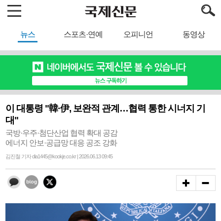
뉴스
스포츠·연예
오피니언
동영상
이 대통령 "韓·伊, 보완적 관계…협력 통한 시너지 기
대"
국방·우주·첨단산업 협력 확대 공감
에너지 안보·공급망 대응 공조 강화
김진철 기자 dia1445@kookje.co.kr | 2026.06.13 09:45